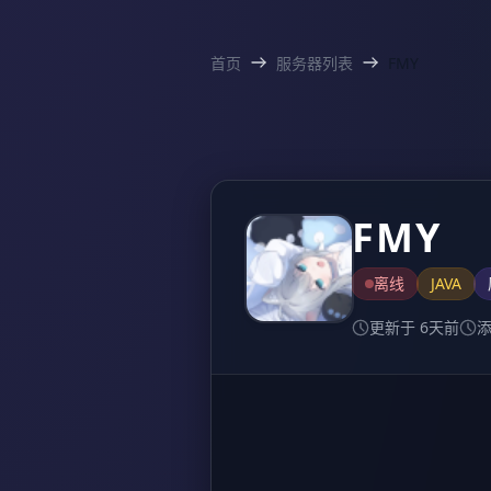
首页
服务器列表
FMY
FMY
离线
JAVA
更新于 6天前
添