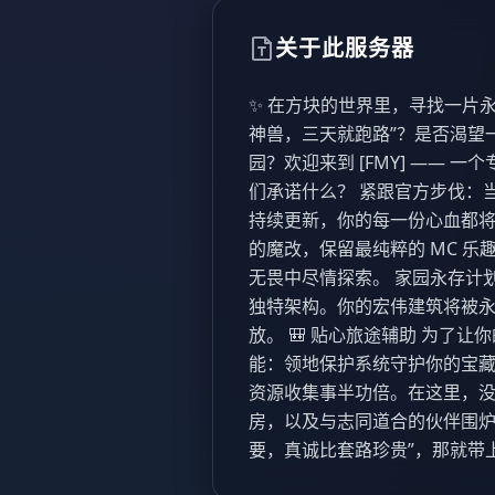
关于此服务器
✨ 在方块的世界里，寻找一片永
神兽，三天就跑路”？是否渴望
园？欢迎来到 [FMY] —— 
们承诺什么？ 紧跟官方步伐：当前版本
持续更新，你的每一份心血都将
的魔改，保留最纯粹的 MC 
无畏中尽情探索。 家园永存计
独特架构。你的宏伟建筑将被
放。 🎒 贴心旅途辅助 为了
能：领地保护系统守护你的宝
资源收集事半功倍。在这里，
房，以及与志同道合的伙伴围炉
要，真诚比套路珍贵”，那就带上