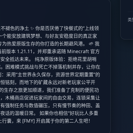
类
不褪色的净土 ✨ 你是否厌倦了快餐式的“上线领
一个能安放建筑梦想、与好友安稳度日的真正家
一个专为热爱原版生存的你打造的长期避风港。 🌱 我
 1.21.11，并郑重承诺随 Minecraft 官方
安全抵达未来。 纯净原版体验：拒绝花里胡哨
乐趣。困难模式挑战与死亡不掉落机制并存，让你在
划：采用“主世界永久保存，资源世界定期重置”的
永恒铭刻，而地下的矿藏永远对新老玩家公平开
让你的生存之旅更加顺遂，我们准备了克制的便民功
藏，木桶商店促进玩家间的自由交易，连锁采集让
没有强制任务与数值碾压，只有慢节奏的种田、盖
夜话的温暖日常。 如果你也相信“好玩比人多重
行囊，来 [FMY] 开启属于你的第二人生吧！