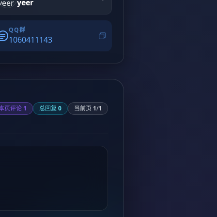
yeer
QQ群
1060411143
本页评论
1
总回复
0
当前页
1
/
1