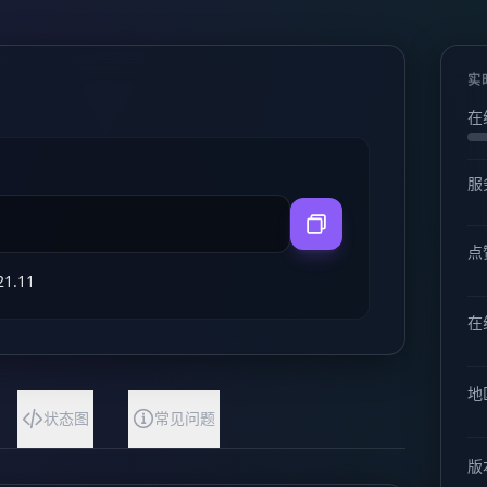
实
在
服
点
21.11
在线
地
状态图
常见问题
版