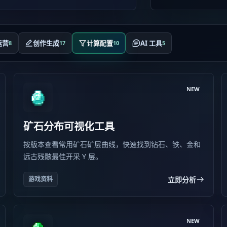
运营
创作生成
计算配置
AI 工具
8
17
10
5
NEW
矿石分布可视化工具
按版本查看常用矿石矿层曲线，快速找到钻石、铁、金和
远古残骸最佳开采 Y 层。
立即分析
游戏资料
NEW