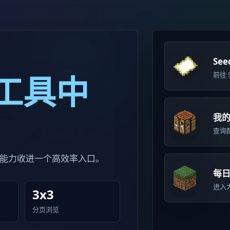
Se
工具中
前往 S
我
查询
 能力收进一个高效率入口。
每
进入
3x3
分页浏览