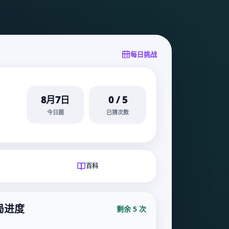
每日挑战
8月7日
0
/
5
今日题
已猜次数
百科
局进度
剩余 5 次