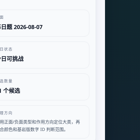
面
日题 2026-08-07
日状态
今日可挑战
选数量
1 个候选
理方向
用正面/负面类型和作用方向定位大类，再
合颜色和基岩版数字 ID 判断范围。