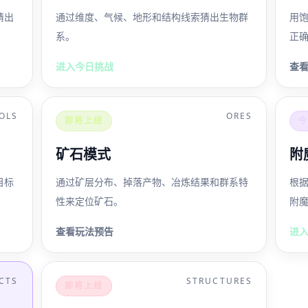
猜出
通过维度、气候、地形和结构线索猜出生物群
用
系。
正
进入今日挑战
查
OLS
ORES
即将上线
矿石模式
附
目标
通过矿层分布、掉落产物、冶炼结果和群系特
根
性来定位矿石。
附
查看玩法预告
进
CTS
STRUCTURES
即将上线