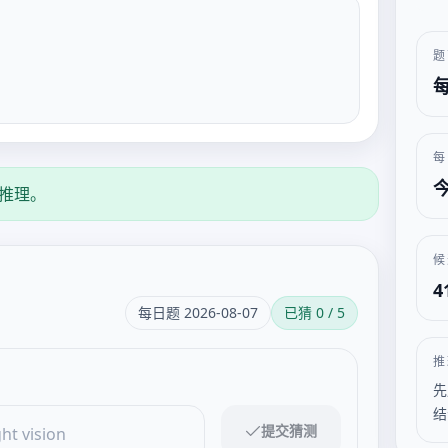
题
每
每
推理。
候
4
每日题 2026-08-07
已猜 0 / 5
推
先
结
提交猜测