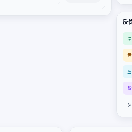
反
绿
黄
蓝
紫
灰