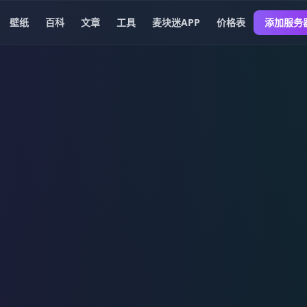
壁纸
百科
文章
工具
麦块迷APP
价格表
添加服务