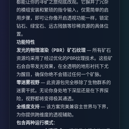
都能让你的寻矿之旅彻底改观。它摒弃了冗杂
的模组安装和繁琐的指令输入，仅需简单的启
用步骤，即可让你像开启透视功能一样，锁定
钻石、绿宝石、远古残骸等珍稀资源的具体位
置。
功能特性
发光的物理渲染（PBR）矿石纹理
— 所有矿石
资源均采用了经过优化的PBR纹理技术。这些矿
石会自带发光效果，在全透明的地形衬托下尤
为醒目，确保你绝不会错过任何一个矿脉。
零迷雾视野
— 此资源包完全移除了生物群系的
迷雾干扰。无论你身处地下深层还是在下界探
险，视野都将变得极其通透。
全维度支持
— 该方案完美兼容主世界与下界，
为你提供跨维度的透视辅助。
包含两种运行模式
：