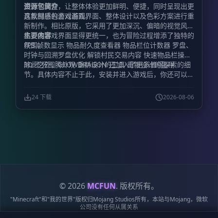
进行了调整，让整体体验更加鲜明、便捷，同时呈现出更
资源包简介
具氛围感的游戏画面。
这款材质包会对游戏界面、整体设计以及色彩方案进行重
新制作。相比原版，它采用了更加深沉、偏暗的视觉风
格，使游戏界面显得更统一，也为冒险过程增添了独特的
主要内容
氛围。
FPS 帧数显示 物品耐久度查看器 物品栏位计数器 罗盘、
时钟与回溯罗盘优化 解锁村民交易内容 快速物品栏操作
3D 不死图腾外观 重新设计的工具 重新设计的盔甲
除此之外，GLOWDRAGON 还加入了更多值得探索的细
节。具体内容不止于此，安装并进入游戏后，你还可以亲
自发现其中隐藏的视觉变化与实用改动。
24 下载
2026-08-06
© 2026
MCFUN
. 版权所有。
"Minecraft"和"我的世界"版权归Mojang Studios所有，本站与Mojang，微软
公司没有任何从属关系