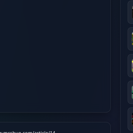
w.mcshuo.com/article/14