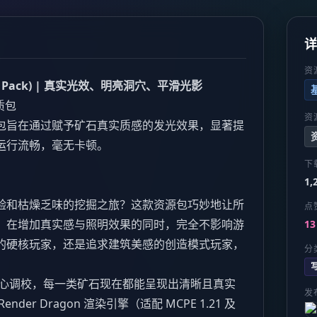
资
es Pack) | 真实光效、明亮洞穴、平滑光影
质包
资
包旨在通过赋予矿石真实质感的发光效果，显著提
运行流畅，毫无卡顿。
下
1,
验和枯燥乏味的挖掘之旅？这款资源包巧妙地让所
点
，在增加真实感与照明效果的同时，完全不影响游
13
的硬核玩家，还是追求建筑美感的创造模式玩家，
分
心调校，每一类矿石现在都能呈现出清晰且真实
发
er Dragon 渲染引擎（适配 MCPE 1.21 及