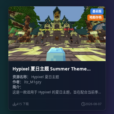
基岩版
地图存档
Hypixel 夏日主题 Summer Theme
Hypixel
资源名称：
Hypixel 夏日主题
作者：
Itz_M1gzy
简介：
这是一款适用于 Hypixel 的夏日主题，旨在配合当前季
节，为游戏增添夏日氛围。
415 下载
2026-08-07