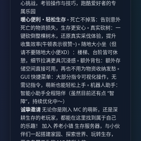
心挑战，考验操作与技巧，跑酷爱好者的专
属乐园
暖心便利・轻松生存
▫️ 死亡不掉落：告别意外
死亡的物资损失，生存更安心 ▫️ 真实砍树：一
键砍倒整棵树木，还原真实采伐体验，提升
收集效率(牛顿表示很赞~) ▫️ 随地大小坐（但
请不要随地大小便XD）：楼梯、台阶皆可休
憩，细节拉满更具沉浸感 ▫️ 额外背包：额外存
储空间直接可用，再也不用为物资收纳发愁 ▫️
GUI 快捷菜单：大部分指令可视化操作，无
需记指令，萌新也能轻松上手 ▫️ 机器人助手：
智能小助手全程陪伴（虽然目前还有点 “智
障”，持续优化中～）
诚挚邀请
无论你是刚入 MC 的萌新，还是深
耕生存的老玩家，都能在这里找到属于自己
的乐趣！ 加入 养老小镇 生存服务器，与小伙
伴们一起搭建家园、探索世界、玩转生存，