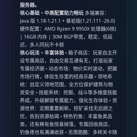
服务器。
核心基础・中高配置助力畅玩
多端兼容：
Java 版 1.18-1.21.1 + 基岩版(1.21.111 -26.0)
硬件配置：AMD Ryzen 9 9950X 处理器(6核)
| 16GB 内存 | 30M BGP带宽，稳定、低延
迟，多人同玩不卡顿
核心玩法・丰富体验
▫️ 箱子商店：玩家自主开
设专属商店，自由交易互通有无，打造玩家
专属经济圈 ▫️ 动态市场：物价实时波动，把握
市场行情，体验生存里的经商乐趣 ▫️ 领地系
统：自定义领地范围，全方位保护建筑与物
资安全 ▫️ 技能系统：挖掘、战斗等多维度技能
养成，升级解锁专属能力，强化生存体验 ▫️ 资
源世界：定期重置刷新，挖矿采伐无后顾之
忧，告别资源枯竭 ▫️ 特色钓鱼：丰富鱼类品
类，还有稀有鱼惊喜掉落，专属回收商店，
钓鱼佬也有满满收获 ▫️ 无限跑酷：多样关卡随