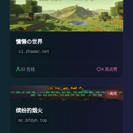
慵懒の世界
s1.zhaomc.net
32 在线
4 周点赞
离线
缤纷的烟火
mc.bfdyh.top