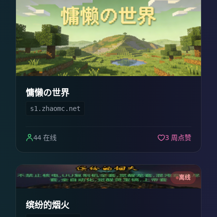
慵懒の世界
s1.zhaomc.net
44 在线
3 周点赞
离线
缤纷的烟火