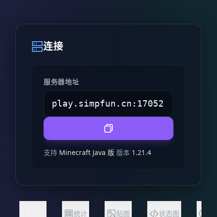
连接
服务器地址
支持
Minecraft Java 版
版本
1.21.4
关于
统计
贴图
状态图
常