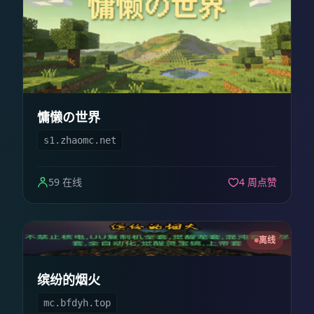
慵懒の世界
s1.zhaomc.net
59 在线
4 周点赞
离线
缤纷的烟火
mc.bfdyh.top