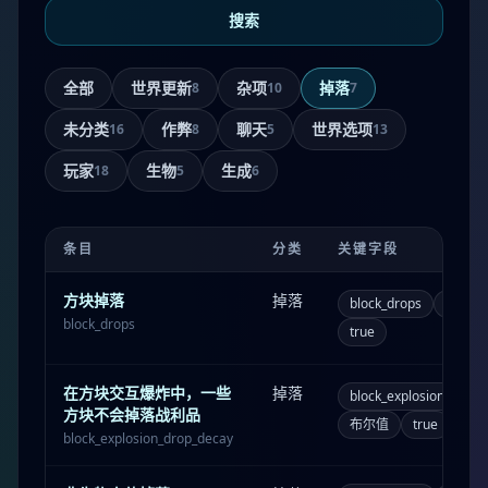
搜索
全部
世界更新
杂项
掉落
8
10
7
未分类
作弊
聊天
世界选项
16
8
5
13
玩家
生物
生成
18
5
6
条目
分类
关键字段
方块掉落
掉落
block_drops
布尔值
block_drops
true
在方块交互爆炸中，一些
掉落
block_explosion_drop_
方块不会掉落战利品
布尔值
true
block_explosion_drop_decay