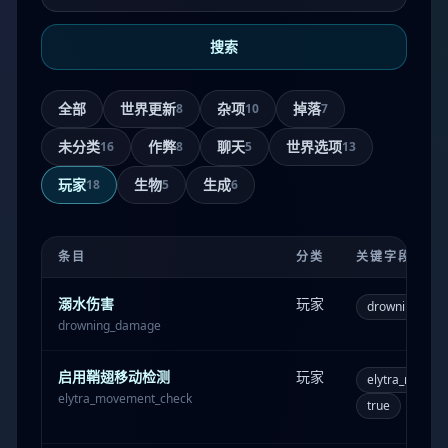
搜索
全部
世界更新
杂项
掉落
8
10
7
未分类
作弊
聊天
世界选项
16
8
5
13
玩家
生物
生成
18
5
6
条目
分类
关键字段
溺水伤害
玩家
drowning_da
drowning_damage
启用鞘翅移动检测
玩家
elytra_movem
elytra_movement_check
true