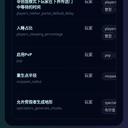
非创造模式下玩家在下界传送门
玩家
players_nether
中等待的时间
整型
80
players_nether_portal_default_delay
入睡占比
玩家
players_sleep
players_sleeping_percentage
整型
100
启用PvP
玩家
pvp
布尔值
pvp
重生点半径
玩家
respawn_radi
respawn_radius
允许旁观者生成地形
玩家
spectators_ge
spectators_generate_chunks
布尔值
true