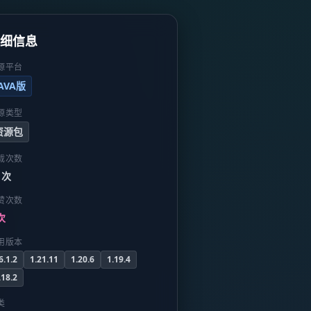
详细信息
源平台
JAVA版
源类型
资源包
载次数
 次
赞次数
次
用版本
6.1.2
1.21.11
1.20.6
1.19.4
.18.2
类