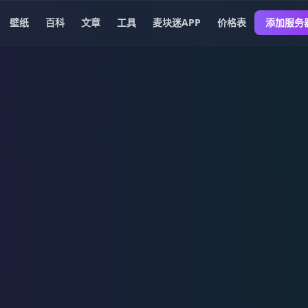
壁纸
百科
文章
工具
麦块迷APP
价格表
添加服务