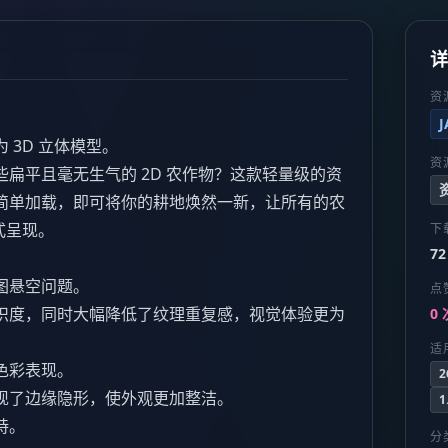
资
 3D 立体模型。
资
扁平且毫无生气的 2D 农作物？这款轻量级的资
简单加载，即可将你的耕地焕然一新，让所有的农
式呈现。
下
72
图悬空问题。
点
识度，同时大幅降低了纹理重复感，视觉体验更为
0 
适
色彩表现。
2
现了边缘隐形，使外观更加整洁。
1
持。
分