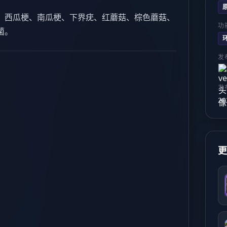
、西瓜梗、南瓜梗、下界疣、红蘑菇、棕色蘑菇、
功
菌。
发
发
20