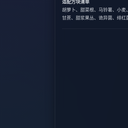
适配方块清单
胡萝卜、甜菜根、马铃薯、小麦
甘蔗、甜浆果丛、诡异菌、绯红