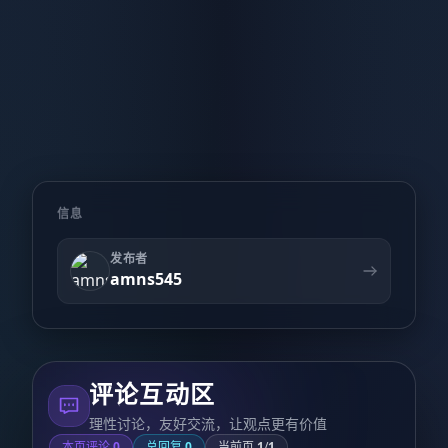
信息
发布者
amns545
评论互动区
理性讨论，友好交流，让观点更有价值
本页评论
0
总回复
0
当前页
1
/
1