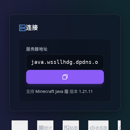
连接
服务器地址
支持
Minecraft Java 版
版本
1.21.11
关于
统计
贴图
状态图
常