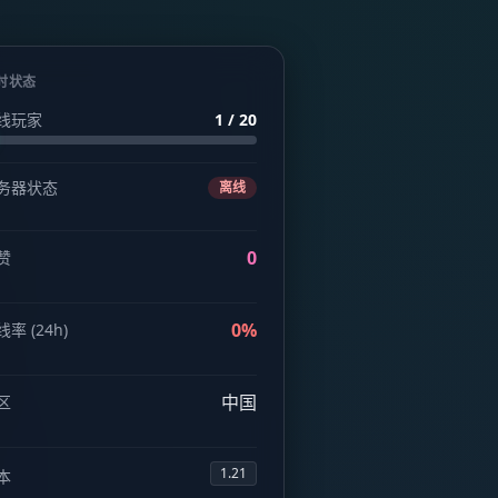
时状态
线玩家
1 / 20
务器状态
离线
0
赞
0%
率 (24h)
中国
区
1.21
本