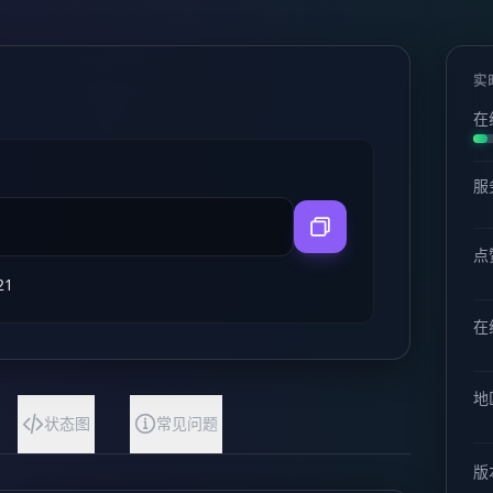
实
在
服
点
21
在线
地
状态图
常见问题
版