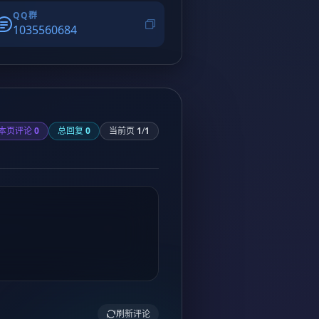
QQ群
1035560684
本页评论
0
总回复
0
当前页
1
/
1
刷新评论