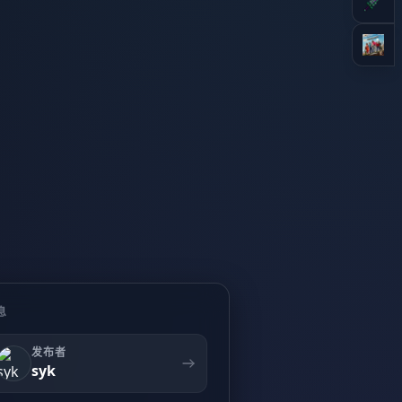
息
发布者
syk