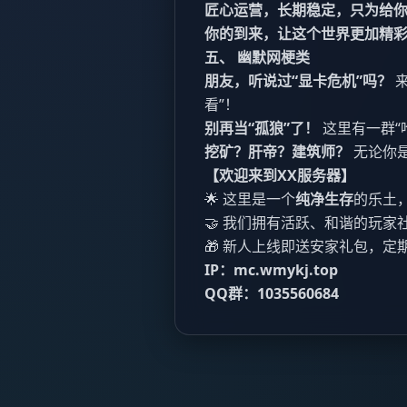
匠心运营，长期稳定，只为给
你的到来，让这个世界更加精
五、 幽默网梗类
朋友，听说过“显卡危机”吗？
来
看”！
别再当“孤狼”了！
这里有一群“
挖矿？肝帝？建筑师？
无论你
【欢迎来到XX服务器】
🌟 这里是一个
纯净生存
的乐土
🤝 我们拥有活跃、和谐的玩
🎁 新人上线即送安家礼包，
IP：mc.wmykj.top
QQ群：1035560684