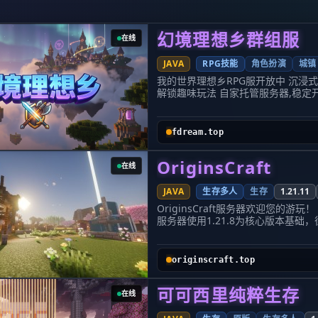
服务器运行三年以来仅有飞行/会员v
登录完成后输入 /changepass
【无主之地｜自由混战服】 核心版本
机器i9-13900ks游玩稳定流畅
成
夺、自由 PVP，极致乱斗，适合
幻境理想乡群组服
全新钓鱼大赛
在线
验证通过后即完成注册。欢迎来到
否则永久封禁IP。
像素绘画
笨蛋土豆管理团队保留所有权 © 2023- |
建议最佳客户端版本为26.2，支持I
JAVA
RPG技能
角色扮演
城镇
可视化旗帜
服务器持续更新迭代、定期优化调整
我的世界理想乡RPG服开放中 沉浸式
更多附魔
解锁趣味玩法 自家托管服务器,稳定开服
诚邀各路玩家入驻开荒，组队联机、
趣味答题
送礼包一个~
迎进群反馈建议、交流玩法，一同打
地皮世界
百种地貌
fdream.top
全新成就
完整商业
OriginsCraft
在线
建筑师狂欢
JAVA
生存多人
生存
1.21.11
------------------------------------------------------
OriginsCraft服务器欢迎您的游玩！
种地貌让生存更加有趣，不喜欢花哨
服务器使用1.21.8为核心版本基础，
以通过材质加入更多道具和武器让服
服务器为纯生存养老服务器，不属于
别活动道具或装备，保持原版生存玩
请前往专业的生电服务器！
器。在cko.cc，希望都能获得美好的‘我的世界’游戏体验。 ------
originscraft.top
可可西里纯粹生存
在线