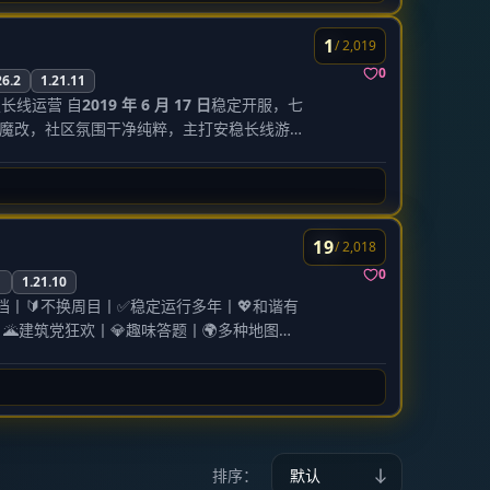
全年龄段
的养老生存服务器。
1
/ 2,019
验，没有任何破坏游戏平衡的魔改内容，适合喜欢休
0
26.2
1.21.11
定长线运营 自
2019 年 6 月 17 日
稳定开服，七
魔改，社区氛围干净纯粹，主打安稳长线游玩
开启，全凭自愿 全新地形 自定义地
年龄段 和谐有爱的社区氛
步开放，适配休闲养老、建筑创作、红石生
国内网络流畅不卡顿，
家都能找到适配自己的游玩板块。
线 游玩须知 服务器版本为
Java 版
，支持正版与离线模式登录。
景观丰富多变，风景探索、居家建造、大型红石
洞刷取物品，违者永久封禁。 请尊重他人建筑
19
/ 2,018
的优质服务器。
。
本服没有任何氪金入口
，所有内容均可免费体
群系探索服】 核心版本 21.11 搭载定制数
0
1
1.21.10
团队或加入 QQ 群反馈，通常会尽快处理。
，原生态开放式生存，地图随机度高、探索感
档丨🔰不换周目丨✅稳定运行多年丨💖和谐有
游玩的玩家。
🌋建筑党狂欢丨💎趣味答题丨🌍多种地图可
om 或 bakapotato.com，点击加入。
执
版本 26.2 底层深度性能优化，实现低延迟流
领地保护系统与趣味 PVP 机制，红石工程建
━━━━━━━━━━━━━━
你的QQ@qq.com（其他邮箱也可以）并发
者兼顾，多元玩法融为一体，全新增设任务板
笨蛋土豆の递送员
的最新邮件。若未收到，请检
21.11 解锁全套粘液科技内容，成熟完整科技
━━━━━━━━━━━━━━
自动化流水线、打造专属空岛产业，面向喜爱
养老生存的归属
排序：
 /login 初始密码 完成验证。
修改密码