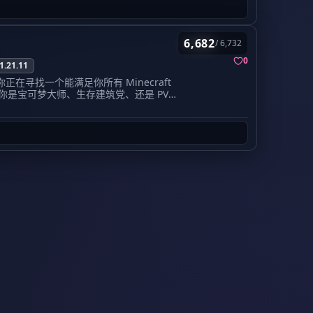
----------------------- Q群:181598999 ww.cko.cc 养老生存服欢迎您的加入
9.9%的超高在线率保证你随时想玩随时
告别掉线和卡顿，这才是玩游戏该有的样
建筑内容器，账号等)，影响服务器运行(卡服、
除外)，聊天物品等带有脏话、政治敏感与引战一类的
LemonCloud不仅仅是一个名字，它代表了顶
6,682
/ 6,732
借帐号资产
们的服务器长期保持在最新版本（目前支
但我们更希望您能够先尝试自行解决。因服务器功
0
与基岩版的完美互通。
1.21.11
日，源于服主Fhy的心血来潮和对曾经和朋友生存的追
正在寻找一个能满足你所有 Minecraft
版 IP:
one.lemoncloud.net (端口:
立时服主Fhy就将其定义为公益纯净生存服，有条
是宝可梦大师、生存建筑党、还是 PVP
纯净生存(现已更名)，服务器就这样不断开了下
mplex Gaming 不仅仅是一个服务
个模式都经过精心打磨，拥有独特的插件和玩
但只要有玩家的加支持,服主Fhy就有动力维护和运营服
ecraft 社区之一。
因，可能管理不及时。 后来，经过小范围宣传，这个服
的零延迟、高质量游戏内容。我们精心打
 经典的空岛体验，但远不止于此。从极小的资源开
的玩家，服务器正式更名为何淡小镇，其意义为不
Lifesteal 等多种模式，确保每一位进来的
自动化刷怪塔，或者建设令人惊叹的空中
o。后续由于特殊原因，服务器更名为福渊大陆，并
榜首，这里的经济系统和升级机制会让你
 全球领先的 Cobblemon (宝可梦) 体验 我
器菜单，在这里能够找到大多数功能。 传
服务器！如果你玩腻了旧版的宝可梦模
果你渴望战斗和策略，Factions就是你的战场。
送到他人 /tpahere-请求他人传送到此处
ft 1.21 版本的全新体验。这不仅仅是简
。你需要建立坚不可摧的基地来抵御敌人
l-趴下；/kiss-亲吻；/nie-捏一捏
宝可梦在麦块”。
袭去掠夺他人的财富。这是真正的弱肉强
您手中的物品，/nick-设置昵称，/gender-设置性别
加入：
为了获得最佳游戏体验，请务必使
查看在线时间；/co i-查看方块记录；/co near-查
obblemon 整合包 2. 经典的
从C区一路挖到自由！这是最令强迫症舒适的模式。通
alname <昵称> 查看玩家真名
) 对于怀旧党和硬核训练师来说，我们的
体验从囚犯到大亨的逆袭之路。如果你喜
我们在 Minecraft 1.16.5 的基础
快感，Prison模式绝对是你的时间杀
请白名单才能进入服务器。 申请方法：1.加入QQ
梦！在庞大的开放世界中捕捉、训练、对战，
件到 imfhy1234@outlook.com （主题:
生存) 有时候，我们只想要最纯粹的Minecraft体
明游戏名字和得知服务器的渠道）
等待你的发现。
如何加入：
想要进入这个神
，探索广阔的地图，建造温馨的小屋，或
mplex Gaming Pixelmon 整合
。这是交朋友、聊天的最佳去处，社区氛
rg