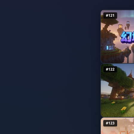
1.21.8
极限模式
1.21.7
#121
职业战争
1.21.6
吸血模式
1.21.5
RPG技能
1.21.4
元宇宙
1.21.3
#122
小游戏
1.21.2
空岛(单方块)
1.21.1
管理员/OP
1.21
OP监狱
1.20.6
边玩边赚
1.20.5
#123
跑酷