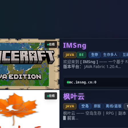
_​_服务器地址(基岩BE)：play.simpfu
Gaming 的原版生存系列同样精彩
5. 🐣 Cobblemon (宝可梦生
服务器交流群
：827668201
[1.21.x]
的任意客户端进入游戏。我们
Cobblemon玩法！在Minecr
版本支持
：java版1.7-1.21.x和
人在线的高峰期，也能保证丝般顺滑
杂的客户端安装，直接加入即可体验
建议您收藏我们的[服务器官网(地址变
我们的原版模式包括但不限于：
🚀 如何加入我们？ 别再犹豫了，
(https://fhy1234.framer.media/F
Skyblock (空岛生存)：
从一块方块
玩家还是使用手机/平板的基岩版玩
服主
：Fhy349
完全管理员
：progr
让你停不下来。
Survival (生存模式
服务器连接信息：
经济系统，适合养老和建筑党。
Fac
服务器地址 (IP):
one.lemoncloud.
资源，称霸全服。
Lifesteal (生命
持版本:
1.21.11 及以上主流版本
更
生命值，你能活到最后吗？
Prison
IMSng
官方网站:
www.lemoncloud.o
在线
底层爬上巅峰的快感。
Creative 
城:
store.lemoncloud.org 
源挥洒你的创意。 所有的
JAVA
BE
生存
生存多人
互
么我们的玩家总是能玩上几百个小时
其专业团队倾力打造，致力于提供最
服务器连接信息 想要加入我们非常简单
欢迎来到
[ IMSng ]
—— 一个基于 Fab
现在就打开你的Minecraft，添加
都可以直接连接！
版本平台：
JAVA Fabric 1.20.4
奇之旅吧！我们在服务器里等你！
服务器 IP (Java版):
org.mc-compl
官网：
www.imsng.cn
org.mc-complex.com
官方网站:
mc
服务器特色
跨平台互通：
Java 与
(uptime 100.0%)
服务器位置:
美国 (全球
版。 基岩端需微软登录。
准入机制
mc.imsng.cn:0
获取最新的活动资讯、寻找队友或者
理：
使用 LuckPerms 权限系统，
Discord 社区吧！
限，
无任何 VIP 或 SVIP 等付费特权
枫叶云
Pixelmon 玩家交流:
discord.gg/C
长期承诺：
不换周目，永不删档。
在线
discord.gg/ComplexVanilla 别再犹豫了，复制上面的 IP 地址，打开你的
Minecraft，Complex Gam
硬件配置
Intel Core i7-14700K + 
JAVA
空岛
原版
离线/盗版
冒险旅程吧！
一、关于 MC 服务器 本服务器已经
枫叶云 —— 空岛生存 | RPG | 副本
机，再到 FRP、简幻欢，最终到云
▋前言
定将服务器对外公开。感谢各位玩家
服务器版本为 1.21.11
二、核心玩法 1. 生存探索 
客户端使用版本为 1.21.11