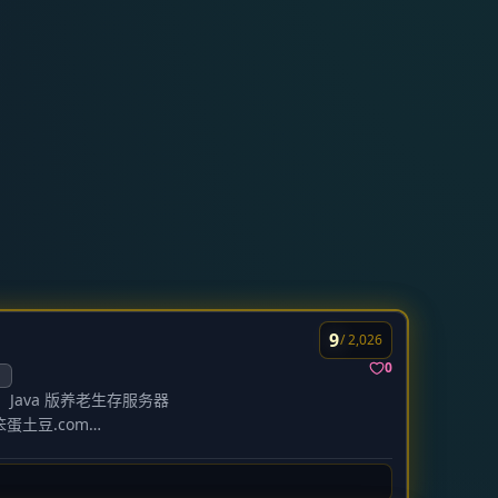
9
/ 2,026
0
1
：
Java 版养老生存服务器
或 笨蛋土豆.com
迟）