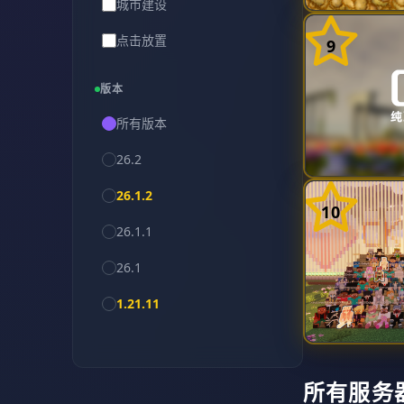
城市建设
点击放置
9
宝可梦(Cobblemon)
版本
离线/盗版
所有版本
创造模式
26.2
互通
26.1.2
10
地球
26.1.1
经济
26.1
派系/公会
1.21.11
家庭友好
1.21.10
FTB模组
1.21.9
所有服务
生成器