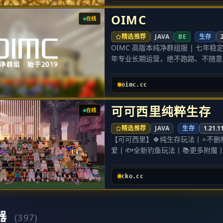
简介 笨蛋土豆是一个
和谐、有爱、
OIMC
在线
保留最纯粹的 Minecraft 体
闲、建造与社交的玩家。
精选推荐
JAVA
BE
生存
核心特色 特色 说明 原版生存 保留最纯粹的 Minecraft 体验，无破坏平衡的魔改内
OIMC 高版本纯净群组服 | 七年稳
容 领地保护 完善的领地系统，轻松圈地，守护你和伙伴的劳动成果 PVP 管理 自由
年专业长期运营，绝不跑路、不随意
开关 PVP 状态，想安心建造就关闭，想对战就
体验！
形生成算法，探索前所未见的壮丽山脉、峡谷与群岛 全
本周目全面升级群组架构，多分区同
oimc.cc
围，没有戾气，适合所有玩家养老、休闲与社交 稳定低延迟 
电、PVP 混战等各类玩法，各类玩
7×24 小时稳定在
全服内置
90 + 特色生物群系
，地貌
可可西里纯粹生存
严禁
使用作弊客户端、外挂或利用漏
在线
工程均有绝佳环境，是长期定居开荒
与领地，恶意破坏将被回档并封禁
全服分区玩法介绍 【生存一区｜自定义
精选推荐
JAVA
生存
1.21.1
验，公平竞技。 遇到问题请联系管理
据包，海量原创特色地形与多元群系
【可可西里】🍀纯生存玩法丨⭐不删
注册流程
加入服务器
拉满，适合偏爱开荒探险、自由散人
爱丨🐟全新钓鱼玩法丨📚更多附魔丨
在多人游戏内填入服务器地址 笨蛋土豆.c
【生存二区｜满血生电优化服】 核心
选丨🍭无需MOD丨
行注册指令
畅运行，完整支持满血红石生电；搭载
━━━━━━━━━━━━━━━━
进入服务器后，在聊天框输入 /reg 
cko.cc
造、玩家竞技对战、休闲生存玩法三
1.12-1.21服直连地址：cko.cc
送。
查收验证邮件
块，丰富游戏成长路线。
QQ交流群：181598999
打开你的电子邮箱，找到发件人为
【粘液空岛｜科技空岛服】 核心版本 
━━━━━━━━━━━━━━━━
查推销/垃圾邮件箱。
输入初始密码
体系，专属开局空岛地图，从零搭建
器
不删档.不换周目.不跑路.不肝不氪.
(397)
在邮件中得到初始密码后，回到游戏输入
科技钻研、长线空岛养成的玩家。