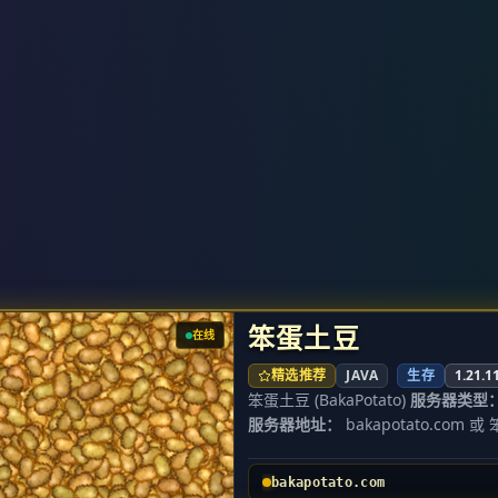
笨蛋土豆
在线
精选推荐
JAVA
生存
1.21.1
笨蛋土豆 (BakaPotato)
服务器类型
服务器地址：
bakapotato.com 
支持登录：
正版 / 离线模式
服务器位置：
江苏宿迁（国内低延
bakapotato.com
玩家交流群：
300575635