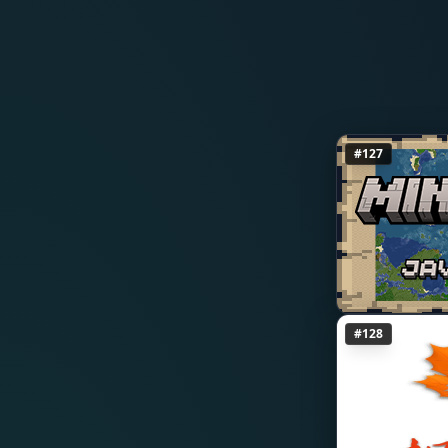
1.15
1.14.4
1.14.3
1.14.2
#127
1.14.1
1.14
1.13.2
1.13.1
#128
1.13
1.12.2
1.12.1