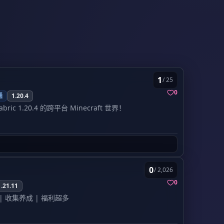
n.cn 端口：10473__
纷呈。我们支持从
1.12.2 到最新版本
存) 喜欢宝可梦？我们整合了当下最热门的
的服务器以“零延迟”著称，即便是在万
aft的世界里捕捉、训练你心爱的宝可梦。无需复
基岩版较新的版本
。
将方块世界与精灵对战结合的独特乐趣。
动、公告发布)]
成千上万的玩家正在这里等你。无论你是PC
uWorld)避免失联
开始建立你的空中帝国，独特的任务系统
家，加入我们都非常简单：
ammer
管理员
：558，liuyize
)：
经典的生存体验，增加了领地保护和
tions (公会战争)：
组建你的公会，掠夺
net
所在地区:
美国 (全球高速节点优化)
支
窃取)：
最刺激的 PVP 玩法，击杀玩家窃取
多资源：
 (监狱风云)：
挖矿、升级、越狱，体验从
rg (获取最新资讯和社区动态)
官方商
1
/ 25
(创造模式)：
给建筑师的一片净土，无限资
(支持服务器发展，获取酷炫装饰)
Discord社区:
点
原版服务器都填充了大量的
自定义内容
，这就是为什
0
击官网链接加入，与数万名玩家实时语音交流！ LemonCloud由
iLemon
及
通
1.20.4
而不觉得枯燥的原因。
流畅、最公平的游戏环境。
，无论你是 Java 版还是基岩版玩家，
ric 1.20.4 的跨平台 Minecraft 世界！
服务器
one.lemoncloud.net
，开始你的传
ex.com
服务器 IP (基岩版/手机版):
-complex.com
服务器状态:
🟢 在线
基岩版互通。
登录方式：
Java 端不限正版／非正
高速节点优化) 加入我们的社区 想要
：
所有登入均需要通过专属 QQ 群验证。
权限管
反馈问题？加入我们要么庞大而活跃的
全玩家下发 tp 指令。
管理规范：
限制 OP 管理权
。
模组与优化：
内置所需功能模组与性能优化。
omplexPixel
原版生存玩家交流:
玩法自由：
不限制生电/大型机器（卡服机除
0
/ 2,026
外）。 玩法定位 🌱 生存向 ⚡ 生电向 🏛️ 建筑向 ✨ 指令向 (规则见下文)
0
ing 等待着你的到来！立刻开始这一段停不下来的
10 GB RAM
，提供稳定流畅的游戏体验。
1.21.11
开服一年多了，经历了由单人存档到 Radmin 联
 | 收集养成 | 福利超多
服务器的过程。在不断的优化和增加功能后，我们决
的一路陪伴。
服务器开启了
1.21 预览实验性玩法
，可体验新内容。 开启