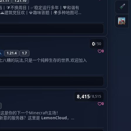
.21.11
1.21.10
档丨🔰不换周目丨✅稳定运行多年丨💖和谐有
🌋建筑党狂欢丨💎趣味答题丨🌍多种地图可
━━━━━━━━━━━━━━
━━━━━━━━━━━━━━
养老生存的归属
0
/ 50
50永久，没有花里胡哨的氪金内容
0
人
1.21.4
1.7
八糟的玩法,只是一个纯粹生存的世界,欢迎加入
核心玩法偏向于原版的
公益(可赞助)
服务器，致力于
务器有圈地或箱子锁等插件，倡导玩家享受当下、
级)，
兼容
Java1.7至1.21.x和较新的
基岩版
。
百名，已经开启第二周目，您可以放心加入我们，
8,415
/ 8,515
0
进入服务器。
申请方法：1.加入QQ群（注意正确回
------ 可可西里主打纯生存玩法，百种
hy1234@outlook.com （主题:福渊大陆服务器
玩法，但纯生存也有瓶颈枯燥的阶段，所以通
，这是你的下一个Minecraft主场！
知服务器的渠道）
能长期发展更新活动，特别活动上新特别活动
新意的服务器？这里是
LemonCloud
，
一个尽可能公平且有趣的生存服务器。在
牌Minecraft社区。无论你是红石大
内/rule页面为准）
我们欢迎大多数玩家，无论
-------------------
的休闲党，这里都为你准备好了舞台。
，可以尽享游戏的乐趣。但我们不欢迎熊孩子，以