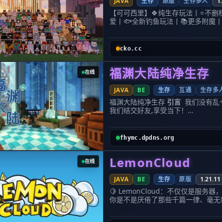
JAVA
生存
原版
生存多人
1
【可可西里】🍀纯生存玩法丨⭐不删
爱丨🐟全新钓鱼玩法丨📚更多附魔丨
选丨🍭无需MOD丨
━━━━━━━━━━━━━━━━
1.12-1.21服直连地址：cko.cc
cko.cc
QQ交流群：181598999
━━━━━━━━━━━━━━━━
福渊大陆纯净生存
不删档.不换周目.不跑路.不肝不氪.
在线
服务器运行三年以来仅有飞行/会员v
机器i9-13900ks游玩稳定流畅
JAVA
BE
生存
互通
生存多
全新钓鱼大赛
福渊大陆纯净生存
引言
我们没有乱七
像素绘画
我们结交好友,享受当下！
可视化旗帜
基本信息
福渊大陆是以
生存生电
为
更多附魔
让各位玩家结交朋友、轻松游戏。
趣味答题
我们没有复杂的功能，也不像其他服
地皮世界
fhymc.dpdns.org
轻松交友、互帮互助。
百种地貌
服务器版本为
leaves1.21.4
(会持续升
全新成就
LemonCloud
服务器已经运营3+年，历史玩家数
在线
完整商业
我们不是圈钱的快餐服务器。
建筑师狂欢
注意:您需要向我们申请白名单才能
JAVA
BE
生存
原版
1.21.11
-------------------------------------------------------
答进群问题）
2.发送电子邮件到 imf
地貌让生存更加有趣，不喜欢花哨的
🍋 LemonCloud：不仅仅是服务器
白名单申请,正文写明游戏名字和得
过材质加入更多道具和武器让服务器
你是不是厌倦了那些千篇一律、毫无
建筑欣赏（更多请访问官网）
道具或装备，保持原版生存玩法，做
一个让无数老玩家驻足、新玩家惊叹的老
服务器规则
（此处更新不及时,请以服
cko.cc，希望都能获得美好的‘我的世界’游戏体验。 -------------------
师、PVP狂人，还是只想安静种田
您是小白还是大佬，在这里人人平等