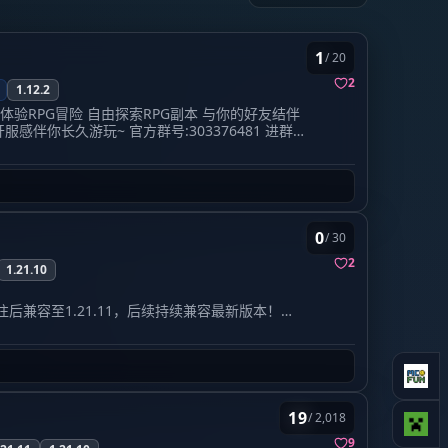
50永久，没有花里胡哨的氪金内容
 初始密码 你想设置的新密码 即可修改密码。
注册完
 26.2 无领地、无玩家保护，允许拆家、掠
喜欢高强度对抗、整活的玩家。禁止一切作弊行为
1
笨蛋土豆，开始你的养老生存之旅！
版权信息：
/ 20
 BakaPotato.com/ 笨蛋土豆.com
2
P直连
1.12.2
，用心打造优质方块社区。
体验RPG冒险 自由探索RPG副本 与你的好友结伴
感伴你长久游玩~ 官方群号:303376481 进群
休闲养老、硬核红石、自由混战均可体验，欢
造舒适稳定的游戏世界！
0
/ 30
2
1.21.10
------- 可可西里主打纯生存玩法，百
的玩法，但纯生存也有瓶颈枯燥的阶段，所
往后兼容至1.21.11，后续持续兼容最新版本！
务器能长期发展更新活动，特别活动上新特
生电服务器，但允许生电！若想要更好的生电体验
法，做一个尽可能公平且有趣的生存服务
-----------------------
-------------------------------- Q群:181598999 ww.cko.cc 养老生存服欢迎您的加入
19
/ 2,018
9