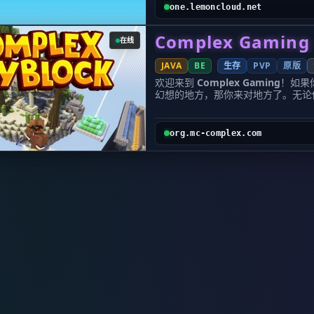
我们不是在吹嘘，而是用数据说话：9
下行为是被禁止的。
one.lemoncloud.net
进，加上超低延迟的优越连接体验，
破坏其他玩家的建筑，盗取玩家资产(
子。
多小号)，作弊(masa系生电模组
Complex Gaming
🌟 为什么选择 LemonCloud？ 
在线
不良言论，宣传其他服务器，买卖外
级的游戏体验和活跃的玩家社区。我
您可以联系管理或腐竹来解决问题，
持 1.21+），并且实现了Java版
JAVA
BE
生存
PVP
原版
能使用不当造成的损失我们不负责。
只需记住这一个连接地址：
起源
服务器诞生于2022年12月1
欢迎来到
Complex Gaming
！如果你
Java版 IP:
one.lemoncloud.net
基岩
忆，向往与大家一起生存、建筑。 创
幻想的地方，那你来对地方了。无论你
19132) 🎮 精彩纷呈的游戏模式 我们要做的不是那种只有一个生存模式的单调
件玩家可赞助。服务器被命名为Fhy
狂热者，我们这里都有属于你的乐园。Co
服务器。在LemonCloud，每一
去......虽然很少有人能发现这里,
器，它是目前全球最顶尖的综合性 Min
法机制：
务器......不过由于服主的学业原
丢掉那些卡顿的小服吧，来体验真正
1. ⚔️ Skyblock (空岛生存)
org.mc-complex.com
务器逐渐吸引了一些爱好生存、挑战
造了从经典的 Pixelmon 到激情的 
始，建立你的空中帝国。你可以挑战
再冷淡的小镇，并绘制了第一版log
玩家都能找到归属感。
建筑。和朋友一起争夺空岛排行榜的
重绘了服务器Logo。
为什么选择 Complex Gaming？ 1.
欲罢不能。
实用功能
您可以输入//来打开服务
们自豪地推出了全新的
Cobblemon
2. 🏰 Factions (公会战争) 如
送：/tppos-传送坐标 /tpa-请求传
组，一定要来试试这个基于 Minecra
组建你的公会，圈地为王，招募盟友
动作：/sit-坐下；/lay-躺下；/craw
单的模组堆砌，而是我们重新定义的“
的TNT大炮，同时也策划精密的突
个性化：/skin-设置皮肤；[i]-展示
版本支持：
最新版 Minecraft
如何
食，只有最强者才能生存。
实用：/tps-查看服务器性能；/seen-
用我们的专属整合包： 点击下载 Complex C
3. ⛏️ Prison (监狱风云) 
看周围记录;/near-查询周围玩家 /re
Pixelmon Reforged (重铸版
过挖掘、升级镐具、解锁新的矿区，
祝您在福渊大陆游戏愉快~
Pixelmon Reforged
是不可错过的经典。
欢那种不断升级装备、看到数字飙升的
服务器总概览
注意:您需要向我们申
上，为你带来了超过 850 种宝可
手。
群（注意正确回答进群问题） 2.发送电子邮
成为真正的宝可梦大师。
4. 🌲 Survival & SMP (纯净
福渊大陆服务器白名单申请,正文写
海量精灵：
超过 850+ 种宝可梦
验。在这个模式下，你可以远离纷争
服务器类型：生存生电
奇的世界，你需要这个整合包： 点击下载 Co
者与社区玩家一起合作建设大型项目
服务器地址(JavaJE)：fhymc.dpdns.o
包 3. 内容丰富的原版玩法 (Vanilla Servers) 不喜欢模组？没问题！Complex
围极度友好。