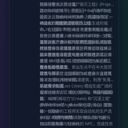
找那拯救人类的疫苗。
刻保持警惕。受《僵尸毁灭工程》(Project
(Done)
或
应用 (Apply)
，即可加载着色
Zomboid) 与《七日杀》(7 Days to Die)
建立你的避难所，但切记——尸潮不仅在
器效果。 常见问题解答 (FAQ)
夜晚亮度不
的启发，DeceasedCraft 为玩家呈现了一
逼近，且随着时间的推移，其威胁与强度
足：
请务必搭配 PBR 资源包使用。若偏
个庞大、自定义且由程序动态生成的城
将呈指数级增长。
v5.10.7 开放测试版现已上线
好原版风格，推荐使用 SPBR；若追求精
市。在这里，科技进度与求生本能并重，
v5.10.7 版本作为 v6.0 大更新的核心组成
细度，Patrix 是不错的选择。
无法加载着
只有技术精湛、勇于探索的幸存者，才能
部分，标志着 DeceasedCraft 的一次彻底
色器：
请检查 Iris 版本是否在 1.7 或以
通过对抗尸潮、解开怪病之谜，最终在这
革新。本次更新引入了季节变换、温控系
重要提醒：v5.10.7 属于测试版本，仅为
上。
背光时画面变暗：
此为屏幕空间渲染
片绝望中寻求复苏。
统以及全新的城区景观。开发团队已将该
预览性质，无法提供完整的核心流程体
技术的局限性所致，目前尚无完美的修复
版本推进至可供公众测试的阶段。
验。若您追求稳定与完善的游戏内容，请
如果您拥有高配置电脑，可以在测试版中
方案。
Intel 显卡支持：
由于双鱼座
使用 v5.5.5 版本，并持续关注 v6.0 的正
尝试 DH 版本，其视觉效果将完美还原宣
Alpha 应用了前沿图形技术，而 Intel 显
式发布公告。
传片的震撼表现。若出生点不在中大型郊
整合包特色概览
卡的 OpenGL 驱动兼容性较弱，因此暂不
区住宅群，建议您重新生成世界，这将直
建筑与探索：
包含超过 60 座由专业建筑
支持。
AMD 显卡：
请确认显卡驱动版本
接决定您的开局体验。
师 C70 精心设计的精湛建筑，利用“失落
是否高于 22.7.1，较旧版本请及时更新。
的城市”(The Lost Cities) 模组生成广阔的
系统需求配置
其他加载错误：
在 Iris 着色器选择界面按
程序化城市，区域划分清晰。
最低内存分配：
单人/客户端：6GB 服务
科技与自动
下 Ctrl+D 尝试重载。若依然报错，请根据
化：
器：8GB
以“机械动力”(Create) 和“沉浸工程”
提示路径 (.minecraft/patched_shaders)
(Immersive Engineering) 为核心，奖励
推荐内存分配：
单人/客户端：8GB 服务
获取错误日志，并提交至作者反馈渠道。
每一位勤奋的工程师实现自动化的生产流
器：10GB+
开发路线图
1.9 镜面光照更新：
加入镜面
水线。
DH 版本推荐内存分配：
任务与剧情：
拥有超过 8 位拥有
单人/客户端：
全局光照。
2.0 世界空间追踪：
引入体素
独立背景故事与任务线的 NPC，完成任务
10GB 服务器：12GB+
化及体素追踪技术。
2.1 DRT 更新：
发布