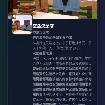
组不同，Xaero的小地图极其注重保留 **
原版 Minecraft 的美学风格**，旨在成为
游戏界面中浑然天成的一部分，而非突兀
的附加组件。值得一提的是，它是
**Minecraft 历史上首个采用旋转方形设
空岛汉堡店
计的地图模组**。在极其丰富的自定义选
空岛汉堡店
项中，你依然可以选择传统的 **圆形地图
开启属于你的云端美食帝国
**，或者设定 **锁定地图旋转**（转而
准备好在云端之上，亲手打造并经营一家
使用方向箭头来指示方位）。 雷达系统能
属于你独一无二的汉堡餐厅了吗？
够以 **自定义颜色的圆点** 或 **图标
汉堡经营之道
（通常是头像）** 的形式，精准显示周围
得益于
KubeJs
的深度定制与魔改，本整
的实体，涵盖 **玩家、生物及掉落物**。
合包为你呈现了前所未有的沉浸式模拟经
除了提供基础的 **指南针方位**，你还可
营体验。你将不再只是简单的合成物品，
每一次成功的服务都能为你赢取宝贵的金
以自行部署 **路径点**，这些标记将在小
而是真正站在柜台之后，化身为一位忙碌
钱与声望。当然，随着生意日益红火，你
地图和游戏世界中同步显现。路径点不仅
的大厨。饥肠辘辘的顾客将跨越虚空来到
无需永远亲力亲为。到了游戏后期，你可
经济循环系统
能助你重返旧地或抵达特定坐标，更支持
你的空岛点餐，而你的任务就是根据他们
以招募能干的员工替你处理繁琐的流水线
从食客手中赚取的成堆金币该如何挥霍？
**传送功能**。此外，该模组具备透视能
刁钻或独特的要求，亲手一步步组装出完
工作，让你专注于店铺的宏观管理。
答案只有一个：投资未来，赚取更多的财
力，能够显示地表之上的结构以及地下的
美的汉堡。
富！
你需要合理规划资金，解锁更多样化的稀
深邃环境（即 **洞穴模式**）。 这仅仅
有食材，拓宽你的菜谱。在这个过程中，
是该模组众多特性中的冰山一角。为了全
你将与
纯粹的沉浸体验
凡家物语
（Minecraft Comes