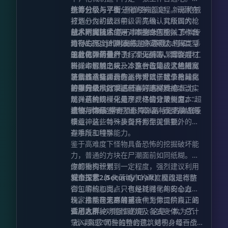
集。**所有按键绑定均在原版控制菜单
整合包引入了细分化的制造流程。玩家在
统筹分级与平衡
遵循经典设定，新版枪械
中。** * **路径点分享功能。** 你可以
打造心仪的武器前，需先确认其所属的枪
被划分为初级、中级、高级、究级四大梯
在游戏聊天栏中与服务器上的其他玩家分
包系列，随后使用对应的专用枪械工作台
队。不同以往的是，本整合包引入了一套
战术附魔技术
基于事件触发机制，多款专
享你的路径点，此操作在路径点列表（按
进行生产。JEI列表将是你最得力的军工手
精密的强度计算公式，将同等级、同类型
为TACZ设计的附魔被加入游戏。例如：减
U）中进行。 * **死亡标记**。每次角色
册。
的枪械数值进行了标准化统筹，其合成材
速射击、增强射击、湮灭射击、爆裂射
工业化弹药量产
为了让玩家从繁琐的手工
死亡时，系统会自动在死亡地点创建一个
料成本也随之统一。这一改动极大地拓宽
击、幻影射击以及冷冻射击等。这些附魔
搓弹中解脱出来，本整合包集成了机械手
**骷髅形状的路径点**。旧的死亡点会自
了武器选择面，你不再受限于数值差异，
将彻底改变弹药的运作方式，赋予枪械魔
流水线系统。现在，你可以搭建全自动化
装备体系与珍奇饰品
动转换为普通路径点，如果不希望保留，
可以完全根据手感和喜好选择爱枪。当
法般的战术效果。
的弹药工厂，以更低廉的原材料成本，实
护甲分级
为了适应不同阶段的生存压力，
可以通过“保留旧死亡点”设置将其禁用。 *
然，这种统一化处理或许会让某些原本“超
现弹药的规模化量产，尽情宣泄火力。
防具系统同样采用了严格的分级制度：从
支持显示来自 **Open Parties and
模”的武器变得更加恐怖，期待你的实战反
初级、中级到军队级、高级，直至最终的
遗物与饰品
整合了奇异饰品与无名饰品等
Claims** 模组的区块声明和盟友玩家。 *
馈。
毕业神装，每一步提升都至关重要。
模组，这些特殊装备将为你提供额外的生
可切换的 **区块网格**。网格线将清晰标
存手段和特殊能力。
避难所工程学
示区块的起始与结束位置。 * 可切换的 **
鉴于高难度下怪物具备恐怖的挖掘破坏能
史莱姆区块** 模式。能够生成史莱姆的区
力，普通的方块在尸潮面前如同纸糊。当
块将覆盖绿色显示。 * **自定义光照覆盖
你的物资积累到一定程度，强烈建议利用
废都重构计划
层**。你可以设置一个光照覆盖层，用自
安全工艺（Security Craft）
城市探索2.0
失落城市的深度魔改是本整
模组进行防
定义颜色标记特定光照范围内的方块（默
御工事的加固。只有经过强化的安全方
合包的核心亮点，也是耗时半年的心血之
认为 0 到 7）。此功能本来用于寻找怪物
块，才能在无尽的黑夜中为你提供真正的
作。目前建筑群落已迭代至第二阶段，涵
玩家指南与未来展望
生成的温床，但你也可以将其用于任何用
安心之所。
盖了数十种功能性建筑及各式变体，总计
适用人群
必须强调的是，这是一款为了
途。 * 多人游戏中的多世界检测。若在服
录入超过200种独特的建筑结构。每一个
“战斗爽感”而生的整合包。对于身经百战