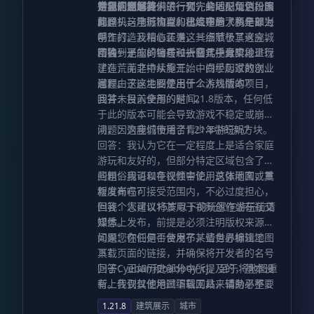
是我们当时并未进行预先的地形规划，因
定制的商品。
是，它为您提供了一套完全适配角色扮演
待您能加入我们的行列，共同见证这段旅
常见问题解答
此码头、地形构型和建筑布局大多是即兴
的登机与飞行流程。机库中的飞机全部为
程。
问题：这座城市真的已经建造了两年以上
创作的。我相信正是这一点赋予了这座城
手工打造及精心装潢，其细节极其考究，
吗？
市独一无二的特质——它几乎真实地呈现
精确到了座椅编号和折叠式托盘桌。
回答：是的，它在过去两年中分阶段进行
了在荒芜之中从零开始、白手起家的创业
建造，而非持续施工。中间经历过数次休
过程。
息，由于这主要是出于个人热情的项目，
问题：这座地图使用什么游戏版本？
我并未投入全部的时间。
回答：目前使用的是1.21.8版本，任何低
于此的版本可能会导致游戏不稳定或崩
溃，因为我们使用了1.21.8中的新方块。
问题：这座城市适合青少年游玩吗？
回答：我认为它在一定程度上是适合家庭
游玩和友好的，但部分特定区域包含了一
些粗俗用语和争议性言论。总体而言，其
问题：我可以在视频中使用这张地图或重
程度尚在可接受范围内，不必过度担心，
新发布吗？
但我个人建议15岁以下的玩家在游玩前请
回答：您可以将其用于视频创作或在社交
知悉。
媒体上发布，前提是必须注明版权来源。
如果您在任何平台发布，请务必标注地图
问题：你们是否使用了某些世界编辑工
下载页面的链接，并确保将开发者的名号
具？
归于Cyeban和badboy_cj。至于将地图重
回答：正如历史部分中所提及的，基本没
新上传到其他地图下载网站，请务必不要
有。我仅仅使用过编辑工具来辅助平整土
这样做。
地，以及填充方形的墙面或地板部分，仅
1.21.8
建筑展示
城市