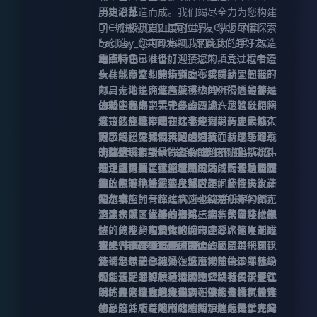
里精心打造而成。我们竭尽全力为您构建
历史沿革
了一个极具自由度的世界，供您尽情探索
DJC城最初仅仅由两位好友Cyeban和
与创造。您可以审视我们庞大的手工改造
badboy_cj共同发起。尽管我们的好友
地图，它已准备好迎接您的填充；或者漫
thedonhand也加入了进来，且过程中还
重点特色
步在城市繁华的街道上，感受这里的活
有其他朋友和建筑师的零星协助，但我可
从功能齐全的赌场到发布实时新闻简报的
力。无论是商业高度发达的CBD还是静谧
以自豪地说，这座城市中99%的内容都是
邮局，为了确保您获得极具沉浸感的游戏
的郊区住宅，无论是由四通八达的公路网
由我们两人亲手完成的。或许您难以想
体验，我们配置了各类设施。尽管我们将
CBD中心岛
连接的高速公路，这里应有尽有。此外，
象，这座城市最初并非规划为一座大都
城市的规模控制在比某些大型超现实城市
这是我们最早建立、也是目前历史最悠久
城市中还隐藏着丰富的细节，从小巧玲珑
市。起初，我们只是想为我们新成立的
更小的尺度，但我坚信这反而有助于维系
的区域，堪称城市的绝对核心。这里汇集
的建筑夹层到错综复杂的地下隧道系统，
DJC公司建造一个总部。于是，我启动了
一种贴近原版Minecraft的比例感，让您
了整个城市中最古老的建筑群，包括宏伟
杰瑞登
甚至是深藏在这座城市背后的宏大背景故
一个服务器，我们在随机生成的一块岩石
真正感觉到是在城市中生活，而不是如同
的议会大厦、佩克里亚广场、一套功能完
这是城市中第二个竣工的区域，也是旅游
事，都等待着您去发掘。
地上开始了施工。从那时起，我们决定在
蚂蚁般渺小。需要在郊区之间穿行吗？请
善的地下地铁系统以及更多地标性建筑。
业的中心地带。这里包含了一座中央火车
旁边增加另一栋建筑，也就是后来的佩克
使用我们的公路、高速公路或州际公路，
站、一座拥有超过100间客房的豪华赌场
阿尔本
里亚大厦，紧接着是第三座，第四座。很
沿途布满了详尽的指引标志，帮您轻松抵
酒店、风景优美的海滩、繁华的旅游休闲
这里是郊区生活的开端，拥有大量装修完
快，更多的建筑拔地而起，公路网逐渐成
达目的地。想要体验城市或郊区的生活方
区，以及全市最大的购物中心。这里无疑
整的住宅、购物街区、一座令人惊叹的大
型，城市广场也应运而生。到了那一刻，
式吗？这里就是您的最佳去处。每一栋建
是度假和体验旅游乐趣的终极目的地。
教堂，以及全市规模最大的医院。您可以
吉米·卡佩罗尼国际机场
我们已经完全沉浸在城市构建中，并开始
筑都经过精心装饰，您可以前往诊所就
舒适地居于此地，饱览海洋与CBD中心岛
无论您想前往何处，这座繁忙的国际机场
规划长期的扩展与地形重塑。我们需要说
医、通勤上班、尽情购物，或者仅仅是在
的美景，并轻松通过高速公路与主干道往
都能满足您的航行需求。它设有多个登机
明的是，这座城市建立在恶地生物群系之
某栋民宅中休息。我们不仅拥有自主设计
返。该区域为您提供了一流的日常居住体
口、装修精致的免税店、供长途转机旅客
上述内容仅仅是我们规划中众多城区的一
中，这并不是地形改造的理想选择，尤其
的品牌，所有的商店和超市还配备了完全
验。
休息的酒店、定制化的指示牌，最重要的
小部分，随着城市的不断扩建与更新，期