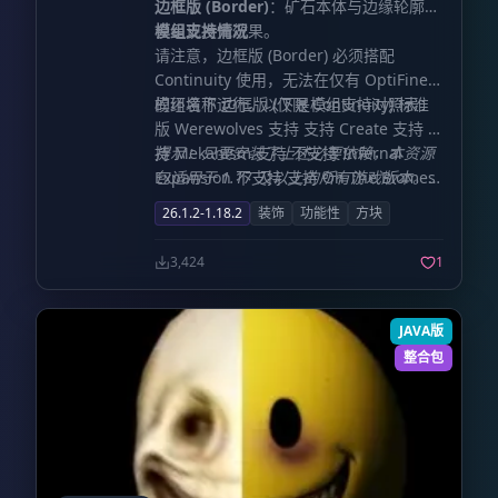
边框版 (Border)
：矿石本体与边缘轮廓均
会呈现发光效果。
模组支持情况
请注意，边框版 (Border) 必须搭配
Continuity 使用，无法在仅有 OptiFine
的环境下运行。以下是模组支持对照表：
模组名称 边框版 (仅限 Continuity) 标准
版 Werewolves 支持 支持 Create 支持 支
持 Mekanism 支持 不支持 Infernal
提示：只要安装了上述必要依赖，本资源
Expansion 不支持 支持 Oh The Biomes
包适用于 1.17 及以上的所有游戏版本。如
You'll Go 不支持 支持 Cobblemon 不支
果系统提示版本不兼容，请无需担心，这
26.1.2-1.18.2
装饰
功能性
方块
持 支持
不会影响实际使用。
3,424
1
JAVA版
整合包