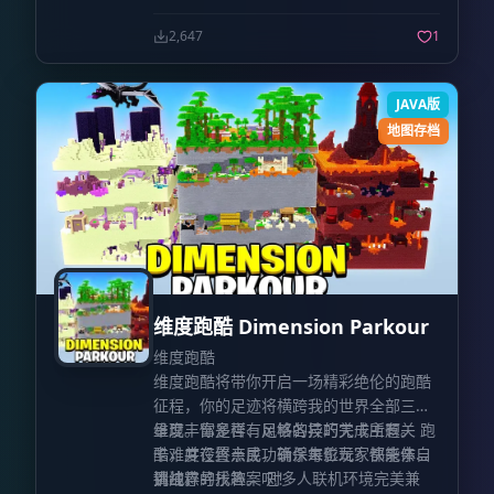
此而已。90%以上的建筑与地形改造工作
都是通过手工完成的。
2,647
1
JAVA版
地图存档
维度跑酷 Dimension Parkour
维度跑酷
维度跑酷将带你开启一场精彩绝伦的跑酷
征程，你的足迹将横跨我的世界全部三个
维度。你是否有足够的技巧完成所有关
呈现丰富多样、风格各异的关卡主题。 跑
卡，并在终点成功斩杀末影龙？快来亲自
酷难度设置亲民，确保每位玩家都能体验
挑战，寻找答案吧！
到纯粹的乐趣。 对多人联机环境完美兼
请注意：