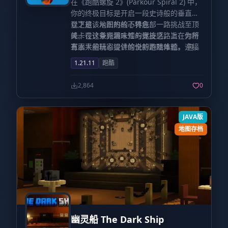
在《跑酷螺旋 2》(Parkour Spiral 2) 中，
你的终极目标是开启一段史诗般的垂直攀
登之旅，从炽热的下界底部一路挑战至顶
以下是该地图的核心特色：
峰。在这条充满未知的螺旋之路上，你将
关卡设计兼顾趣味性与竞技感，旨在为所
直面大量精心设计的全新跑酷难题，迎接
有水平的玩家提供愉悦的游戏体验。 包含
这份考验的勇气，你具备吗？
大量风格迥异的独特主题关卡，并且完美
1.21.11
跑酷
支持多人联机游玩，是与好友竞技的绝佳
选择。 引入了完善的排名系统，通过记录
2,864
0
你的表现，极大地增强了地图的可重玩
性。 地图内部隐藏着无数秘密捷径，每一
条捷径都等待着被发现，你能否将它们全
JAVA版
部挖掘出来？
地图存档
幽灵船 The Dark Ship