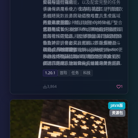
即可解锁贸易功能，以及配套完整的任务
安装与运行指南
Skibidi DRT，并探索 HDR 模组兼容性。
手册与进度系统。
请确保启用命令方块功能（尤其是托管服
生存与挑战：
尸潮波次
2.2 体积阴影：
为体积云添加投影效果及
系统随天数推进自动调整难度；多个区域
务器环境），多区块结构与载具生成高度
屏幕空间阴影。
2.3 局部雾效：
增加地面
内分布着 10 余种极具威胁的特殊僵尸。
依赖此项配置。 禁止使用 Optifine。整合
开发进度蓝图
雾气渲染。
2.4 云影投射：
实现地形云影
武器与成长：
包已集成 Embeddium，其功能完全覆盖
目前团队暂无添加下界或末地的计划。
提供 100 多种经过平衡性调
遮蔽，并将云层纳入反射与全局光照计
整的枪械与武器；20 多套涵盖四级进度体
且兼容性更佳。 视觉体验建议：如您的设
阶段 1：已完成。包含荒地、特色敌对生
算。
2.5 云层更新（第一阶段）：
优化云
系的护甲；自定义技能树以匹配多种战斗
备支持，请务必开启光影，推荐使用
物及对应护甲套装。 阶段 2：入侵更新，
层光照，增加高积云，重构卷云模型。
风格。
Complementary/Reimagined Shader
已完成。新增地标建筑、高难度 Boss、更
项目成员与贡献者
深度机制：
战利品系统包含 800
2.6 云层更新（第二阶段）：
重写积云模
多种独特物品；生命值增益通过饮食机制
Pack 以获得最佳效果。 整合包安装：必
多敌人类型及机制。 阶段 2.5：军备更
项目组：TqLxQuanZ (项目负责人)、C70
型，增加层积云与雨层云。
2.7 动态超分
实现；跑酷系统助你完成惊险动作；载具
须通过正规启动器安装，以确保所有客户
新，已完成。加入真实系枪械、火炮、核
(城市架构师)、YMLong (编剧与美术) 技术
辨率：
计划加入 FSR 3.1（不含帧生
系统支持遗弃车辆修复与零基础建造。
端配置文件无误，避免按键冲突。切勿将
心主线任务、环境叙事、护甲重制及尸潮
支持：Mcjty (失落的城市)、
环
成）。
2.8 视差映射：
计划加入陡峭/平
1.20.1
冒险
任务
科技
境模拟：
服务端整合包直接作为游戏客户端使用，
系统改进。 阶段 3：v6.0 正在全力开发
legsandarms (不死新生)、Bogdan_Off
引入身体部位损伤、口渴度、温
滑视差映射及视差阴影支持。
度、季节变化以及大量装饰家具模组。
因其缺少关键的优化模组。
中。
汉化贡献：Paltia, Kanawa, WolfOruS98,
3,864
1
don_sick_ato, EddyAM2689, Amalia,
VM 汉化组
JAVA版
资源包