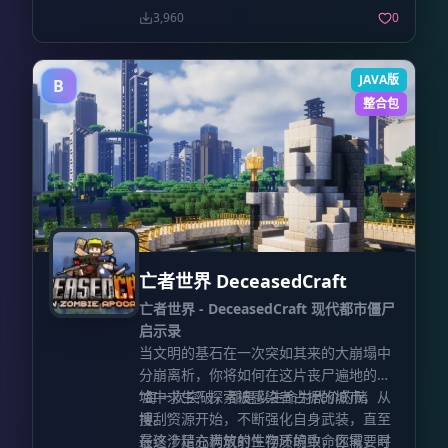
技术实现卓越的降噪效果。
逼真的大气散
3,960
0
射 (Atmospheric Scattering)
提供高
速、实时的实时渲染体验。 应用了虚幻引
擎天空大气渲染技术与极线采样 (Epipolar
JAVA版
B
Sampling) 方法。
实时体积云
整合包
(Volumetric Clouds)
搭载 Nubis 高级云
渲染系统。
高质量自适应阴影 (Adaptive
Shadows)
集成矩形纹理变形技术
(RTWSM)，带来细腻的投影效果。 安装指
南 下载双鱼座 Alpha (Alpha Piscium) 着
色器包文件。 确保已安装 Iris 着色器加载
器。 启动我的世界启动器，选择您创建的
Iris 配置方案并进入对应版本。 游戏启动
亡者世界 DeceasedCraft
后，进入
选项 (Options)
→
视频设置
亡者世界 - DeceasedCraft 现代都市僵尸
(Video Settings)
→
着色器包 (Shader
启示录
Packs)
。 点击
打开着色器包文件夹
当文明的基石在一次突如其来的大崩塌中
(Open Shader Pack Folder)
。 将下载的
分崩离析，你将如何在这片丧尸遍地的废
ZIP 压缩包移动至该文件夹
墟中求生？探索被感染者占据的城市，从
“每一次突破，都是以生命为代价的赌
(.minecraft/shaderpacks) 中。 在游戏内
搜刮资源开始，不断强化自身武装，直至
博。”
的列表中选中新安装的包（若由 Iris 成功
最终涉足充满放射性物质的致命区域，寻
在这个精心构筑的生存环境中，你需要时
识别，文件名将变为黄色）。 点击
完成