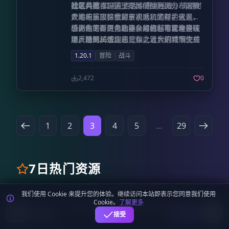
务端同时也安装了本模组，每个服务器世
建筑内部都配置了专属的战利品分布，极
的老兵而言，这里是尽情倾泻火力、屠戮
社区共建
如果在游戏中遇到困难，请随时
界不仅会有独立的世界地图，还将拥有独
大地丰富了探索的层次感和生存的代入
尸潮的乐园；但对于初入坑的新手来说，
查阅相关攻略或留言求助。同时，这是一
立的路径点“子世界”。若未能安装服务端
感。未来，更多功能各异的城市区块将被
极高的生存压力和复杂的机制可能会是一
个仍在不断进化的小众项目，非常欢迎玩
感谢你的勇气与选择，愿你在枪火与余晖
模组，则会采用基于世界出生点的可靠性
加入地图。请注意，如此宏大的城市生成
场严酷的试炼。
家反馈BUG或提出建议，让我们共同完善
中，找到属于你的生存之道！游戏愉快！
较低的分离方案。如果服务器只有一个“单
可能会对硬件性能造成一定压力，请谨慎
这个废土世界。
1.20.1
冒险
战斗
一世界”，建议关闭多世界检测。此选项位
探索。
于 **路径点菜单（按 U） -> 选项** 界
2,472
0
面。 * **生物雷达**：在地图上将 **生
物** 显示为 **黄色圆点**。**敌对与友
好** 生物可配置 **不同颜色**。亦支持
显示为 **图标/头像**。请查阅 **“实体
1
2
3
4
5
...
29
雷达”** 设置。 * **玩家雷达**：在地图
上将 **玩家** 显示为 **白色圆点或玩家
头像**。亦支持显示为 **图标/头像**。
请查阅 **“实体雷达”** 设置。 * **物品
7日热门资源
雷达**：在地图上将 **掉落物** 显示为
**红色圆点**。请查阅 **“实体雷达”**
我们使用 Cookie 来提升您的体验。继续访问本站即表示您同意我们使用
设置。 * 显示所有 **其他实体**（如箭
JAVA版
Cookie。
了解更多
麦块迷APP - 在这里总会找到你喜欢的MC基
矢和物品展示框）为 **紫色圆点**，且支
光影
下载
接受
岩版资源！
持在设置中禁用特定类型的实体。请查阅