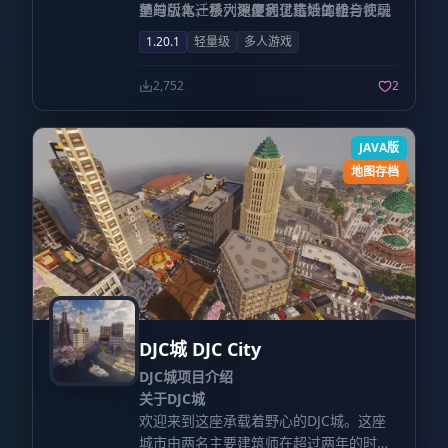
单的版本迁移，更是通过精妙的组合，融
整与优化，极大地便利了选址工作，使玩
通过引入一系列深度优化生活体验与视觉
入了如“农夫乐事”（（Farmer's
家能够迅速投入到城市基础设施的搭建
质量的模组，为游戏世界注入了独特的“烟
1.20.1
轻量级
多人游戏
Delight））、“拾光剪影”
中。你将指挥各怀绝技的NPC，从一块地
火气息”。当你漫步于自己亲手规整的街道
（Supplementaries）等主流辅助模组，
基开始，一砖一瓦地构建起错落有致的街
上，或许会偶遇往来的NPC行人，夜幕降
2,752
2
旨在为玩家打造一场高自由度的养老建设
区与楼宇。伴随着城市的稳步扩张，不仅
临时，目睹楼宇间灯火阑珊逐一亮起，抑
之旅。
能够矗立起标志性的摩天大楼，还能利用
或是深入那些装饰考究的精致室内空间……
丰富的交通工具模组，打造出复杂的立体
正是这些入微的设定，让冰冷的钢筋水泥
JAVA版
交通枢纽。通过对核心区与居住区的科学
都市丛林真正具备了生命力。这种对环境
地图存档
功能分区，那种见证城市由荒野走向繁华
细节的细腻雕琢，极大地升华了玩家在亲
的磅礴成就感，将贯穿你的游戏全程。
手建造的都市中探索与生活的沉浸感。
DJC城 DJC City
DJC城项目介绍
关于DJC城
欢迎来到这座承载着野心的DJC城。这座
城市由两名主要建筑师在超过两年的时间