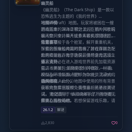
幽灵船
《幽灵船》（The Dark Ship）是一款以
恐怖逃生为主题的《我的世界》
（Minecraft）地图。玩家将被困在一艘
地图详情
阴森荒废的深海巨轮之上，在那片死寂的
游戏版本：26.1.2 预计流程：约1小时 玩
幽闭空间中，揭开往昔乘客失踪的谜题。
家人数：支持单人或多人联机 资源包：必
你需要穿梭于各个舱室，解开重重机关，
需安装
注意事项
探索这艘废船掩盖的真相，并在深渊之下
下载的压缩包内同时包含了游戏存档与配
的黑暗彻底吞噬你之前，拼尽全力逃出生
套的资源包。为了确保最佳的游戏沉浸
天。
感，请务必在进入游戏世界前先加载资源
语言支持
包。本作品包含高度定制的音效、材质、
英语（美国） 简体中文（中国）——由
模型及环境氛围，能够为你提供沉浸式的
Amagari Studio制作（XDon_、Zuiter、
恐怖体验。此外，地图中使用的所有背景
Cat417、Rain_G）
通关指南
音乐均为原创版权免费作品，已通过测
获取完整实况视频：请搜索相关平台关键
试，完全适用于YouTube平台，创作者无
词。 剧透提示：该指南展示了所有谜题的
需担心版权问题。
解法及完整结局，若想保留游戏乐趣，请
作者：zannLeft
谨慎观看。
26.1.2
解谜
2,830
0