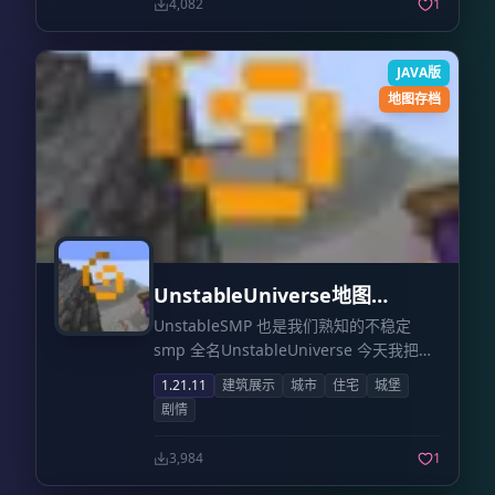
4,082
1
自由穿梭。无论是对于追求极致空间感的
建筑党，还是热衷于沉浸式探索的冒险
者，“洛佩里托城”都为你提供了一个宏大
JAVA版
且充满细节的探索空间。
地图存档
UnstableUniverse地图
TheUnstableUniverseMap
UnstableSMP 也是我们熟知的不稳定
smp 全名UnstableUniverse 今天我把整
合的地图 发出来了！ 不用谢我
1.21.11
建筑展示
城市
住宅
城堡
剧情
3,984
1