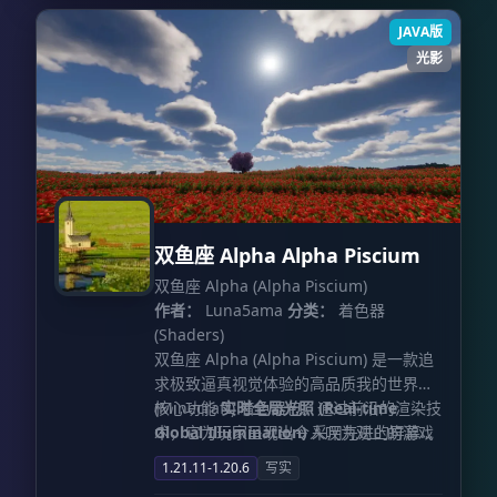
JAVA版
光影
双鱼座 Alpha Alpha Piscium
双鱼座 Alpha (Alpha Piscium)
作者：
Luna5ama
分类：
着色器
(Shaders)
双鱼座 Alpha (Alpha Piscium) 是一款追
求极致逼真视觉体验的高品质我的世界
(Minecraft) 着色器包。通过前沿的渲染技
核心功能
实时全局光照 (Real-time
术，它为玩家呈现出令人叹为观止的游戏
Global Illumination)
采用先进的屏幕空
环境，包括全局光照、体积云效果以及大
间全局光照技术，基于时空重采样重要性
1.21.11-1.20.6
写实
气散射等丰富细节。
采样算法 (ReSTIR) 构建。 配合 ReBLUR