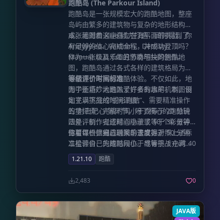
跑酷岛 (The Parkour Island)
定义按键（默认为 Z 键）暂时放大地图，
跑酷岛是一张规模宏大的跑酷地图，整座
以便更清晰地观察周围环境。**所有按键
岛屿由繁多的建筑物与复杂的地形结构组
绑定均位于原版控制菜单中。** 此外，你
成。面对着这座矗立在海平面的挑战，你
本张地图由 klue 倾力打造，同时得到了
还可以定制放大时的行为，例如让地图居
有足够的信心完成全程，并成功登顶吗？
Andyyyleo、Vaktinm、Detristy、
中显示或自动切换至最大缩放级别。 * 通
Manual 以及 Crt 的协助与共同创作。
作为一张极具乐趣且节奏明快的跑酷地
过“地形深度”和“地形坡度”设置，你可以自
图，跑酷岛通过各式各样的建筑格局为玩
定义地图的阴影效果，增强立体感。 * 与
家创造了丰富的跑酷体验。不仅如此，地
等级评价时间标准
**Xaero的世界地图 (Xaero's World
图中还巧妙地融入了许多有趣的机制，例
为了衡量广大跑酷爱好者的水平，本图设
Map)** 完美兼容。默认情况下，它会直
如充满挑战的“蛇形跑酷”、需要精准操作
定了以下完成时间评级：
接调用世界地图模组生成的纹理，而非重
的“射击靶心”等环节。除了核心的跑酷玩
五星评价：完成时间小于或等于 20 分钟
复加载，从而在使用双模组时显著提升性
法外，制作者还精心隐藏了 10 个彩蛋等
四星评价：完成时间小于或等于 30 分钟
能。 * 支持服务端配置，并提供游戏内 UI
待着每一位细心玩家前去发掘。
三星评价：完成时间小于或等于 50 分钟
你可以根据自己通关的速度，对照上述标
界面。你可以实时管控服务器上玩家使用
二星评价：完成时间小于或等于 1 小时 40
准检验自己的跑酷段位。尽管挑战充满艰
模组的权限。支持基于等级/权限系统的管
分钟 一星评价：完成时间大于 1 小时 40
辛，但请享受这场攀登之旅，向着顶峰进
1.21.10
跑酷
理
分钟
发吧。
（`xaero.minimap.enforced_server_profile`）
2,483
0
兼容 FTB Ranks、Odyssey Roles、
LuckPerms 以及通用权限 API。 * 支持通
过绑定特定物品来限制小地图的使用。例
JAVA版
如，在配置文件中添加