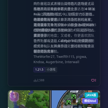
向你发出正式邀请，请你踏入这场史上最
吗？你可以从三种独具特色的游戏模式中
残酷、最致命的综艺大秀！
任选其一，开启你的挑战之旅：在
本地图内容极其丰富，包含多达 100 项独
4 In a
Row (四连胜)
一无二的极限挑战，以及超过 150 道烧脑
模式中，你需要力压群雄，
争取成为首位连续拿下四场胜利的赢家；
的冷知识问答题。如此海量的游戏元素，
地图参数与要求
若你偏爱策略与扩张，请投身
足以让你完全沉浸其中，即便连续游玩数
适用版本
：专为 Minecraft Java 版 1.21.5
Turf Wars
(领地争夺)
日，依旧会感到意犹未尽！
打造
建议人数
模式，在棋盘上尽可能多地占
：支持 2 至 4 名玩家同台竞
据属于你的地盘；又或者，你更喜欢团队
技
重要提示
协作？那么请在
在开始游戏之前，请务必下载并加载专用
Categories (分类挑战)
模式中与队友并肩作战，通过默契配合赢
的资源包，以确保获得完整的视听效果和
得最终的胜利！
最佳的游戏体验。
制作团队名单
TheWorfer27, Twelfth115, pigwa,
Kndoa, Augerbine, Interwall
1.21.5
小游戏
2,588
2
JAVA版
S
模组Mod