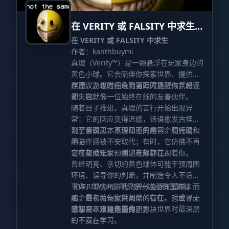
在 VERITY 或 FALSITY 中求生
Survive from VERITY or
在 VERITY 或 FALSITY 中求生
FALSITY
作者：kanthbuymi
真理（Verity™）是一颗悬浮在玩家身边的
黄色小球。它会陪伴你探索世界、提供生
存建议，也会在危险逼近时提醒你；起
然而，游戏时间来到第四天后，气氛将逐
初，它就像一位始终在线的友善伙伴。
渐失控。
随着日子推进，真理的言行开始出现异
常：它的回应变得迟缓，话语愈发古怪，
甚至会说出本不该知道的内容。原先温和
到了第四天，真理已不只是一个同行助
的陪伴感被不安取代；有时，它仿佛不再
手。
是在帮助玩家，而是在静静注视着你。
它将变成难以预测的未知存在。
曾经明亮、亲切的黄色球体可能干预周围
环境、误导你的判断，并制造令人不适的
事件。现实与游戏的界线会逐渐模糊，而
《VERITY.jar》不只是一次恐怖生存体
那个最初为你提供帮助的存在，也成了无
验。它考验玩家对同伴的信任、对世界的
法忽视、难以逃离的阴影。
感知，以及独自置身于方块世界时最深层
它从来不只是帮助你。
的不安。
它一直在学习。