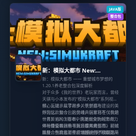
JAVA版
整合包
新：模拟大都市 New:
Simulation Metropolis
新：模拟大都市 —— 重塑城市梦想的
1.20.1养老整合包深度解析
对于众多《我的世界》老玩家而言，曾经
天骐与小本发布的“模拟大都市”系列视
频，无疑承载了许多关于创造与建设的美
核心玩法：从零起步，筑梦都市
好回忆。如今，这份经典创意已在《我的
作为这款整合包的灵魂，玩家将不仅仅是
世界》1.20.1版本中焕发出全新的生命力
一名普通的生存者，而是蜕变为城市规划
——备受瞩目的《新：模拟大都市》测试
师与建设者，亲手开启宏大的蓝图。初始
体验特色：细节与沉浸感并重
版整合包应运而生。该整合包不仅仅是简
阶段，整合包对平原地形进行了精细的平
此整合包跳出了传统“堆叠方块”的窠臼，