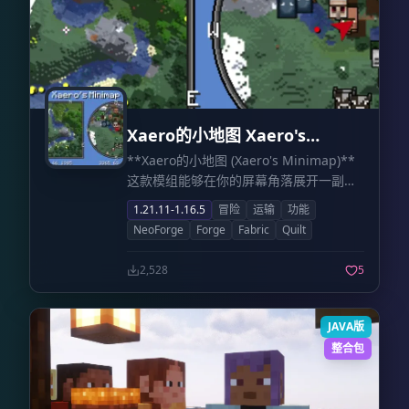
Xaero的小地图 Xaero's
Minimap
**Xaero的小地图 (Xaero's Minimap)**
这款模组能够在你的屏幕角落展开一副详
尽的战术图表，实时显示周边的地形地
1.21.11-1.16.5
冒险
运输
功能
貌、玩家动向、生物群落以及各类实体信
NeoForge
Forge
Fabric
Quilt
息。它赋予你创建“路径点”的能力，指引
你从容寻回曾经涉足的地点。 ### 警示：
2,528
5
切勿将 XaeroPlus 与本模组混用！ 请务必
注意，XaeroPlus 并非本人开发，且与官
方毫无关联。该第三方插件会引发难以追
JAVA版
踪的严重错误乃至游戏崩溃。更令人担忧
整合包
的是，据称它与某些服务器破坏团伙存在
瓜葛，这可能会导致你在服务器中的建筑
成果面临极大风险。 与市面上众多同类模