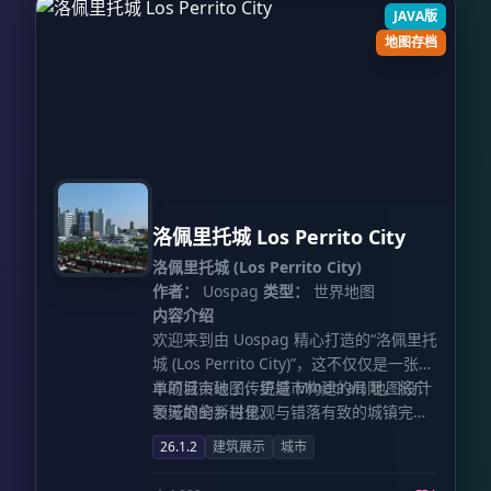
JAVA版
地图存档
洛佩里托城 Los Perrito City
洛佩里托城 (Los Perrito City)
作者：
Uospag
类型：
世界地图
内容介绍
欢迎来到由 Uospag 精心打造的“洛佩里托
城 (Los Perrito City)”，这不仅仅是一张简
单的城市地图，更是 Minecraft 地图设计
本项目突破了传统城市构建的局限，将广
领域的全新进化。
袤无垠的乡村景观与错落有致的城镇完美
融合，构建出了一个仿佛真实存在的完整
26.1.2
建筑展示
城市
国家版图。在这里，你既能感受繁华都市
的建筑美学，也能在宁静的田野与小镇间