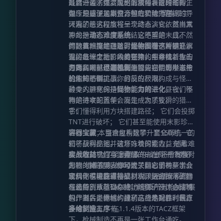
如。该模式在进入建筑物内部时也应能自
升曾许诺人类潜能的解放与装备的革新，
最后一道防线。废土上流传着这样的传
既然沿袭了惊变风格的精髓，阶段性的生
动激活。你可以自定义触发洞穴模式所需
如今却成了加剧资源掠夺和势力割据的导
说：只要深入巢穴，彻底铲除“菌群领主”
存压迫感便是本整合包的灵魂所在。
的“实体屋顶”尺寸。例如，设置 3x3 及以
火索。
（为了给这段旅程一个终点，它依然由末
环境的恶劣程度将呈现动态演变。首当其
上的屋顶尺寸，可以防止你在砍树站在原
影龙扮演），便能终结这绝望的末日。然
冲的是
动态难度系统
，它不再是一成不变
木下时误触洞穴模式。 * **路径点系统
而，真相掩埋在迷雾之中。在这片钢筋水
的数值，而是随着时间的推移不断攀升，
伴随着难度的进阶，
怪物图谱
也将随之解
**。支持创建几乎无限数量的路径点。若
泥的废墟之上，人类在挣扎中寻找新生的
直接且深度地影响着怪物的生命值、攻击
锁。每一个新阶段的到来，都意味着你将
拥有传送指令权限，可直接传送至路径
方向，同时也必须直面那些在阴影中滋生
力等各项基础属性。
面对从未见过的恐怖生物，它们的形态与
与此同时，
尸潮机制
通过周期性爆发来检
点。这些标记将在游戏世界内渲染并在小
的未知恐惧。
机能将不断挑战你的反应极限。
验你的防御工事。目前的尸潮构成与怪物
地图上高亮。你可以隐藏全部或特定的路
种类的进化保持同步，每隔十个昼夜，怪
最令人胆寒的是
怪物能力的进化
。它们不
径点。按 **B** 键创建新路径点，按
物的进攻配置便会发生一次质变。
再是待宰的羔羊，而是成为了狡猾的猎
**U** 键列出所有路径点。在列表中，你
手：
它们懂得利用方块搭建路径； 它们会投掷
可以管理单点或多点，进行排序，或查看
TNT进行破坏； 它们甚至能使用末影珍珠
其他子世界/维度的路径点。 * **局部与
进行突袭； 当难度系数攀升至150时，它
容器宝藏
本整合包构建了一套全局统一的
全局路径点机制。** 为了避免屏幕杂乱，
们将获得挖掘并破坏方块的能力； 随着难
箱子战利品池。这意味着探索收益充满了
你可以创建受“最大绘制距离”限制的局部
度上涨，它们身上叠加的BUFF将愈发强
极大的随机性与惊喜感——在同一个并不
实战收益
为了奖励勇敢的战士，所有敌对
路径点。这允许你为大区域设置一个全局
力； 若难度突破300大关，它们甚至学会
起眼的箱子里，你可能只翻出了一些工业
生物的掉落列表都经过了精心重构。击杀
路径点，而在区域内部设置多个局部路径
废料，也可能直接摸到次顶级的战术武器
它们不仅能获得基础材料，更会掉落矿物
现代化军械库
了从你手中窃取物品。 战利品循环系统
点。当你超出绘制距离时，仅全局路径点
或装备。从基础杂物、珍稀矿产、合成材
与通用货币。当你成功抵御一波惊心动魄
在此特别致敬TACZ制作组及所有枪械扩展
可见。 * **路径点集管理。** 你可以通
料，到各类枪械、弹药、战术配件、医疗
的尸潮后，满地的战利品将是对胜利最直
包作者，是你们构建了这个热兵器时代。
过将路径点归类到不同的“集”中来组织它
补给，应有尽有。
接的奖赏。
多维制造工序
在1.1.4版本的TACZ框架
们，并通过按键快速切换当前的路径点
下，枪械制造不再是一张工作台通吃。本