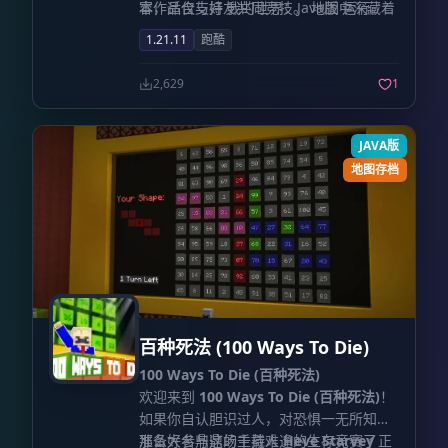
容，适合与好友共同竞技。 地图中深藏着
本作品仅支持 我的世界：Java版 运行。
10个趣味彩蛋，等待细心的玩家去发掘。
1.21.11
跑酷
内置完善的排名系统，大幅提升了重复游
玩的挑战价值。
2,629
1
JAVA版
地图存档
百种死法 (100 Ways To Die)
100 Ways To Die (百种死法)
欢迎来到
100 Ways To Die (百种死法)
！
如果你自认胆识过人，对恐惧一无所知，
那么大名鼎鼎的主持人
准备好参与这场千载难逢的生存竞赛了
Heve Starvey
正