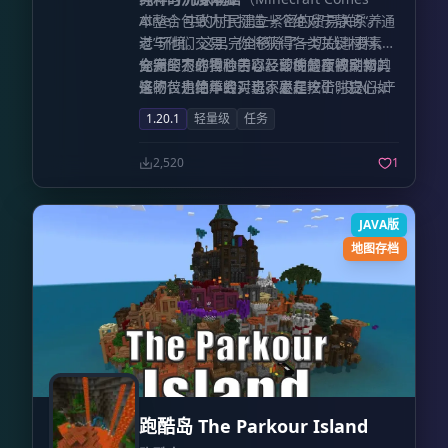
面了解其潜能，请详细阅读下方的“小地图
Alive）中的村民建立紧密的贸易关系。通
本整合包致力于打造一个绝对宁静的“养
特性”章节。为了适应多人服务器的规则环
过与他们交易，你将获得各类关键材料、
老”环境。这里完全移除了一切战斗要素与
境，本模组提供了两个版本：完整版与公
全新的农作物种子以及珍稀的畜牧动物。
充满压力的冒险内容。即使是夜间刷新的
你完全不必担心苦心经营的餐厅被突如其
平竞争版（Fair-play），后者专为公平
这不仅是简单的买卖，更是一个“投入—产
怪物，也绝不会对玩家发起攻击，它们如
来的苦力怕炸毁，也不必在挖矿时提心吊
PVP 环境设计。**本模组主要在客户端运
出—再投入”的完美商业闭环。
同过客一般无害。
胆。由始至终，你只需要享受烹饪的乐
行。将其安装在服务端并非必须，但能解
1.20.1
轻量级
任务
趣、看着账户余额上涨的快感，以及那份
锁诸如“世界识别”等额外功能。** **特性
独属于空岛生活的悠闲与自在。
概览** * **完美复刻原版 Minecraft 的
2,520
1
视觉风格**。 * 提供多种小地图尺寸选
项，包括自动调整模式。 * 具备多级缩放
功能，视野掌控随心所欲。 * 两种地图形
JAVA版
状可供选择：**方形或圆形**。 * **性能
地图存档
优化卓越**，运行流畅度超越市面上绝大
多数同类竞品。 * 通过“更改位置”设置，
你可以将地图安置在屏幕的任意角落。甚
至支持以 1 像素为单位的微调，这在与其
他 UI 模组共存时尤为实用。 * 两种方块
颜色模式：**原版模式**（采用原版地图
颜色）和 **精准模式**（直接采用方块纹
理和生物群系的颜色）。你还可以在原版
跑酷岛 The Parkour Island
模式下单独开启生物群系着色。 * 支持自