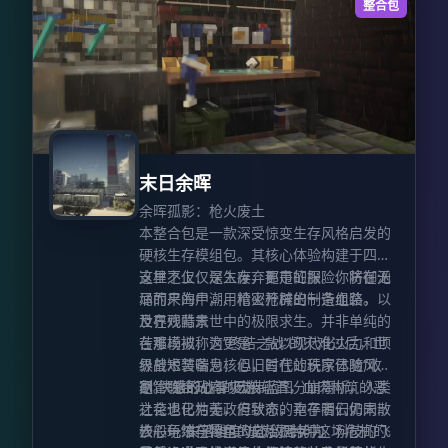
整合包
`minimapItemId:minecraft:compass`，
即可实现只有当玩家在快捷栏持有或装备
指南针时，小地图才会显示。 * 引入药水
效果机制，用于控制服务器/地图中玩家的
小地图功能权限。目前支持的效果包括：
`xaerominimap:no_minimap`（禁用地
图）、
`xaerominimap:no_entity_radar`（禁用
末日余晖
雷达）、
`xaerominimap:no_waypoints`（禁用路
余晖孤影：枪火废土
径点）、
本整合包是一款深受惊变生存风格启发的
`xaerominimap:no_cave_maps`（禁用
硬核生存模组包。其核心体验构建于四个
洞穴图）。这些效果默认为中性，但你也
支柱之上：深入废弃都市的探险、防御汹
这里不仅仅是生存，更是征服。你将在无
可以通过在 ID 后添加 `_harmful`（如
涌而来的尸潮、精密枪械的制造组装，以
尽的尸海中，用枪火开辟出一条血路。
`xaerominimap:no_entity_radar_harmful`）
及在残酷末世中的极限求生。并非单纯的
世界观背景
将其指定为有害类型。 * 已被翻译成多种
苦难模拟，这更是一款以现代化火力和顶
在那场被称为“终结之战”的灾难过后，世
语言，打破语言壁垒。 * 支持 **锁定北方
级战术装备为核心，旨在让玩家体验“收
界曾短暂喘息，但旧时代的秩序已随风而
** 选项，停止地图旋转，转而用箭头指示
割”快感的战斗爽游。
逝。联合政府的宏伟蓝图分崩离析，人类
尽管“雏形心智”已被斩首，血肉构筑的恶
角色朝向。 * 得益于 **自动洞穴模式
社会退化为无政府状态，幸存者们如同散
之花也已枯萎，但致命的孢子阴云仍未散
**，无论是地表还是地下探索均能应对自
沙般龟缩在零星的自治据点中。科技的飞
去——“失落维度”成为了封印这场危机的
核心玩法与特色 动态敌对势力