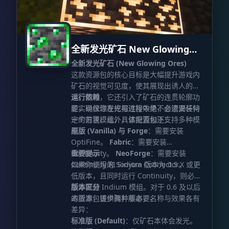
全新发光矿石 New Glowing
Ores
全新发光矿石 (New Glowing Ores)
这款资源包的核心目标是大幅提升游戏内
矿石的视觉可见度，使其展现出诱人的光
泽。同时，它还引入了矿石的连贯轮廓功
运行依赖
能，确保你在挖掘过程中绝不会遗漏任何
要实现纹理发光与连接效果，必须安装特
一个方块。此外，该资源包还支持多种模
定的前置模组，具体配置如下：
组。
原版 (Vanilla) 与 Forge
：需要安装
OptiFine。
Fabric
：需要安装
Continuity。
重要提示
NeoForge
：需要安装
Continuity 和 Sinytra Connector。
如果你使用的 Sodium 版本为 0.5.X 或更
低版本，且同时运行 Continuity，则必须
额外安装 Indium 模组。对于 0.6 及以后
版本区分
的版本，该步骤并非必要。
本资源包提供两种版本，名称与效果各有
差异：
标准版 (Default)
：仅矿石本体会发光。