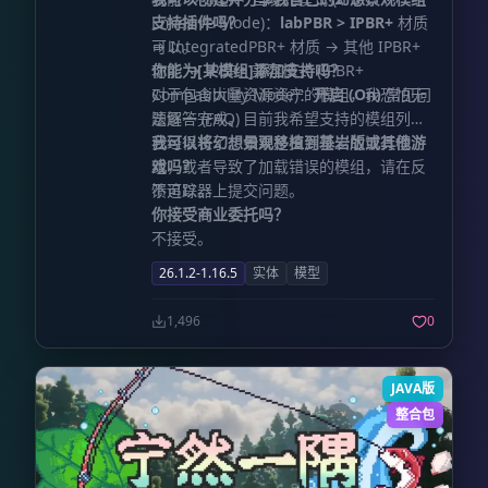
Emissive Mode)：
支持插件吗？
labPBR > IPBR+
材质
→ IntegratedPBR+ 材质 → 其他 IPBR+
可以。
功能 → IPBR+ 兼容模式 (IPBR+
你能为[某模组]添加支持吗？
Compatibility Mode)：
对于包含大量资源资产的模组，我恐怕无
开启 (On)
常见问
题解答 (FAQ)
法逐一完成。目前我希望支持的模组列表
已经很长了。如果是资源较少的流行模
我可以将幻想景观移植到基岩版或其他游
组，或者导致了加载错误的模组，请在反
戏吗？
馈追踪器上提交问题。
不可以。
你接受商业委托吗？
不接受。
26.1.2-1.16.5
实体
模型
1,496
0
JAVA版
整合包