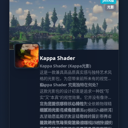
JAVA版
光影
Kappa Shader
Kappa Shader (Kappa光影)
这是一款兼具高品质真实感与独特艺术风
格的光影包，为您带来前所未有的视觉盛
宴。
Kappa Shader 究竟独特在何处？
这款光影包的设计初衷是追求一种既“写
实”又“本真”的视觉效果。它并没有像许多
其他光影包那样，枯燥地完全依赖物理精
它为您提供哪些核心特性？
确数值和公式来构建画面。相反，虽然其
细腻的光影与成像技术
Kappa Shader 引
底层依然运用了大量精密的计算，但作者
入了动态柔和阴影，让物体的投影不再生
对其进行了精细的艺术级调校。这种调校
硬。结合屏幕空间路径追踪（SSPT）技
极致的大气与天空渲染
体验程序化生成的