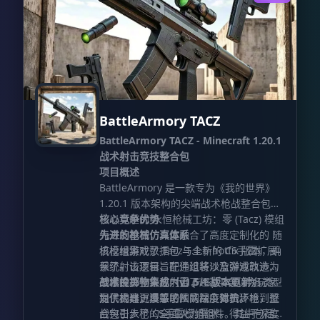
BattleArmory TACZ
BattleArmory TACZ - Minecraft 1.20.1
战术射击竞技整合包
项目概述
BattleArmory 是一款专为《我的世界》
1.20.1 版本架构的尖端战术枪战整合包。
它以卓越的 永恒枪械工坊：零 (Tacz) 模组
核心竞争优势
为开发基石，深度融合了高度定制化的 随
先进的枪械仿真体系
机枪械游戏数据包 与全新的 CS手雷扩展
该模组集成了 Tacz 1.1.6-hotfix 版本，确
系统。该项目旨在通过将沙盒游戏改造为
保了射击逻辑、配件组装以及弹道轨迹的
硬核的第一人称射击 (FPS) 平台，为玩家
严谨性。整合包内置了超过 300 种各类型
战术投掷物集成（v1.5.1 版本更新）
提供极具沉浸感的团队战争体验。
现代武器，覆盖了从高精度狙击步枪到近
为了构建更具策略性的深度对抗环境，整
战突击步枪的全面火力需求。得益于深度
合包引入了 CS手雷模组组件。其中包括四