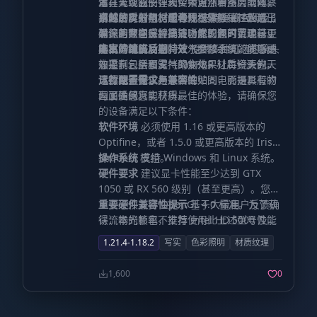
旨在重现我们在现实大自然中用肉眼观察
术，光线的反弹和传播更加自然。同时，
逼真天空盒子，天空中漂浮着多层立体云
到的真实景象，这种视觉体验往往超越了
搭载了时间抗锯齿与升级采样（TAAU），
系，层次分明。配合体积雾效果，营造出
卓越的反射与材质表现
支持屏幕空间反
单纯用数学方程描述自然现象的范畴，更
确保画面在保持高清晰度的同时，边缘更
深邃的空间感。此外，光影包内置了基于
射，若开启反射捕捉功能，还可实现可选
具生动的临场感。
加平滑细腻。
随机的单日及日间天气参数系统，能够动
的离屏环境反射，让水面和金属的质感更
丰富的镜头后期特效
提供多种可选的镜头
态控制云层和雾气的变化，让每一天的天
加逼真。全面支持 labPBR 材质资源包，
效果，包括景深（聚焦效果）、镜头光晕
气都独一无二。
让纹理不仅仅是平面的贴图，而是具有物
以及晕影等，为您带来如同电影摄影般的
运行配置需求与兼容性
理属性的真实材质。
画面质感。
为了确保您能获得最佳的体验，请确保您
的设备满足以下条件：
软件环境
必须使用 1.16 或更高版本的
Optifine，或者 1.5.0 或更高版本的 Iris
Shaders 模组。
操作系统
支持 Windows 和 Linux 系统。
硬件要求
建议显卡性能至少达到 GTX
1050 或 RX 560 级别（甚至更高）。您的
显卡必须支持 OpenGL 4.0 标准。为了获
重要硬件兼容性提示
基于大量用户反馈确
得流畅的帧率，推荐使用比上述型号性能
认：本光影包不支持 Intel HD 5000 及更
更强的显卡。
旧型号的集成显卡，请务必注意。
1.21.4-1.18.2
写实
色彩照明
材质纹理
1,600
0