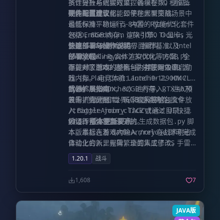
抗性提升与迟缓效果，确保在 10 秒准备
多计分板系统实时监控各项参数。通过对
期内每位玩家都能公平地部署策略。
性能的高度优化，即使在大型交战场景中
硬件配置建议
也能保持平稳运行。内置的 性能优化套件
最低标准：Intel i5-8400 / Ryzen 5
包括 Embeddium 渲染引擎、Oculus 光
2600，8GB 内存，GTX 1050 Ti 显卡，需
影接口、ModernUI 界面重构、以及
分配 4-6GB 游戏内存。 推荐基准：Intel
快速部署与操作说明
Entity Culling 实体渲染优化等方案，全
i7-10700K / Ryzen 7 3700X，16GB 内
部署流程
面提升了游戏的帧率与内存管理效率。
存，RTX 3060 显卡，需分配 8-10GB 游
下载对应版本的整合包，并使用主流启动
戏内存。 电竞体验：Intel i9-12900K /
器（如 Plain Craft Launcher 2、HMCL
Ryzen 9 5900X，32GB 内存，RTX 4070
或 Prism Launcher）进行导入。 进入预
武器扩展指南
显卡，需分配 12-16GB 游戏内存。
设的 枪战地图 世界。 输入控制台指令
若需扩充武器库，玩家仅需将枪包文件放
入
或通过 UI 快捷
目录，随
/trigger join_click
BattleArmory TACZ\tacz
按钮即可快速加入对抗。
后运行整合包目录下的
v1.5.1 版本更新要点
脚
生成数据包.py
本，最后在游戏内输入
本版本标志着 BattleArmory 在战术射击
即可完成
/reload
自动化合入，无需繁琐的人工修改。
体验上的新里程碑，全面集成了 CS 手雷
投掷物系统，优化了战场公平性准备机
1.20.1
战斗
制，简化了枪包扩展的执行流程，并针对
性能损耗进行了深度代码审计，确保在该
1,608
7
版本下玩家能够获得最流畅的战斗反馈。
JAVA版