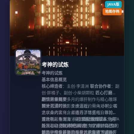
JAVA版
地图存档
考神的试炼
考神的试炼
基本信息概览
核心缔造者
：主创·李清洲
联合协作者
：副
创·胖橘子、副创·小柴胡颗粒
匠心打磨周
期
剧情背景概要
：历经两个多月的爆肝制作与精心雕琢
预计沉浸时长
期末考试的阴影步步逼近，一向对学业嗤
：主线流程约需 4 小时；若
追求全内容（含主线与详尽支线）体验，
之以鼻的主角，却遭遇了情感与自尊的双
预计耗时 6 至 8 小时
重危机。在浏览“抖阳”短视频时，主角意
这对于主角而言，无疑是一记重击！为了
适配游戏版本
：JAVA
版 1.21.1
外发现自己倾慕已久的那个女孩，竟然频
挽回心动女生的关注，更为了重塑自己在
核心特色阐述
：本作拥有深度的
剧情架构，并通过小说式的叙述方式展开
繁为一个专注于分享学习干货的“学霸”点
她心中积极正面的形象，主角痛下决心：
然而，传统的努力似乎远水解不了近渴，