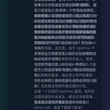
极有可能是模组或资源包冲突导致的。 首
如果另一个资源包仅修改
纹理 (贴图)
，通
先，尝试仅启用 EMF、ETF 和本资源包，
常可以共存。 如果另一个资源包也修改了
排除干扰。 如果问题依旧，尝试重置 EMF
实体模型
部分模组确实存在兼容性问题。我的
，则会发生冲突（覆盖掉本资源
的配置文件。 如果问题解决，再逐个排查
包的动画和模型）。 如果在必须同时使用
Discord 服务器上维护着一份已知冲突模
是哪个模组导致的冲突。
的情况下遇到问题，请检查是否有社区制
组的列表，并设有专门的帮助频道用于反
你能添加玩家动画吗？
第三方客户端
：
某些第三方启动器自带的优化功能也可能
作的兼容补丁，通常可以在 CurseForge
馈和解决模组冲突。如果你发现了新的冲
我已经开始为灵动生物开发
玩家动画扩展
导致此问题。 灵动生物兼容“某某其他资
或 Modrinth 上搜索到。 灵动生物兼容
突，欢迎反馈。
包 (Player Add-on)
。目前该扩展包还在
源包”吗？
“某某模组”吗？
开发中，作为福利提供给 Ko-fi 的 Golem
为什么“这个生物”还没有动画？你能加一
级别支持者。请注意，由于 OptiFine 不
下吗？
支持自定义玩家模型，该扩展包
并非所有生物都已完成制作。新的生物动
必须
配合
EMF & ETF 使用。
画会随着大型版本更新逐步加入。我按照
自己的节奏工作，并在每一帧中投入大量
你能制作基岩版 (Bedrock) 移植吗？
精力，因此请理解并避免频繁请求特定动
这不仅仅是简单的“移植”。要因应基岩版
画。
的机制制作版本，我必须从零开始重新制
作所有内容，最终成品也会完全不同。因
为什么有些生物呈现紫色/黑色的丢失材质
此，目前我没有制作基岩版的计划。
块？
这是一个已知的 OptiFine 漏洞，有时在
加载资源包时会发生。解决方法很简单：
完全退出游戏并重新启动
游戏提示该资源包适用于不同版本的
即可修复。
Minecraft，我该下载哪个版本？