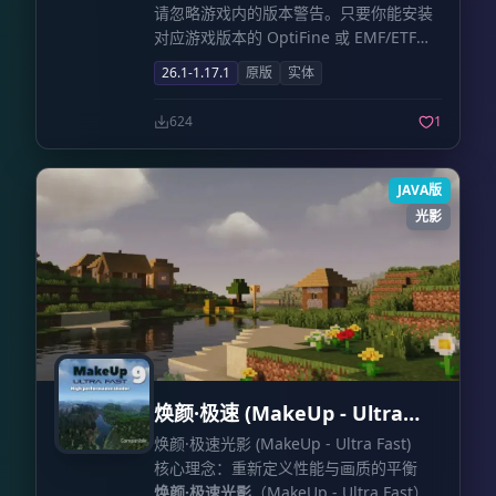
请忽略游戏内的版本警告。只要你能安装
对应游戏版本的 OptiFine 或 EMF/ETF，
本资源包的任意版本在大多数被标记支持
26.1-1.17.1
原版
实体
的游戏版本（如 CurseForge/Modrinth
页面所示）中都能正常工作。
624
1
JAVA版
光影
焕颜·极速 (MakeUp - Ultra
Fast)
焕颜·极速光影 (MakeUp - Ultra Fast)
核心理念：重新定义性能与画质的平衡
焕颜·极速光影
（MakeUp - Ultra Fast）