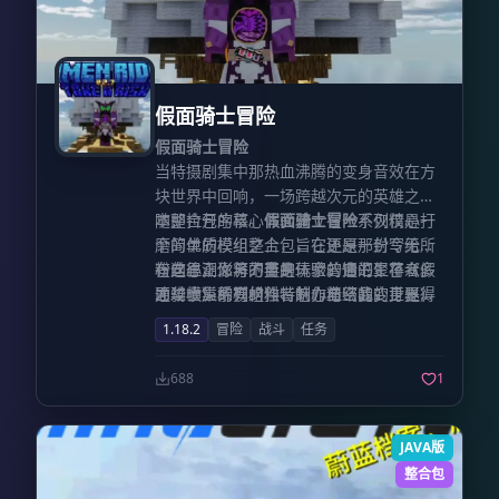
假面骑士冒险
假面骑士冒险
当特摄剧集中那热血沸腾的变身音效在方
块世界中回响，一场跨越次元的英雄之旅
随即拉开序幕。
本整合包的核心体验建立在一系列精心打
假面骑士冒险
不仅仅是一
个简单的模组整合包，它更是一封写给所
磨的优质模组之上，旨在还原那份令无数
有向往正义与力量的玩家的情书，将《假
粉丝心潮澎湃的变身体验。它汇聚了众多
在这里，你将不再是一个普通的生存者。
面骑士》系列的独特魅力与《我的世界》
才华横溢的模组作者的心血结晶，正是得
通过收集稀有材料、制作精密的变身驱动
的自由探索完美融合。
益于
器，你将获得驾驭骑士装甲的非凡力量。
魔术黑猫gimagi、寰青酌、是艾雅酱
1.18.2
冒险
战斗
任务
哟、-Y梦Y、奇葩的小毛、m仔b、
这些由上述作者潜心制作的模组内容，极
Aistray、Super嵩颂诵_子芊、澪琦、退
大地丰富了游戏的玩法层次，无论是平成
688
1
堂鼓手千云亦
时代的经典形态，还是令和时代的全新设
等创作者的卓越贡献，这个
充满骑士腰带、专属武装与怪人对决的宏
计，都将为你带来前所未有的沉浸式特摄
大世界才得以成真。
生存体验。准备好你的变身动作了吗？属
JAVA版
于你的假面骑士传奇，此刻正式开演。
整合包