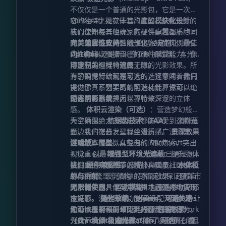
不仅仅是一个普通的光影包，它是一次对
Minecraft 视觉体验的重塑。这款光影的
它的独特之处在于其高度的
模块化设计
。
核心使命极其明确：在提供卓越画质的同
我们深知每一位玩家的硬件配置都不尽相
时，追求极致的性能优化，从而实现最佳
同，因此这款光影赋予了你“定制化”的权
完美兼容性支持：
无论是经典的
的性价比。
力。你可以根据自己的硬件承受能力，像
Optifine
还是新兴的
Iris
加载器，本光影
搭建积木一样构建属于你的光影效果。所
均能完美运行，流畅无阻。
可定制的视觉特效库
有的视觉特效都是可选的，这意味着你只
为了确保留给玩家最大的选择空间，我们
需为你真正想要的功能消耗计算资源，绝
提供了一系列丰富的可选功能。你可以根
无任何隐形负担。
据需求开启或关闭以下特效：
动态阴影系统
：为世界带来深邃的立体
感。
体积云渲染（可选）
：营造梦幻般的
天空氛围。
为了确保绝大多数玩家都能享受到这款光
抗锯齿技术（TAA）
：消除画
面边缘的锯齿，呈现丝滑质感。
影，我们在开发过程中进行了广泛的兼容
景深效果
（DoF）
性测试：
游戏版本覆盖
：模拟真实相机的聚焦感，突出
：从经典的 Minecraft
视觉重心。
1.12.+ 到最新的 1.21.x 版本均已通过测
增强型环境光遮蔽
：提升物体
接触面的阴影细节，增加真实度。
试。
我们秉持开放共享的精神，赋予社区极大
硬件兼容性
：支持 Nvidia、Intel 和
水体反
射与折射
AMD 主流显卡架构（尽管无法保证覆盖市
的自由度：
：波光粼粼的水面效果，还原自
然水体质感。
面上每一款具体型号，但主流硬件均表现
无限制使用
：你可以自由地在游戏中使用
运动模糊
：为高速移动增添
速度感。
良好）。
本光影，没有任何功能限制。
泛光效果（Bloom，可选）
操作系统
：完美适配 Windows
开源共建
：让
：
光源散发柔和的晕染光辉。
你可以基于 GitHub 上的源代码进行 Fork
千篇一律的画面难免让人感到视觉疲劳。
和 Linux 环境。 开源与授权许可
色差效果
（Chromatic Aberration，可选）
分支开发。
为此，
焕颜·极速光影
自由修改
：你可以出于任何目
内置了多种精心调校
：模