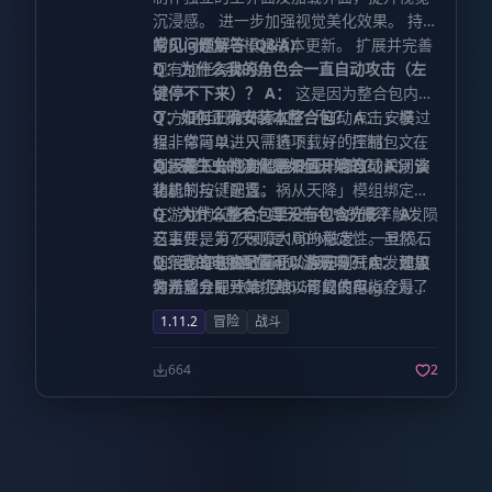
沉浸感。 进一步加强视觉美化效果。 持续
的Bug修复与模组版本更新。 扩展并完善
常见问题解答 (Q&A)
现有的任务体系。
Q：为什么我的角色会一直自动攻击（左
键停不下来）？
A：
这是因为整合包内为
了方便挂机修炼添加了「自动点击」模
Q：如何正确安装本整合包？
A：
安装过
组。你可以进入「选项」→「控制」，在
程非常简单，只需将下载好的压缩包文件
列表最下方找到相关设置，修改或关闭该
直接拖入你的启动器界面即可自动识别安
Q：寄生虫的演化是如何开始的？
A：
演
功能的按键配置。
装。
化机制与「逃逸：祸从天降」模组绑定。
在游戏的前6天，每天有40%的概率触发陨
Q：为什么整合包里没有包含光影？
A：
石事件；第7天则是100%触发。一旦陨石
这主要是为了保障大局的稳定性。虽然我
坠落，寄生虫的演化阶段即刻开启。如果
们很想呈现极致画质，但在测试中发现加
Q：我的电脑配置可以游玩吗？
A：
建议
你希望立即开始挑战，可以使用指令
装光影会导致某个难以修复的Bug。为了
为游戏分配 4GB 至 6GB 的内存。在最低
避免坏档和崩溃，我们忍痛移除了光影。
画质设置下，目前主流的中低配电脑均可
手动强制开
/srpmeteor event_set 2
1.11.2
冒险
战斗
启陨石事件。
当然，这也为配置较低的玩家提供了更流
流畅运行，尽情享受修仙斩虫的乐趣。
畅的体验。
664
2