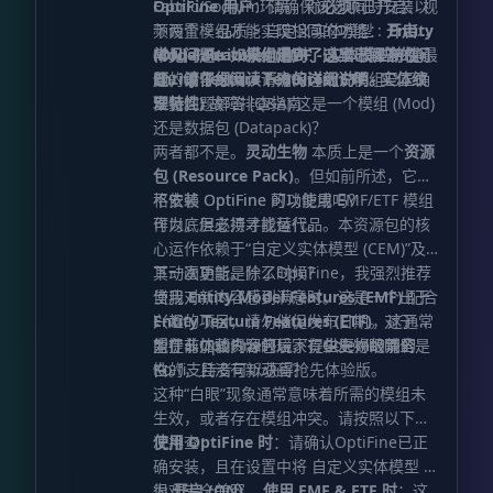
Fabric/Sodium环境，你
OptiFine 用户
：请确保该选项已开启：
必须
同时安装以
视
下两个模组才能实现相同的功能：
>
>
:
开启
Entity
频设置
品质
自定义实体模型
Model Features (EMF - 实体模型特性)
(ON)
常见问题：如果你遇到了这里已解答的问
Fabric/模组用户
：EMF 和 ETF 是最
Entity Texture Features (ETF - 实体纹
佳的兼容方案，请确保这两个模组已正确
题，请仔细阅读下方的详细说明。
理特性)
安装。
常见问题解答 (Q&A) 这是一个模组 (Mod)
故障排查指南
还是数据包 (Datapack)？
两者都不是。
灵动生物
本质上是一个
资源
包 (Resource Pack)
。但如前所述，它严
格依赖 OptiFine 的功能或 EMF/ETF 模组
不安装 OptiFine 可以使用吗？
作为底层支持才能运行。
可以，但必须寻找替代品。本资源包的核
心运作依赖于“自定义实体模型 (CEM)”及
其动画功能。除了OptiFine，我强烈推荐
下一次更新是什么时候？
使用
当我对新内容感到满意时。这是一个出于
Entity Model Features (EMF)
配合
Entity Texture Features (ETF)
兴趣的项目，请勿催促发布日期。对于希
，这通常
能在非OptiFine环境下提供更好的兼容
望提前体验内容的玩家，Golem级别的
为什么加载资源包后，有些生物眼睛全是
性。
Ko-fi支持者可以获得抢先体验版。
白的，且没有新动画？
这种“白眼”现象通常意味着所需的模组未
生效，或者存在模组冲突。请按照以下情
况排查：
使用 OptiFine 时
：请确认OptiFine已正
确安装，且在设置中将
设
自定义实体模型
为
很难完全兼容。
开启 (ON)
。
使用 EMF & ETF 时
：这