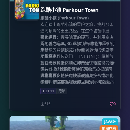
跑酷小镇 Parkour Town
跑酷小镇 (Parkour Town)
欢迎踏上跑酷小镇的冒险之旅，挑战那条
通向顶峰的重重路径。在这个城镇中展开
深入探索，搜寻隐藏的硬币，并利用商店
强化道具：
购买强力道具，以此解锁全新路线，不断
雪地靴 (Snow Boots)：赋予你在细雪上行
刷新你的登顶纪录。你能以多快的速度攀
走的能力。 打火石 (Flint and Steel)：用
上巅峰呢？
于激活下界传送门。 TNT (TNT)：将其放
功能亮点：
置在红石块上，即可炸开通往新路径的通
拥有无数种抵达顶点的路径供你测试。 全
道。 末影珍珠 (Ender Pearl)：投掷即可
图共有 20 枚硬币等待玩家收集。 内置商
瞬间转移，是一次性消耗品。 三叉戟
店机制，支持使用硬币便捷兑换各类强化
注意事项：
(Trident)：在水中投掷，助你一飞冲天，
道具。 完美兼容多人联机模式，与好友同
本组件仅适用于《我的世界》Java 版。
同样为一次性用品。 铃铛 (Bell)：潜行
台竞技。 引入排行榜系统，极大提升了游
1.21.11
跑酷
时，硬币会发出悦耳声响，助你轻松锁定
戏的可重复游玩性。
宝藏位置。
616
0
JAVA版
地图存档