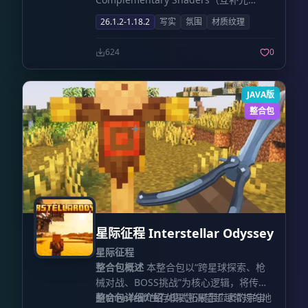
影）。特别感谢他所做出的非凡贡献，并
26.1.2-1.18.2
写实
氛围
材质纹理
允许社区在其创作基础之上进行二次开
发。
624
0
JAVA版
整合包
星际征程 Interstellar Odyssey
星际征程
整合包概述
本整合包以“跨星球探索、枪
械对战、BOSS挑战”为核心逻辑，将传统
的Minecraft生存模式拓展至广袤的宇宙
整合包详细介绍
如果您渴望超越常规的地