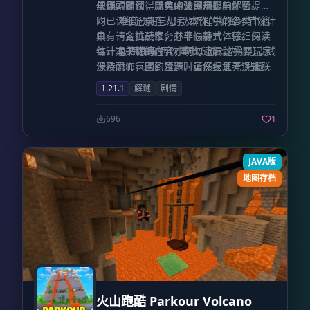
伙伴的时间，以免中途离场影响体验。
规则，是获得完美体验的前提。
与线索铺设，所有的关键规则与解密提示
均已详细记录在大厅及流程中的各类书籍
四、 难度预期与思考 本作的解密环节设计
中。请各位玩家务必平心静气，仔细阅读
具有一定挑战性，并非快餐式体验。保守
每一本书籍的内容，切勿遗漏。
估计通关时间在 4 小时以上，这需要玩家
五、 心理准备 再次重申，游戏内部分支线
保持耐心，遇到难题时请仔细思考逻辑联
涉及恐怖氛围的营造，虽然保证无“贴脸
系，享受解开谜题的成就感。
杀”，但仍建议胆小的玩家在进行支线任务
1.21.1
解谜
剧情
时酌情考虑，量力而行。
696
1
JAVA版
地图存档
火山跑酷 Parkour Volcano