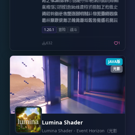
险之中。
密。
为了保证战斗的乐趣与策略性，我们对著
二轮世界
：这是一个充满挑战的高难
度维度，我们为此维度特别添加了七位史
名的“灾变”模组Boss进行了机制上的微
诗级Boss，包括沉降领主、灾厄旗帜投
调，特别是伤害限制机制。你无需担心拿
同时，鉴于本整合包中材料与装备的数值
影、繁兴使者、蚀龙兽、紫沙鬼婆、宝石
着一把数据溢出的武器却因为限伤机制只
远超原版，为了维持游戏的紧张感与挑战
恶鳞、明路巨兽以及蛇龙执战者。只有最
能打出个位数的伤害，我们确保了付出与
性，我们对所有的怪物进行了整体加强。
1.20.1
冒险
战斗
顶尖的战士才能在这里生存。 战斗平衡与
回报的对等。
这里的每一场战斗都需要你全力以赴，因
数值调整
为你的敌人同样强大。拿起你亲手锻造的
632
1
神兵，去迎接真正的挑战吧。
JAVA版
光影
Lumina Shader
Lumina Shader - Event Horizon（光影