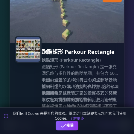
跑酷矩形 Parkour Rectangle
跑酷矩形 (Parkour Rectangle)
跑酷矩形 (Parkour Rectangle) 是一张充
满乐趣与多样性的跑酷地图，共包含 60
个精心设计的关卡。每一个关卡都巧妙地
地图内涵盖了多种别具匠心的主题场景，
被限制在 10×10 的方块区域内，这种紧凑
例如干燥的沙漠、清新的白桦林以及云端
的空间布局既考验玩家的操作技巧，又带
之上的空岛跳跃等。这些丰富多彩的环境
地图特色
来了极具挑战性的游戏体验。
不仅在视觉上令人赏心悦目，更为跑酷爱
超过 60 个独具匠心的关卡设计，每一关
好者提供了各种各样的难题挑战，确保无
都带来惊喜。 完美支持多人联机游玩，快
论是新手还是资深玩家，都能在这张地图
邀请好友一同竞技。 内置完善的排名系
等级排名时间表
我们使用 Cookie 来提升您的体验。继续访问本站即表示您同意我们使用
Cookie。
了解更多
中收获无尽的乐趣与成就感。
统，极大地提升了游戏的重复可玩性。
玩家可以根据通关时间获得以下评价：
麦块迷APP - 在这里总会找到你喜欢的MC基
下载
S 级
- 480 秒（8 分钟）
接受
岩版资源！
A 级
- 660 秒（11 分钟）