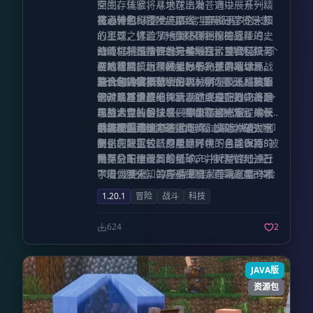
空间。玩家将从地球出发，通过一系列精
面生存体验，寻求在浩瀚苍穹中展开一场
密设计的科技发展路线，穿梭于多个未知
充满未知的冒险，那么“星际征程”将是您
核心特色
该整合包围绕“星际征程”这一核
的星球，体验从地面防御到深空远征的史
的不二之选。“跨星球探索+枪械战斗
心主题，打造了一条环环相扣的冒险进化
诗历程。该整合包完美融合了工业科技与
+BOSS挑战”的三位一体设计，构筑了一个
路线，将科技研发与星际探索紧密交织。
战斗机制是本作的灵魂所在。整合包以著
硬核冒险，为科技爱好者、探索家以及战
从地球启航、跨越星际的完整游戏世界。
游戏初期，玩家需扎根于熟悉的地球环
名的枪械模组“Timeless and Classics
斗玩家提供了一个层次分明、极具成就感
无论您钟情于精密的机械研发，还是热衷
境，通过搜集基础资源、学习航天科技知
Zero (TACZ)”作为战斗体系的基石，深度
整合包内容概览
的游戏环境。
于对外星遗迹的探索，亦或是在战场上追
识，从打造基础火箭发射平台，到完善耐
修改了其中数十种武器的合成配方，将其
90+ 高质量模组 12+ 强力的定制BOSS 6+
求战术竞技的快感，都能在这一旅程中获
辐射太空装备，每一个步骤都充满了成长
与整合包的科技发展等级高度绑定，确保
风格迥异的星球 7+ 独特的定制饰品 10+
得深度的满足。
的喜悦。当动力装置轰鸣，成功冲破大气
武力输出与探索进度同步。此外，通过定
CS2近战武器装备 200+ 精心设计的任务
系统配置建议
该整合包经过深度优化，即
层，您将正式跻身星际时代：月球表面的
制化的数据包，原版世界中的各类BOSS被
指引
便是在配置较低的电脑环境下也能保持流
荒芜之下埋藏着珍稀矿产，火星的红沙丘
重新分布于不同的星球，并针对性地进行
畅平稳的运行。
内存分配建议：最低 6GB 推荐内存分配：
中潜伏着未知的异星生物，而霜原星的冰
了能力强化，旨在确保玩家在踏足每一颗
7GB 或更高，以获得最佳帧率与加载体验
冷冻土深处，或许正沉睡着足以撼动银河
星球时，都能获得截然不同的战斗挑战体
1.20.1
冒险
战斗
科技
的强大BOSS。
验。
624
2
JAVA版
资源包