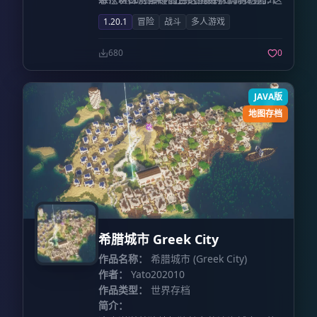
而变得华丽且惊心动魄。
若有若无的既视感与惊喜感，定能让你在
最大化地体验角色配合带来的战术乐趣，
1.20.1
冒险
战斗
多人游戏
游玩过程中会心一笑，绝不会让你失望。
我们要强烈推荐多人联机游玩。集结你的
伙伴，组建属于你们的实战社团吧。不要
680
0
犹豫，现在就出发，在这个充满无限可能
的蔚蓝档案世界里，亲手创造属于你们自
己的奇迹。
JAVA版
地图存档
希腊城市 Greek City
作品名称：
希腊城市 (Greek City)
作者：
Yato202010
作品类型：
世界存档
简介：