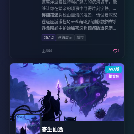
这座洋溢着独特粗犷魅力的滨海城市，能
够让你在繁杂的琐事中寻得片刻宁静。当
置身于这片枕山面海的胜景，请试着深深
详细描述：
呼吸，沉浸在Minecraft那纯粹且悠长的
在这座城市的每一个角落，都静静伫立着
游戏时光中，让每一份焦躁都随海风消
许多精心守护的秘密。它们有的近在咫
散，尽情享受这一份难得的安宁。
尺，仿佛触手可及；有的则若即若离，显
26.1.2
建筑展示
城市
得神秘而遥远。这座城市充满了待解的谜
题与惊喜，通往真相的路径完全由你来探
664
1
索与挖掘。准备好迎接挑战，将这些深藏
的奥秘一一揭开吧。
JAVA版
整合包
寄生仙途