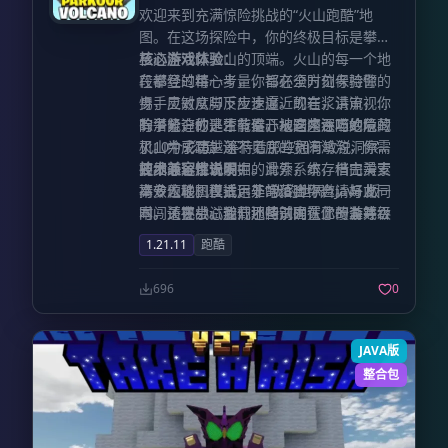
欢迎来到充满惊险挑战的“火山跑酷”地
图。在这场探险中，你的终极目标是攀登
至这座活跃火山的顶端。火山的每一个地
核心游戏体验：
段都经过精心考量，旨在全方位考验你的
在攀登的每一步，你都必须时刻保持警
身手灵敏度与反应速度。现在，请审视你
惕，应对从脚下步步逼近的岩浆洪流，唯
的潜能，你是否有信心从这座深陷绝境的
有争分夺秒，才能避开被岩浆吞噬的危
除了紧迫的逃生节奏，地图内还巧妙隐藏
火山中成功生还？
机。为了跨越深不见底的宽阔鸿沟，你需
了10个彩蛋，等待着那些拥有敏锐洞察力
要灵活运用场景中的滑索系统，借由滑索
的细心玩家去发掘。此外，本存档完美支
技术兼容性说明：
高效位移，直抵远处的落脚平台。与此同
持多人联机模式，非常适合你邀请好友一
本专题地图仅适用于“我的世界” Java 版
时，还要小心避开那些试图在此覆盖并吞
同闯关挑战。我们还特别内置了一套等级
本。请在尝试加载地图前确认你的游戏客
噬你的汹涌烈火，在绝命奔逃的过程中展
排名系统，这将大幅提升地图的重玩价
户端版本，以确保能够获得完整的游戏体
1.21.11
跑酷
现你的极限操作。
值，让你在不断打破自我记录的过程中，
验。
获得极大的竞技快感。
696
0
JAVA版
整合包