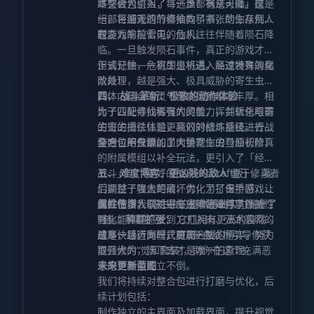
终突破为道祖，每一步都有迹可循。这是
本整合包引入了「逃逸：祸从天降」模
一部巨细无遗的修仙教科书，助你从凡人
组，将游戏的节奏推向了紧张的生存倒计
蜕变为掌控雷电的仙人。
时。
在游戏的前七天，危机往往伴随着陨石降
临。一旦触发陨石事件，真正的游戏才算
正式开始——寄生虫将进入高速发育演化
但请记住，危机即是机遇。经过特殊的魔
阶段！
改处理，越是强大、极具威胁的寄生虫，
其体内蕴含的灵气与功德就越发丰厚。相
四、 战斗革新：极致的动作体验
比于四处寻找稀有的灵兽，挥剑斩杀眼前
为了匹配修仙者强大的能力，并优化与寄
的寄生虫往往是更高效的修炼捷径。去战
生虫的搏杀体验，我们对战斗系统进行了
斗吧，用虫群的血肉铸就你的登仙长阶！
全方位的升级。
整合包不仅添加了大量寄生虫与原初修真
的附属模组以补全玩法，更引入了「经典
战斗」与「更好的战斗-RLCraft版」。我
五、 难度博弈：更凶残的敌人
鉴于修真者
们调整了攻击距离，优化了打击手感，让
后期过于强大的破坏力，为了保持游戏的
你并在多人联机中与兄弟姐妹并肩作战
挑战性，我们对寄生虫阵营进行了针对性
属性倍增：
寄生虫的整体基础实力提升了
时，能真切感受到刀刀入肉、法术轰鸣的
强化：
1倍。
种群扩张：
它们拥有更高的自然生
战斗快感。同时，FTB任务线将引导你获
成率，且行为模式更加凶残。
这是一场道高一尺魔高一丈的博弈，努力
取强大的“觉知套装”，助你在这个充满恶
提升修为，活下去才是唯一的真理。
意的世界中屹立不倒。
未来更新蓝图
我们将持续对整合包进行打磨与优化，后
续计划包括：
制作独立的主界面及加载界面，提升视觉