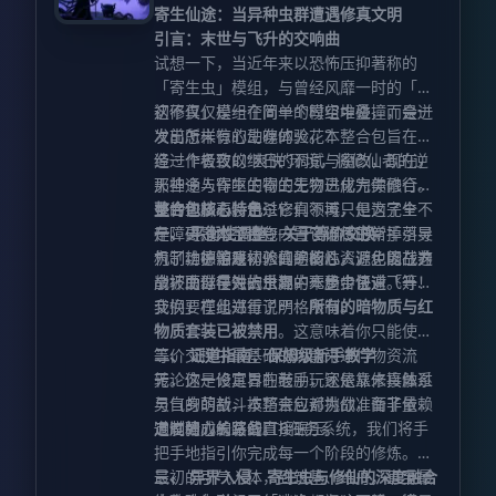
寄生仙途：当异种虫群遭遇修真文明
引言：末世与飞升的交响曲
试想一下，当近年来以恐怖压抑著称的
「寄生虫」模组，与曾经风靡一时的「原
初修真」模组在同一个时空中碰撞，会迸
这不仅仅是一个简单的模组堆叠，而是一
发出怎样惊心动魄的火花？
次前所未有的生存体验。本整合包旨在打
造一个极致的“爽快”环境，将修仙者的逆
经过作者夜以继日的调试与魔改，现在，
天神通与寄生生物的无穷进化完美融合。
那些令人作呕的寄生生物已成为你修行路
或许你从未涉足过修真领域，但这完全不
上的垫脚石。击杀它们不再只是为了生
整合包核心特色
是障碍。本整合包内置了详尽的新手引导
存，更是为了掠夺——它们将正常掉落灵
一、 平衡性调整：关于等价交换
机制，哪怕是初入仙途的凡人，也能在这
气、功德等原初修真的核心资源。以战养
为了维护游戏体验的平衡性，避免因战力
个被虫群侵蚀的世界中一步步证道。
战，助你在对抗虫潮的死局中快速飞升！
崩坏而过早失去乐趣，本整合包对「等价
交换」模组进行了严格限制。
我们要在此郑重说明：
所有的暗物质与红
物质套装已被禁用
。这意味着你只能使用
等价交换中最基础的功能来进行物资流
二、 证道指南：保姆级新手教学
转。这一设定旨在鼓励玩家依靠修真体系
无论你是修真界的老手，还是从未接触过
与自身的战斗技巧来应对挑战，而非依赖
灵气的萌新，本整合包都为你准备了量身
过度强力的装备直接碾压。
定制的成长路线。
通过精心编写的FTB任务系统，我们将手
把手地指引你完成每一个阶段的修炼。从
最初的引气入体，到筑基、结丹，直至最
三、 异界入侵：寄生虫与修仙的深度融合