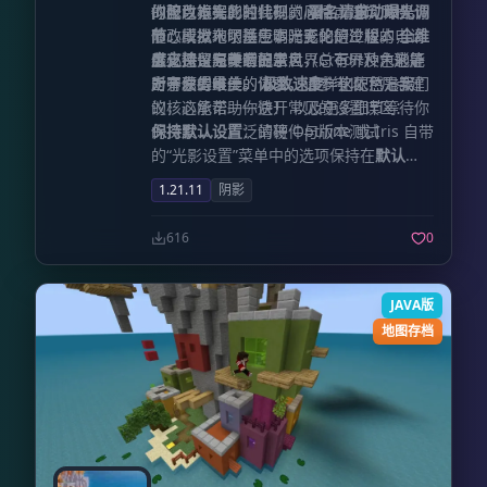
拟胶片镜头的独特视觉风格。
的修改本光影的代码。
的配色方案。
你可以根据此时此刻的心情或建筑风格，
署名请求
自动曝光调
：如果你
节
修改或发布了基于本光影的衍生版本，请
随心所欲地切换色调。无论是冷峻的电影
：模拟人眼适应明暗变化的过程。
全维
度支持
务必保留原作者的署名（Credit），这是
感，还是温暖的日常风，总有一种色彩能
优化建议与专家提示
：完美适配主世界、下界及末地等
所有原生维度。
击中你的审美。
为了获得最佳的体验，请参考以下几点建
极致速度
对开发者唯一的请求。 多样化配色方案
：这依然是我们
的核心承诺——快！ 以及更多细节等待你
议，这能帮助你避开常见的设置误区：
保持默认设置
的探索...... 广泛的硬件与版本测试
：请将 Optifine 或 Iris 自带
的“光影设置”菜单中的选项保持在
默认
值
。随意更改外部设置可能会导致光影内
1.21.11
阴影
部逻辑冲突，进而降低画质表现。请务必
只在光影包内部的选项表中进行自定义调
616
0
节。
性能取舍技巧
：“动态阴影”和“景深效
果”是极其消耗显卡资源的特效。如果你的
设备性能有限，或者你需要极其流畅的帧
JAVA版
率（FPS）进行 PVP 战斗，完全可以关闭
地图存档
这两项功能。即便去除它们，
焕颜·极速光
影
依然能凭借其优秀的色彩和基础渲染，
呈现出非常出色的画面效果。