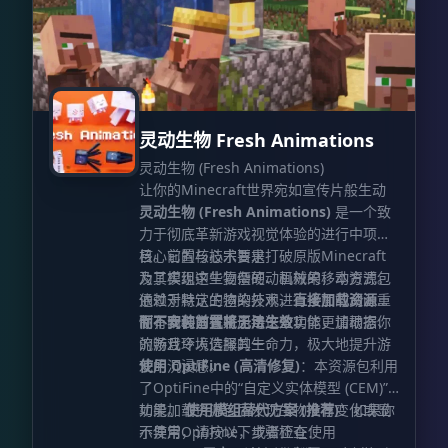
灵动生物 Fresh Animations
灵动生物 (Fresh Animations)
让你的Minecraft世界宛如宣传片般生动
灵动生物 (Fresh Animations)
是一个致
力于彻底革新游戏视觉体验的进行中项
目。它的核心宗旨是打破原版Minecraft
核心前置与技术要求
及其模组中生物僵硬、机械的移动方式。
为了实现这些复杂的动画效果，本资源包
通过对默认生物的外观进行全面的动画重
依赖于特定的渲染技术，
直接加载资源包
制，我们旨在赋予每一个实体更加动态、
而不安装前置将无法生效！
你有两种方式来启用这些功能，请根据你
流畅且令人信服的生命力，极大地提升游
的游戏环境选择其一：
戏的沉浸感。
使用 OptiFine (高清修复)
：本资源包利用
了OptiFine中的“自定义实体模型 (CEM)”
功能。
如果加载资源包后发现生物没有变化或显
使用模组替代方案 (推荐)
：如果你
不使用OptiFine，或者正在使用
示异常，请按以下步骤检查：