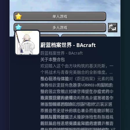
蔚蓝档案世界 - BAcraft
蔚蓝档案世界 - BAcraft
关于本整合包
欢迎踏入这个由方块构筑的基沃托斯，一
个将战术与青春完美融合的全新维度。本
整合包不仅仅是对《蔚蓝档案》元素的简
核心玩法与体验
单移植，更是一次基于Minecraft底层逻
作为一款主打角色扮演（RPG）的冒险向
辑的深度致敬。如果你渴望在沙盒世界中
整合包，它彻底打破了传统生存模式的桎
重温那份特有的悸动与热血，这里将是你
梏。在这里，史蒂夫的平凡身躯将被各个
致资深玩家的承诺
书写新篇章的起点。
学园“学生们”的超凡力量所取代。玩家将
对于那些熟悉原作的资深“老师”而言，这
不再是手无寸铁的求生者，而是能够驾驭
款整合包更是一份精心准备的礼物。制作
独特技能、运用战术掩护进行生存与战斗
团队在其中复刻了大量原作独有的游戏机
联机与冒险建议
的精英。在这个充满未知的方块世界里，
制，从枪械手感到技能释放的逻辑，都力
虽然独自一人的英雄主义固然浪漫，但要
每一次探险都将因为这些特殊机制的加入
求在MC的框架内还原出最纯正的味道。这
想从容应对接踵而至的挑战，同时也为了