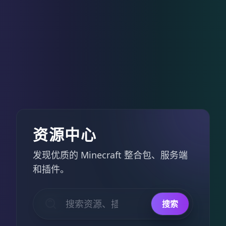
地图存
档下载
这不仅是
一张充满
挑战的大
型 CTM 生
存地图，
更是一次
对玩家容
资源中心
错率更为
友好的冒
发现优质的 Minecraft 整合包、服务端
险之旅。
和插件。
查
看
搜索
详
情