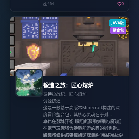
流畅运行。
664
0
JAVA版
整合包
锻造之旅：匠心熔炉
泰特拉战纪：匠心熔炉
资源综述
这是一款基于高版本Minecraft构建的深
度冒险整合包，其核心灵魂在于对
Tetra（泰特拉）模组的极致挖掘与魔改。
本作在数值平衡上经过了精心调校，我们
在这里，你将体验到前所未有的锻造系
在赋予玩家强大锻造能力的同时，也对应
统：不仅引入了独特的Tetra护甲体系，更
增强了怪物的强度，彻底告别了后期枯燥
匠魂核心：泰特拉的深度重构