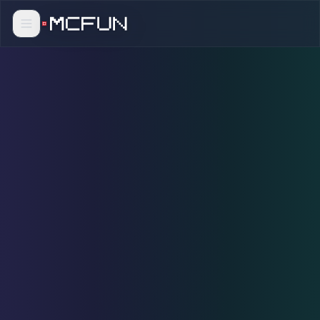
卡多兰
幻境2