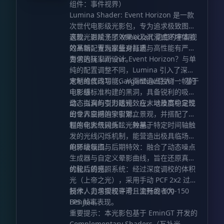
组件：事件视界）
Lumina Shader: Event Horizon 是一款
次世代电影级光影包，专为追求极致图形
表现、进阶光照效果以及沉浸式环境体验
这款光影赋予了 Minecraft 彻底的宇宙视
的高端配置玩家量身打造。
效革新，专为那些对画质与高性能有严苛
要求的玩家而设计。
为何选择 Lumina: Event Horizon？与单
纯的配置调整不同，Lumina 引入了深度
定制的代码功能，从而塑造出独树一帜的
末地维度改写（Gargantua/巨人）：基于
电影感：
电影级标准构建的黑洞，具备锐利的吸积
盘、拟真的引力透镜效应，以及高稳定性
动态白洞与变形眩光：在末地维度中呈现
的世界空间渲染引擎。
出令人震撼的宇宙对立景观，并搭配了特
制的电影级镜头眩光效果。
程序化大气闪烁：一种基于特定时间轴触
发的光线闪烁机制，能营造出极具临场感
的环境氛围。
电影级噪点与后期特效：融合了动态噪点
生成器与自定义晕影曲线，旨在还原真实
的胶片质感。
优化后的光照系统：经过深度调校的体积
光（上帝之光），采用手动 PCF 2x2 过滤
技术，力求实现平滑且流畅的 100-150
制作人员与授权许可：主开发者为
FPS 帧率表现。
Benjiaa。
重要提示：本光影包基于 EminGT 开发的
Complementary Shaders（互补光