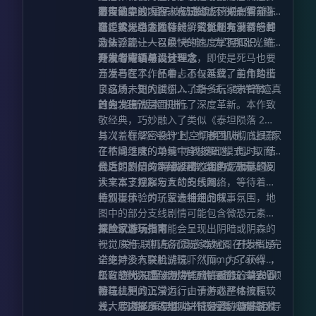
丰富的支线内容。在玩法上，彻底摒弃陈
赞互动。
必须依靠这次期末考试的成绩来一雪前
而传说中的“量子波动速读”不仅操作门槛
旧模式，引入独特的解密机制与创新的互
耻，实现华丽逆袭。
高，效果也令人存疑。究竟还有没有一种
在走投无路之际，一个荒诞却充满诱惑的
动体验。
方法，能让人以最快的速度掌握知识，在
念头浮现——召唤“考神”。为了那张光鲜
期末考中斩获高分？
亮丽的成绩单，这一次，即使是死马也要
开发者寄语与设计理念
当活马医了。怀着忐忑与希冀，主角踏上
开发者在本作品中，不仅延续了前作的精
了这场未知的试炼……试一试，或许奇迹真
良品质，更大胆引入了诸多玩家未曾体验
的会发生？
过的“船新版本”机制。
首先，玩法层面进行了深度革新。本作致
敬经典，巧妙融入了类似《泰坦陨落 2》
与《羞辱 2》中的“时空切换”机制，让玩家
其次，在解密设计上，作者团队彻底摒弃
在不同维度的场景中穿梭解谜。同时，结
了枯燥乏味的单纯“寻找按钮”模式。取而
合近期热门的“寻找异常”类游戏元素，极
代之的，是与剧情紧密咬合的逻辑谜题。
最后，剧情文本经过精心润色，大量的阅
大丰富了观察与互动的乐趣。
读文本支撑起宏大的支线网络，等待着注
重叙事体验的玩家去细细品味。
特别提示：为了营造特定的叙事氛围，地
图中的部分支线剧情可能包含微恐元素；
某些试炼场景可能会呈现出阴暗或阴森的
探险家游玩指南
视觉风格。但请各位玩家放心，开发者承
一、 关于联机与沉浸感 本地图在技术上完
诺绝对没有突脸式惊吓（Jump Scare），
全支持多人联机游玩。然而，为了获得最
所有恐怖氛围仅为烘托剧情服务，请安心
极致的代入感与剧情体验，孤独的单人冒
二、 游戏设置准则 为了确保游玩过程的顺
游玩。
险往往更具沉浸力。由于游戏整体流程较
畅与机制的正常运行，请务必严格按照游
长，若选择多人组队，请务必协调好各位
戏大厅内展示的规则进行设置。尊重游戏
三、 阅读的重要性 本作极为重视剧情引导