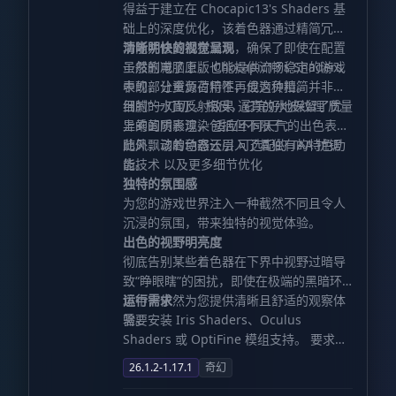
得益于建立在 Chocapic13's Shaders 基
础上的深度优化，该着色器通过精简冗余
功能并修复潜在漏洞，确保了即使在配置
清晰明快的视觉呈现
一般的电脑上，也能提供流畅稳定的游戏
虽然删减了原版 Chocapic13's Shaders
表现，让资源占用不再成为负担。
中的部分重负荷特性，但这种精简并非盲
目的“一刀切”。相反，它完好地保留了优
细腻的水面反射效果 逼真的水波纹理 质量
异的画质表现，包括但不限于：
上乘的阴影渲染 适应不同天气的出色表现
随风飘动的动态云层 可选配的 TAA 抗锯
此外，该着色器还引入了其独有的特色功
齿技术 以及更多细节优化
能。
独特的氛围感
为您的游戏世界注入一种截然不同且令人
沉浸的氛围，带来独特的视觉体验。
出色的视野明亮度
彻底告别某些着色器在下界中视野过暗导
致“睁眼瞎”的困扰，即使在极端的黑暗环
境中，依然为您提供清晰且舒适的观察体
运行需求
验。
需要安装 Iris Shaders、Oculus
Shaders 或 OptiFine 模组支持。 要求系
统支持 OpenGL 1.2 或更高版本。 适用于
26.1.2-1.17.1
奇幻
普通 GPU，即使配置在平均水平以下也能