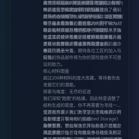
涵盖了超过200种具有特殊效果的定制材
的“秒杀”体验。为了丰富冒险旅程，世界
本作并非简单的模组堆砌，而是以Tetra为
料，以及8种以上的专属饰品。
中的建筑生成密度得到了显著提升，战利
地基进行了深度定制。我们魔改出了全新
品箱内也填充了大量新奇物品，旨在奖励
的Tetra护甲系统，并设计了8款以上的特
对于初次接触Tetra的新手玩家，我们也做
每一位勇敢探索的冒险家。
殊饰品。最为核心的是那200多种Tetra材
好了周全的准备。整合包内内置了极为详
料，每一项材料我们都尽力为其赋予了独
尽的机制介绍与教学引导，即使你从未体
装备与材质展示 泰特拉护甲预览
一无二的特殊效果，让材料的选择不再只
验过该模组，也能伴随着游戏的进程，迅
在这里，护甲不再是死板的防御数值，而
是数值的堆砌，而是策略的博奕。
速从一名打铁学徒成长为锻造宗师。本作
是可以随着你的需求进行深度定制的战
内容已趋于完善，期待各位工匠的加入与
甲。
泰特拉饰品一览
反馈。
特殊的饰品部件将为你的冒险提供不可思
议的助力。
核心材料图鉴
超过200种材料的庞大库藏，等待着你去
发掘它们的潜能。
探索与维度：无尽的征途
我们深知“跑图”的枯燥，因此特意调整了
结构生成的密度，你不再需要为寻找一个
遗迹而奔波半天。为了提升游戏体验，开
世界观方面，我们新增了三个风格迥异的
局即赠送背包与RS（Refined Storage）
全新维度，等待你的征服：
存储系统，彻底解决了背包杂乱、频繁整
染梦世界
：梦幻与危机并存的奇异之地。
理箱子的烦恼，让你能全身心地投入到冒
风之旅途
：在苍穹与微风中寻找失落的秘