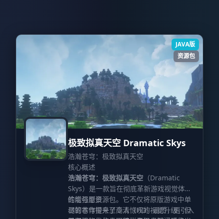
JAVA版
资源包
极致拟真天空 Dramatic Skys
浩瀚苍穹：极致拟真天空
核心概述
浩瀚苍穹：极致拟真天空
（Dramatic
Skys）是一款旨在彻底革新游戏视觉体验
的增强型资源包。它不仅将原版游戏中单
性能与愿景
调的苍穹提升至高清（HD）画质，更引入
尽管本作带来了令人惊叹的视觉升级，但