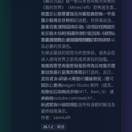
《幽灵沉船》是一款以末世风格为背景的
《我的世界》（Minecraft）恐怖逃生类
地图。玩家将被困在一艘阴森恐怖、早已
在这里，你需要深入探索船体的每一个角
废弃的海上巨轮中。
落，解开环环相扣的谜题，并拼凑出当年
乘客们失踪背后的真相。请务必在海底深
基本信息 游戏版本：26.1.2 预计游玩时
处那股未知的黑暗将你吞噬之前，拼尽全
长：约 1 小时 玩家人数：支持单人或多人
力找到出路，逃离这片死寂。
下载的文件包中已同时包含了存档本体以
联机 资源包：必须安装 重要事项说明
及必要的资源包。
为保证最佳的视觉与听觉体验，请务必在
进入游戏世界之前完成资源包的加载。该
地图内置了大量定制化的声效、材质、模
本地图中使用的所有音乐均为版权免费的
型以及烘托氛围的特效。
原创作品，是专为本项目打造的，且已通
过针对 YouTube 平台的播放测试，您可
支持语言 英语（美国） 简体中文（中
以放心使用。
国）：由 Amagari Studio 制作（成员：
XDon_、Zuiter、Cat417、Rain_G） 通
完整流程攻略请参考：
关指南
www.youtube.com/watch?
v=yDCSMWvD1GQ
剧透警告：该视频包含所有谜题的解法及
最终结局演示。
作者：zannLeft
26.1.2
解谜