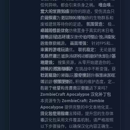
任何异响，都会引来杀身之祸。
嗜血嗅
觉：
宏大的世界生成
它们能嗅探到你的踪迹，受伤流血只
会让你成为更显眼的猎物。
广阔探索：
超过100种独特的生物群系和
废墟建筑等待你的足迹。
氛围营造：
极致
的沉浸感，让你仿佛置身于真实的末日电
卓越的性能优化
影中。
流畅运行：
动态环境：
经过深度优化的整合包，确保
一个会呼吸、充满变化
的生存空间。
游戏体验顺滑。
画面增强：
针对FPS和渲
染进行了专门调优。
丰富的游戏玩法
联机稳定：
无论是服
务器搭建还是多人联机，都能保持出色的
无尽尸潮：
面对永不停歇的丧尸大军。
基
稳定性。
地建设：
搜集资源，从零开始建造你的庇
护所。
持续的开发与维护
成长体系：
在挑战中不断变强，获
取更精良的装备。
社区驱动：
听取玩家反馈，持续改进游戏
掠夺搜刮：
探索未知区
域，掠夺生存物资。
体验。
频繁更新：
积极的维护态度，定期
的补丁修复与月度内容更新。
在这个绝望的世界里，你能活下来吗？
ZombieCraft Apocalypse 汉化补丁包
本资源专为
ZombieCraft: Zombie
Apocalypse
提供完整的中文本地化支
持，旨在消除语言障碍，提升您的生存体
汉化包使用指南
验。
本汉化包采用文件覆盖机制，请严格按照
以下步骤操作，以确保汉化内容正确生