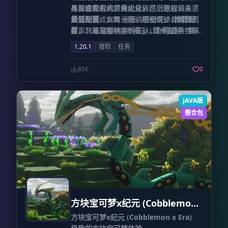
具深度的宏大世界。
与钢铁交织的工业纪元。这一旅程涵盖了
头，这里的地层由火成岩、沉积岩和变质
尽管内容宏大，但优化依然出色。
资源勘探、金属冶炼、精细农业、畜牧驯
岩交织而成，每一层岩石都讲述着地质的
最低配置
：3GB 运行内存分配。
推荐配
养，乃至掌握核能科技，让你在方块世界
故事，蕴藏着特定的矿脉。你需要手持探
置
：5GB 运行内存分配。
显卡友好
：集成
中书写一部属于自己的文明进化史。
矿镐，像真正的地质学家一样分析矿脉走
显卡（核显）用户亦可流畅运行，无需担
1.20.1
冒险
任务
向，并在挖掘时时刻警惕物理法则带来的
心硬件门槛。
塌方风险。
硬核冶炼工艺
：矿石不再是扔
856
0
进熔炉就能变成锭的简单道具。铜、铁、
钢的诞生，需要你掌握复杂的冶炼技艺。
你需要精准把控温度，理解合金配比，通
JAVA版
过一系列繁琐而真实的工序，才能提炼出
整合包
推动时代进步的金属。 2. 此乃生存，而非
游戏
生理机能模拟
：生存不再仅关注血
条。你需要时刻监控
水分
、
饥饿度
以及精
细的
营养平衡
。单一的饮食会导致虚弱，
唯有合理的膳食搭配才能让你在恶劣环境
中保持强健的体魄。
锻造的韵律
：告别合
成台的一键合成，工具与武器的诞生需要
你在铁砧上挥洒汗水。这套独特的
锻造系
方块宝可梦x纪元 (Cobblemon
统
要求你对温度和锻打时机有极高的掌控
x Era)
方块宝可梦x纪元 (Cobblemon x Era)
力，稍有不慎，手中的材料就会变为废