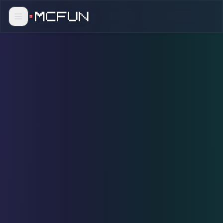
卡多兰
幻境2