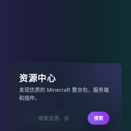
地图存
档下载
这不仅是
一张充满
挑战的大
型 CTM 生
存地图，
更是一次
对玩家容
资源中心
错率更为
友好的冒
发现优质的 Minecraft 整合包、服务端
险之旅。
和插件。
查
看
搜索
详
情