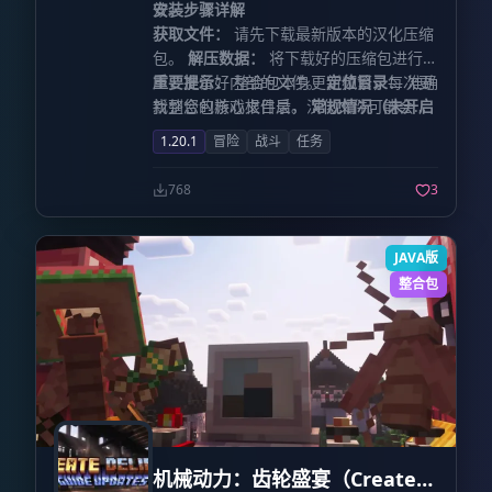
效。
安装步骤详解
获取文件：
请先下载最新版本的汉化压缩
包。
解压数据：
将下载好的压缩包进行解
压，准备好内部的文件。
重要提示：
整合包本身更新频繁，每次更
定位目录：
准确
找到您的游戏根目录。
新整合包核心文件后，汉化文件可能会被
常规情况（未开启
版本隔离）：
重置。因此，请在每次更新游戏版本后，
请直接找到
文
.minecraft
1.20.1
冒险
战斗
任务
件夹。
重新下载对应版本的汉化包并重复上述安
开启版本隔离：
请进入对应版本的
文件夹，路径通常为
装步骤，以保证最佳的游戏体验。
768
3
.minecraft/versions/您的版本名
。
执行覆盖：
将解压后获得的所有文
称/
件和文件夹复制并粘贴到上述游戏目录
JAVA版
中。当系统提示是否替换文件时，请务必
整合包
选择
覆盖
或
替换
原有文件。
重启生效：
完
成文件覆盖后，重新启动游戏客户端，即
可看到完整的中文界面。
机械动力：齿轮盛宴（Create