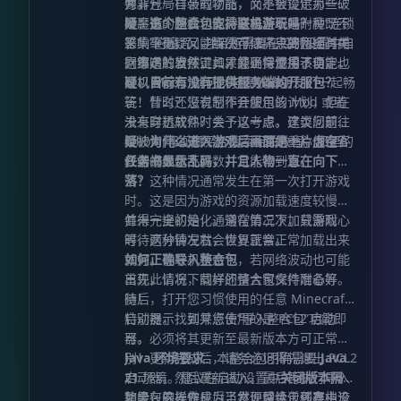
像背包一样装载物品，又不会提供那些破
为。
并非开局自带的功能，而是被设定为一种
坏平衡的超模功能。这难道不是一种既不
附魔书。因此，你需要先获取并附魔“连锁
疑：这个整合包支持联机游玩吗？
影响平衡，又能解决存储痛点的两全其美
采集”的魔咒，并且还需要在控制设置中自
答：毫无疑问，当然可以。只要您拥有内
之策吗？当然，如果您坚持觉得不便，也
行绑定触发按键，才能正常使用该功能。
网穿透的软件工具，并确保添加了自定义
可以自行添加其他背包 Mod。
联机 Mod，就可以与离线的朋友们一起畅
疑：目前有没有提供服务端的开服包？
玩！什么？您说您不会使用该 Mod 或者
答：暂时还没有制作开服包的计划，但在
没有穿透软件？关于这一点，建议您前往
未来时机成熟时会予以考虑。这类问题已
Bilibili 等视频平台搜索相关教程，那里的
经被询问过无数次了，目前的重心仍在客
疑：为什么进入游戏后画面是一片虚空？
教学视频数不胜数，定能帮到您。
户端的优化上。
任务书显示乱码，并且人物一直在向下掉
落？
答：这种情况通常发生在第一次打开游戏
时。这是因为游戏的资源加载速度较慢，
并未完全初始化。通常情况下，只需耐心
值得一提的是，通常在第二次加载游戏
等待两分钟左右，世界就会正常加载出来
时，这种情况就会恢复正常。
就好。在联机状态下，若网络波动也可能
如何正确导入整合包
出现此情况，同样还请大家保持耐心等
首先，请将下载好的整合包文件准备好。
待！
随后，打开您习惯使用的任意 Minecraft
启动器，找到并点击“导入整合包”功能即
特别提示：如果您使用的是 PCL2 启动
可。
器，必须将其更新至最新版本方可正常识
别！更新完成后，请务必记得先退出 PCL2
Java 环境要求
：本整合包明确需要
Java
启动器，然后重新进入，最后再执行导入
21
环境。建议在启动设置中
关闭版本隔离
整合包的操作！（当然，理论上任意主流
功能，这样做是为了方便后续迁移存档！
如果在导入完成后，发现整合包列表中没