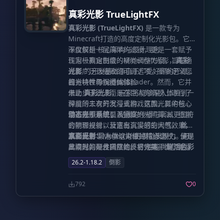
真彩光影 TrueLightFX
真彩光影 (TrueLightFX)
是一款专为
Minecraft打造的高度定制化光影包。它
不仅仅是一层简单的滤镜，更是一套赋予
深度解析 核心架构与设计理念
玩家极高自由度的视觉调整方案，旨在通
作为一款定制级的Minecraft光影，
真彩
过其广泛且细致的可调选项，重新定义您
光影
的开发基础源自于广受好评的开源项
的方块世界视觉体验。
目——Prismarine Shader。然而，它并
视觉特性与沉浸式体验
未止步于此，而是在巨人的肩膀上进行了
借助
真彩光影
，玩家将能够深入体验到一
深度的二次开发与重构。这款光影的核心
种前所未有的沉浸式游戏氛围。其中包括
宗旨在于通过引入逼真的光照算法、细腻
但不限于以下显著特性：
动态光照系统：
光线的传播与衰减更加符
的阴影投射以及富有沉浸感的大气效果，
合物理规律，营造出真实的空间感。
丝滑
来全面升华Minecraft的视觉表现力。与
水面反射：
真彩光影
最为引以为傲的特点之一，便是
水体渲染经过精心调校，呈现
此同时，开发团队始终将“性能优化”视为
出波光粼粼且自然的反射效果。
其卓越的硬件适应性。它完美平衡了视觉
鲜活色彩
重中之重，确保在画质提升的同时，不会
调校：
美学与系统资源占用之间的矛盾，使其成
增强了色彩的饱和度与对比度，让
26.2-1.18.2
倒影
对游戏流畅度造成过重负担。
世界看起来更加生动充满活力。 卓越的硬
为中低端配置电脑用户的理想选择。无论
件兼容性
您使用的是入门级设备还是中端主流配
792
0
置，都能在保持流畅帧率的前提下，享受
到令人惊叹的光影视觉盛宴。