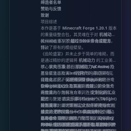
缔造者名单
赞助与反馈
致谢
项目综述
本作是基于
Minecraft Forge 1.20.1
版本
的重量级整合包，其灵魂在于对
机械动力
(Create)
我们彻底重写了
系列模组的极致演绎与深度重
超过 5000 条合成配方
，
铸。
打破了原有的模组壁垒。
《齿轮盛宴》并未止步于简单的堆砌，而
是通过精妙的逻辑将
机械动力
的工业美
学、
核心架构 工业基石
农夫乐事
的田园牧歌、
机械动力 (Create)
Ad Astra
的
及
星际征途以及
其全套生态附属：构建物理与美感并存的
Alex的洞穴
的奇幻探险无
缝融合。这不仅是一个整合包，更是一个
自动化工厂。
（在此部分，玩家将获得循序渐进的游戏
应用能源2 (Applied
值得你倾注心血去探索、去建设的全新奇
Energistics 2)
引导，从基础生存到星际跨越。）
及其高阶拓展：提供强大
点世界。
的物流与存储解决方案，连接工业脉络。
深度重构：为何与众不同？
定制化的工业
耕织与烹饪
配方
：针对农夫乐事等模组进行了专门的
农夫乐事 (Farmer's Delight)
及其风味附属：重新定义农业种植与食物
配方重写，让烹饪与工业生产紧密结合。
特别提示：
熟悉机械动力体系的老练工程
加工。
维度的无界探索
师们请注意，这是一个
节气 (Serene Seasons)
：不仅有主世界的奇观，
高度定制化（基于
：引入动
态的季节变化，影响作物生长。
更有多个奇异、瑰丽乃至荒诞的异界维度
KubeJS）
部署指南 硬件规格
的整合包。我们不仅重构了
Quality
Food
等待征服。
5000+
为了获得最佳的工业建设体验，请参照以
/
配方，还引入了海量的
妖怪们的归家
独家道具系统
/
那不勒斯风味
：引入了数十种
原创中间产
：极
大地丰富了食材的质感与种类的多样性。
拥有
物
下配置建议：
，并对诸多原有机制进行了大幅度的魔
高清精美纹理
的自定义物品，丰富游