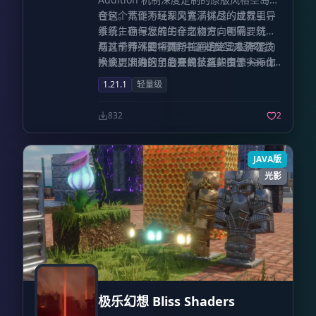
到深入地底乃至探索下界的宏伟征途，任
合包。本作为玩家内置了详尽的成就引导
在这个荒诞不经却又充满挑战的世界里，
务书将如导师般指引你的每一步，助新手
系统，确保您的生存之旅方向明确。然
维系生存与发展的全部物资，都需要玩家
玩家平稳度过从石器到铁器的艰难时期。
而，千万不要将其与普通的空岛生存混为
从这个特殊的“马桶”中通过交互来获取；
与其前作《空中厕所 1》相比，本作在技
目标玩家群体
硬核挑战者
：如果你已厌倦
一谈，因为这里的开局极具颠覆性——你
换个更准确的角度来说，这些资源实际上
术底层上进行了必要的革新。由于 Fabric
了原版的安逸，渴望因为缺水、骨折或食
将置身于虚空之中，脚下仅有一个单方
源于玩家自身的生理活动与循环。
版本的 KubeJS 插件已经停止更新维护，
1.21.1
轻量级
物腐败而陷入绝境的真实感，这里是你的
块：马桶。
为了让玩家能够在 Minecraft 1.21.1 版本
试炼场。
工业建筑师
：对于痴迷于设计复
中继续这段奇妙的旅程，《空中厕所》的
832
2
杂流水线、构建精密机械结构，并享受看
核心功能机制已全面重构，现改为由专门
着齿轮转动、传送带运行的玩家，机械动
的模组（Mod）直接实现，以确保游戏的
力与沉浸工程将满足你的所有幻想。
文明
适应性与稳定运行。
JAVA版
体验家
：如果你想沉下心来，体验从茹毛
光影
饮血到电气时代的完整文明演变过程，这
款整合包将为你提供长达数百小时的深度
游戏体验。 配置建议
极乐幻想 Bliss Shaders