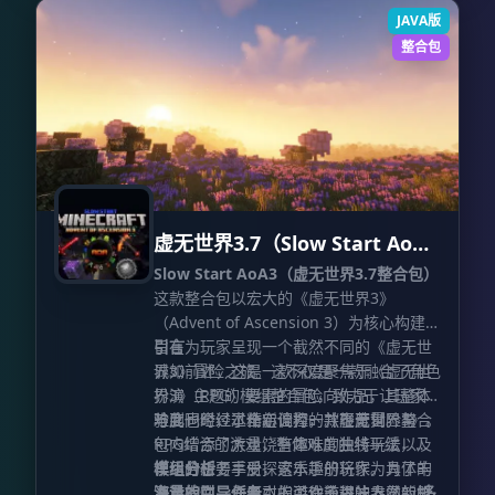
真实度。
戏内的光影设置界面，在列表中点击选中
先进抗锯齿与重构
：集成高质量
JAVA版
时间抗锯齿与超分辨率重构技术 (TAA /
该光影包即可启用。
整合包
TAAU)，有效解决边缘闪烁问题。
多维度
环境支持
：提供下界与末地的定制化增
强，并完美适配各生物群系。
后期处理滤
镜
：包含泛光、景深以及自适应对比度锐
化滤镜，全面提升画面精致度。
动态环境
交互
：植被具备随风摇曳的效果，使世界
更具灵动性。 以及更多优化体验的内容。
虚无世界3.7（Slow Start AoA
3）
Slow Start AoA3（虚无世界3.7整合包）
这款整合包以宏大的《虚无世界3》
（Advent of Ascension 3）为核心构建，
旨在为玩家呈现一个截然不同的《虚无世
引言
界3》冒险之旅。这不仅是一款融合了角色
诚如前述，这是一款深度聚焦于《虚无世
扮演（RPG）要素的冒险向作品，其整体
界3》主题的模组整合包，致力于让玩家体
难度也经过了精心调控，并不苛刻。整合
验到一个经过全新诠释的《虚无世界3》。
与此同时，本作定位为一款轻度冒险与
包内增添了大量饶有趣味的独特玩法以及
RPG结合的游戏，整体难度曲线平缓，非
详尽的任务手册，这本手册将作为具体的
常适合想要享受探索乐趣的玩家。为了丰
模组分析
游戏指南，为原本的游戏流程注入了新鲜
富游戏性，作者引入了许多趣味盎然的机
海量的引导任务
：指引你前进的方向。
多