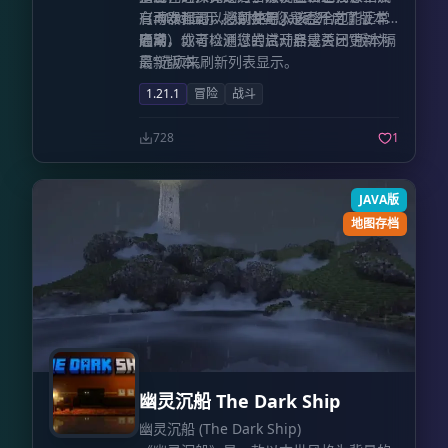
启动器都可以搜到并导入该整合包）。
（再次强调，必须使用 Java 21 才能正常
有 Mod 显示，请检查您是否开启了版本
启动）。
隔离，或者检测您的启动器是否已更新为
通常，你可以通过尝试开启或关闭“版本隔
最新版本。
离”选项来刷新列表显示。
1.21.1
冒险
战斗
728
1
JAVA版
地图存档
幽灵沉船 The Dark Ship
幽灵沉船 (The Dark Ship)