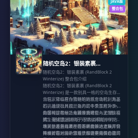
JAVA版
层限制，Apple 设备对本光影的支持非常
整合包
有限。Mac 用户请查阅相关技术文档以获
取更多信息。
随机空岛2：银装素裹
RandBlock 2 Winterize
随机空岛2：银装素裹 (RandBlock 2
Winterize) 整合包介绍
随机空岛2：银装素裹 (RandBlock 2
Winterize) 是一款别具一格的空岛生存整
合包。它以原作独特的随机方块机制为基
当玩家降临在白雪皑皑的浮空岛时，真正
石，通过极具视觉张力的冬季主题背景，
的挑战便已开启。岛屿正中央那片3×3×3
为您构建了一场充满冷冽寒意与无限惊喜
的区域，每隔三分钟便会进行一次“洗
值得一提的是，本版本重磅引入了团队模
的生存试炼。
牌”，随机生成原版乃至各类模组中的方
式。无论您是倾向于与盟友并肩协作共克
块。随着游戏进程的不断推进，方块库会
难关，还是热衷于在各自的领地上展开针
尽管整合包有着严谨的进度推进逻辑，但
持续扩容，协助您逐步解锁更为核心与高
锋相对的对决，该系统都能完美契合您的
开发者在地图中预埋了些许非线性的捷