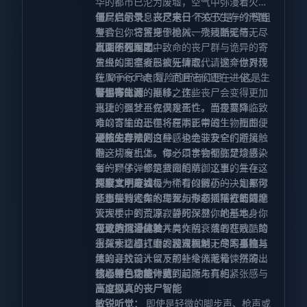
华的都市已沦为废墟，空气中弥漫着火药
与腐烂的气息。这是一个关于生存的严酷
僵尸启示录：丧尸末日
不仅仅是一个模组
考验，你将置身于枪械、残垣断壁与无尽
整合包，它将把你抛入一个残酷无情、危
尸潮的包围之中。
机四伏的现实。致命的丧尸群与诡异的寄
直面不死军团
生虫如同瘟疫般疯狂肆虐。请抛弃你对传
曾经的主宰者已被无情取代。这个世界现
统 Minecraft 冒险的所有幻想——这是生
在属于行尸走肉，而且它们正在进化。随
存恐怖体验的巅峰之作。
着生存时间的推移，这些丧尸会变得更加
警惕寄生源
迅捷、强壮且充满攻击性。当夜幕降临，
真正的噩梦不仅仅是死亡，而是变异。致
难以言喻的恐惧将在阴影中滋生，而即便
命的寄生虫正在将原本正常的生物扭曲成
是阳光普照的白昼，也绝非安全的避风
恐怖的异形，这种感染会波及它们所接触
硬核生存法则
港。
的一切有机体。你必须学会彻底焚烧感染
在这片废土上，每一口食物都弥足珍贵，
者的尸体，修筑坚固的防御工事，并在这
每一颗子弹都是救命稻草。这里的生存法
片废土中寻找极为稀有的解药——如果你
则极其严苛，每一个看似微小的决定都可
探索文明废墟
还想保持人类的理智与形态活下去的话。
能直接判定你的生死。你必须精打细算地
从那些曾经车水马龙如今却摇摇欲坠的摩
管理手中的资源，誓死保卫你的基地。你
天大楼，到荒凉寂静的深林，地形本身就
可以选择与战友并肩作战，或者在残酷的
在无声地诉说着人类文明衰落的悲歌。踏
极致的沉浸体验
永久死亡模式中，独自面对无尽的孤独与
上探索之旅，去发现深埋地下的军事掩
得益于精心打磨的游戏机制、令人身临其
黑暗。
体，寻找前人留下的补给储藏箱，拼凑出
境的音效设计以及那些令人毛骨悚然的怪
这场末日灾难背后的起源与真相。
物模型，你将体验到前所未有的紧张感与
核心特色功能一览
压迫感。
高度拟真的丧尸智能
敏锐听觉：
即使是轻微的脚步声、枪声或