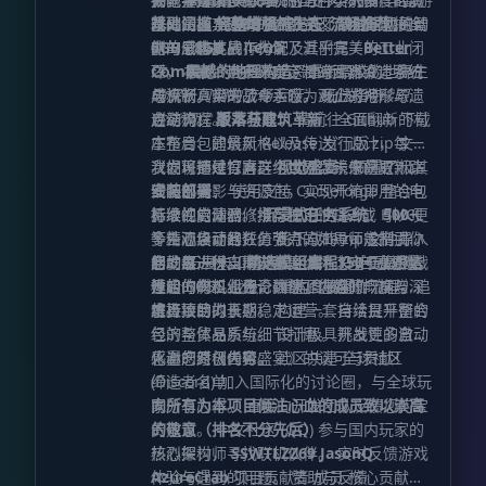
戎马生涯
戏内涵。
改。请摒弃固有的经验主义，准备迎接全
基础门槛：
怪物增强
完整的机械生态
5GB
内存分配
：提升了敌对生物的智
：集成了机械动
流畅推荐：
能与威胁度。
力的全套扩展，构筑了近乎完美的工业闭
新的思维挑战！
6GB - 8GB
内存分配
Tetra
及其附属 /
Better
Combat
环。
注：本整合包已进行深度底层优化，旨在
震撼的地理构造
：带来深度定制的武器锻造系统
：重新调校的世界生
成机制，带来了令人叹为观止的地形与遗
确保长周期的流畅运行，我们将持续跟进
与流畅真实的战斗手感。 玩法指引
迹结构。
性能调优。
启动流程
聚落与建筑革新
版本获取
： 请前往 Github 下载
：全面翻新的村
庄布局、建筑风格以及传送门设计，每一
本整合包的最新 Release 发行版 zip 文件
次发现都是惊喜。
（亦可通过官方群组或网盘镜像获取）。
我们将持续打磨这个世界，未来的更新路
视觉盛宴
：预置了极其
适配的光影与资源包，实现开箱即用的电
安装部署
线图包括：
： 使用支持 Curseforge 整合包
影级视觉体验。
标准的启动器（推荐使用 PCL2 或 HMCL
持续性的漏洞修缮与稳定性提升。 引入更
沉浸式任务系统
：
500+
个精心设计的任务节点，如导师般指引你
等主流启动器）。 将下载的 zip 文件导入
多外观华丽且数值强力的 Tetra 定制武
的发展进程。
启动器进行自动安装。
器。 拓展未知的探险区域，设计更具挑战
您的每一份支持，都是维持这座工业巨塔
精选模组库
启程
：
150+
： 启动游戏，
高质量
模组的有机组合，确保了内容的广度与深
性的 BOSS 战役。 重构食物制作流程，追
运转的燃料。无论数额，您的慷慨捐赠都
开启你的工业传奇。 蓝图展望
度。
求极致的拟真感。 构建一套自洽且平衡的
将直接助力于：
维持项目的长期稳定运营。 持续提升整合
经济与贸易系统。 设计极具挑战性的自动
包的整体品质与细节打磨。 开发更多激动
化量产终极任务。 社区共建 全球社区
人心的原创内容。
感谢您对《齿轮盛宴》的认可与贡献！
(Discord) 加入国际化的讨论圈，与全球玩
缔造者名单
家分享心得。 直接向开发团队反馈您的宝
向所有为本项目倾注心血的成员致以崇高
贵建议。 中文社区 (QQ) 参与国内玩家的
的敬意（排名不分先后）
热烈探讨，寻找联机伙伴。 实时反馈游戏
核心架构师
SSWTLZZ69
JasonQ
AzureCrab
项目贡献者 成员 核心贡献领
体验与遇到的问题。 赞助与反馈