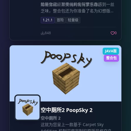
隐秘宝藏，享受纯粹的探索乐趣。
如果你已经对传统的宝可梦生存感到一丝
结合
Firmalife
与
农夫乐事
，烹饪系统变得
乏味，整合包还为你准备了名为幻想版的
异常丰富。然而，食物的腐败是致命的威
平行世界。在这里，你将打破原本的界
胁。你需要掌握
盐渍
、
腌制
、
烟熏
等古老
1.21.1
冒险
轻量级
限，接触到众多独具匠心的同人宝可梦。
智慧，利用
地窖
与
冰箱
延长食物的保质
在这个充满想象力的全新生态中，一场前
期。
在此地，食不厌精
：特别集成了原创
848
0
所未有的奇幻冒险正等待着你去开启。
的
料理乐事
与
屠夫
兼容模组。你可以在这
片原始大陆上体验庖丁解牛的细腻，或是
用炒锅烹饪出色香味俱全的东方美食，让
JAVA版
味蕾成为探索的动力。 6. 广袤世界的探索
整合包
与征服
未知的疆域
：群峦星广袤无垠，充
满了不同的气候带与生物群系。每一种稀
有矿物和植被都隐藏在特定的地理环境
中，等待着勇敢者的足迹。
跨越山海
：为
了征服遥远的距离，整合包引入了
精制帆
船
与
沉浸式飞机
。无论是扬帆远洋还是翱
翔天际，这些交通工具都将助你拓展文明
空中厕所2 PoopSky 2
的边界。 7. 循循善诱的指引系统
保姆级
任务线
：为了打破群峦传说“劝退”、“极度
空中厕所 2
硬核”的刻板印象，我们精心设计了一套详
这就为您呈上一款基于 Carpet Sky
尽的任务指引。从初次进入世界的迷茫，
Addition 机制深度定制的原版风格空岛整