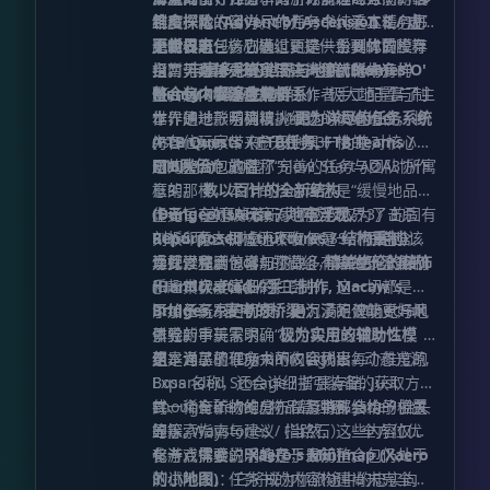
且多样化的活力。作为一个纯手工精心打
制和一本内容详尽的任务书。这本任务书
维度探险 (Advent of Ascension 3 / 虚
磨的模组包，它通过甄选一系列优质模
不仅仅是任务列表，更是一份具体的生存
无世界3)
更新日志
：核心模组，提供主要的冒险舞
组，势必将为玩家带来一种前所未有的
指南，为单一的玩法注入了新鲜的多样
台。
（暂无具体更新条目，持续优化中）
丰富多彩的世界与地貌 (Biomes O'
Minecraft 体验。
性。这个模组包完全由作者手工配置与制
Plenty / 超多生物群系)
整合包内容深度解析
：极大地丰富了主
作，通过一系列精挑细选的模组组合，将
世界的地形与植被。
本作是一款明确以 Mod：Advent of
更为详尽的任务系统
为各位玩家带来一段别具一格的
(FTB Quests / FTB任务, FTB Teams /
Ascension 3（虚无世界3）为绝对核心主
Minecraft 旅程。
FTB队伍)
题的整合包。
正如整合包的名称“Slow_Start AOA3”所寓
：构建了完善的任务与团队协作
框架。
意的那样，本作的核心理念是“缓慢地品味
数以百计的全新结构
(DungeonsArise / 地牢浮现,
虚无”。这意味着玩家不应仅仅为了击杀
作者旨在打破玩家对《虚无世界3》的固有
Repurposed Structures / 结构重制)
BOSS 而去机械地攻略 BOSS，而是应该
刻板印象：即虚无不仅仅是一个只包含枯
：
让探索充满惊喜与挑战。
享受过程。
燥打怪和刷 Boss 的模组，其内部蕴含的
为此，整合包增加了许多有趣的玩法机制
精美绝伦的装饰
(Handcrafted / 手工制作, Macaw's
乐趣其实丰富多彩。
和一本极度详细的任务书，这一切都是为
Bridges / 麦考的桥梁)
了给予玩家更优质、更沉浸的 Minecraft
添加任务书的初衷，是为了不仅能更好地
：满足建筑党与风
景党的审美需求。
体验。
引导新手玩家明确“现阶段应该做什么”，
极为实用的辅助性模
组
更是为了梳理庞大的内容线索。
这本详尽的任务书不仅会列出每个维度的
：涵盖了 (Dynamic Lights / 动态光源,
Expanded Storage / 扩展存储, Just
Boss 名称，还会详细指引装备的获取方
Enough Items / 物品管理器, Jade / 抬头
式、稀有矿物的分布以及特殊结构的位置
每一个全新的维度，任务书都会给予相关
显示, Waystones / 指路石），全方位优
等等。
的探索指南与建议（当然，这些内容仅供
化游戏体验。
参考，探索的乐趣在于未知）。
有一点需要说明的是，目前整合包仍处于
Xaero's Minimap (Xaero
的小地图)
测试阶段，任务书的内容构建尚未完全竣
：它将成为你旅途中的忠实向