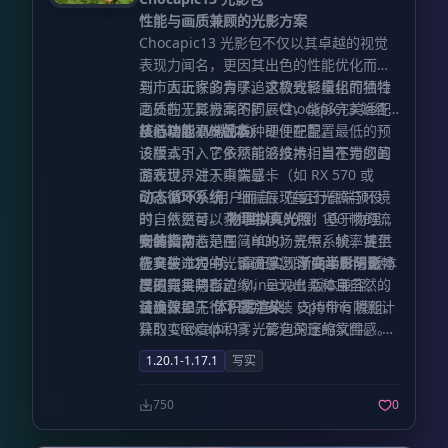
性能与画质兼顾的光影方案
Chocapic13 光影包不仅以其卓越的视觉
表现力闻名，更因其出色的性能优化而受
到广大玩家的青睐。这款光影模组的独特
与市面上许多为了追求极致轻量化而牺牲
之处在于其极高的扩展性，能够完美适配
画质的光影方案不同，Chocapic13 始终
从低端到高端的各种硬件配置。
坚持核心视觉品质。即便在配置最低的预
核心功能 (V9版本)
设模式下，它依然能够维持相当不错的画
该版本引入了多项前沿技术，旨在为您的
面表现。对于中端显卡（如 RX 570 或
游戏世界注入真实感：
GTX 1060）用户而言，在运行高端预设
动态循环系统
：细腻展现每日光照与环境
时，依然可以获得每秒 80 到 100 帧的流
的自然更替。
物理拟真光照
：基于物理规
畅体验；若是在简单的场景中，帧率甚至
则的高动态范围（HDR）光照系统，提供
安装指南
能突破 120 帧，真正实现了高画质与流畅
极具生命力的光影质感。
在安装过程中，请确保您的 Optifine 版本
渐变半影阴影
：
度的完美共存。
模拟真实阴影边缘，呈现出柔和且自然的
已更新且与当前 Minecraft 版本兼容。安
过渡效果。
装步骤如下：
请确保已先行下载并安装 Optifine 模组。
体积雾渲染
：支持带有阴影计
算的变密度体积雾，营造深邃的氛围感。
获取 Chocapic13 光影包的压缩文件。 启
体积云技术
动您的 Minecraft 游戏。 依次进入“选
：强化天空的立体层次，赋予
1.20.1-1.17.1
写实
云层更真实的体积感。
项”、“视频设置”、“光影”，然后点击“光影
水体渲染升级
：深
度优化水体表现，包含水下雾气、实时反
包文件夹”以打开文件目录。 将下载好的
750
0
射、焦散效果以及折射计算。
光影包压缩文件直接拖入该文件夹中（请
屏幕空间全
局光照 (SSGI)
注意不要解压，保持 zip 格式）。 回到游
：极大提升场景间接光照的