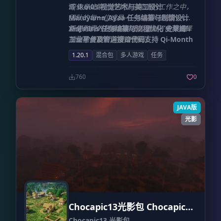
域
即使身处繁忙的学业与繁重的工作之中，
ikoi03
视觉艺术与美工设计
Maruyama_Ayaa
团队的每一位成员——从初入校园的大一
任务编纂与剧情设计
XinJinIris
新生到步入社会的职场人士——依然选择
正是你们的热爱与付出，铸就了今日的
任务编纂与流程优化
史莱姆li
工业平台及管道接口代码支持
抽出宝贵的时间投身于此。
《齿轮盛宴》。感谢你们！
Qi-Month
开发者模式核心代码支持
致谢
1.20.1
混合包
多人游戏
任务
760
0
JAVA版
光影
Chocapic13光影包 Chocapic13
Shaders
Chocapic13 光影包