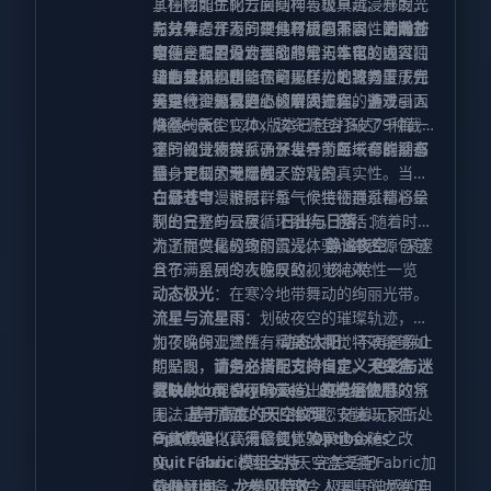
了栩栩如生的云层结构与极具沉浸感的光
其在性能优化方面同样表现卓越。开发者
影效果。作为一个具有极高兼容性的附加
充分考虑了不同硬件环境的需求，因此，
与其作者开发的其他材质包不同，
浩瀚苍
组件，它的设计理念非常人性化：通过独
即便是配置最为基础的笔记本电脑或入门
穹
蕴含着更为宏大的愿景与丰富的内容。
特的叠加机制，你可以轻松地将其置于任
级台式机，也能在毫无压力的流畅度下完
正如其标题所暗示的那样，它致力于成为
动态世界构建
何其他资源包之上，瞬间让你的游戏画面
美运行，无需担心帧率受损。
天空纹理领域的终极解决方案。通过引入
这是一个极具野心的宏大工程。鉴于
焕然一新。
海量的天空变体，该资源包打破了千篇一
Minecraft 1.20x版本已包含多达79种截然
律的视觉疲劳，确保每一个区域都能拥有
不同的生物群系，开发者为每一个群系都
这一设计不仅赋予了世界前所未有的动态
独一无二的天际线。
量身定制了专属的天空背景。
感，更极大地增强了游戏的真实性。当你
在游戏中漫游时，每一个生物群系都将呈
白昼苍穹
：根据群系气候特征通过精心绘
现出完整的昼夜循环系统，包括：
制的日光与云层。
日出与日落
：随着时间
流逝而变化的绚丽霞光。
为了提供最极致的沉浸体验，本资源包包
静谧夜空
：深邃
含了一系列令人惊叹的视觉特效：
且布满星辰的夜晚景致。 核心特性一览
动态极光
：在寒冷地带舞动的绚丽光带。
流星与流星雨
：划破夜空的璀璨轨迹，增
加夜晚的观赏性。
为了确保上述所有精美的视觉特效能够如
动态太阳
：不再是静止
的贴图，而是充满活力的恒星。
期呈现，
请务必搭配支持自定义天空盒
色彩与迷
雾映射
（Custom Skyboxes）的模组使用
若缺少此类模组的支持，部分高级特效将
：配合环境营造出更具层次感的氛
。
围。
无法正常加载。我们推荐您安装以下任意
基于高度的天空纹理
：随着玩家所处
高度的变化，天空视觉效果也会随之改
一款模组以获得最佳体验：
Optifine
（高清修复）
Optiboxes
变。
Nuit
（Fabric 平台的天空盒支持）
Fabric 模组支持
：完美适配Fabric加
载器环境。
Celestial
请做好准备，去迎接那令人屏息的龙卷风
龙卷风特效
：极具压迫感的自