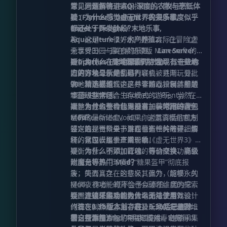
导，为你指明道路。
工，还请各位玩家保持耐心，静待完善。
常见问题解答 (FAQ)
深度的农牧与烹饪体
验 (Farmer's Delight / 农夫乐事,
疑：为什么感觉虚无世界的很多维度似乎
Ender's Delight / 末地乐事,
都还处于开发阶段？
Aquaculture 2 / 水产养殖2)
答：这是一个很好的问题。实际上，《虚
：在冒险之
余享受田园与美食的乐趣。
无世界3》一直在紧随原版 Minecraft 的
Lan Server
Properties (局域网联机特性)
更新步伐。在这个漫长的过程中，重做的
疑：为什么在末地探索时，发现有一些地
：旨在让你
能更好地与伙伴们进行联机，共同玩耍。
旧内容和全新的创意内容会被逐渐、分批
方的方块显示是乱码？
90+ 精选模组
次地添加到游戏中。尽管如此，目前的版
答：请不必惊慌，这并非游戏错误。那是
：这是一个精心控制体量的
轻量级整合包。
本已经非常适合生存模式的游玩。当然，
“超多生物群系”（Biomes O' Plenty）在
本整合包也会以此为基准，实时跟进虚无
末地生成的一种特殊群系——“侵蚀末地”
疑：为什么整合包里没有加装常用的背包
世界的最新进度。如果你对其背后的机制
（Eviscerated Void）。这是该模组官方
Mod？
感兴趣，百科全书里面也有相关的详细解
设定的视觉效果，旨在营造一种破碎、崩
答：这是一个关于游戏平衡性的考量。传
释，建议去那里查阅一番！
坏的氛围，属于正常现象。
统的背包模组会严重影响《虚无世界3》的
平衡体系。例如，背包的自动喂食功能会
疑：为什么不添加匠魂、等价交换、高级
让虚无世界中珍贵的“糖果盔甲”彻底报
附魔台等热门 Mod？
废，失去其存在的意义；此外，能够永久
答：简而言之，这些极其强力（超模）的
提供夜视功能的背包也会破坏维度的探索
Mod，作者一概不会予以添加。因为它们
氛围。这些因素都极大地动摇了游戏设计
会严重破坏游戏的数值平衡与进度体验！
疑：连锁采集功能为什么无法使用？
的初衷。然而，为了顾及玩家的存储需
作者在制作理念上，最排斥的就是通过堆
（注：0.3b版本前存在，0.3b后已删除，
求，整合包添加了“手袋”模组。它既可以
砌这些超模 Mod 来缩短游戏寿命的行
需自行添加）
答：在本整合包的早期设定中，连锁采集