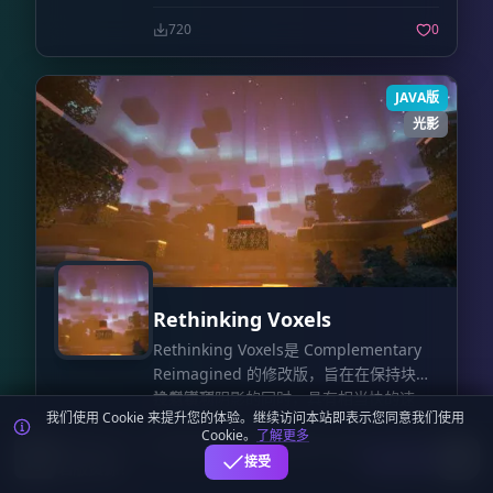
720
0
JAVA版
光影
Rethinking Voxels
Rethinking Voxels是 Complementary
Reimagined 的修改版，旨在在保持块光
投射锐利阴影的同时，具有相当快的速
注意事项
我们使用 Cookie 来提升您的体验。继续访问本站即表示您同意我们使用
度。
光照系统并不完美。偶尔的突然亮度变化
Cookie。
了解更多
麦块迷APP - 在这里总会找到你喜欢的MC基
是它工作方式的副作用，不能完全消除，
下载
接受
岩版资源！
除非牺牲性能或移除光源的锐利阴影。要
这个着色器是在 Iris 上开发的，使用