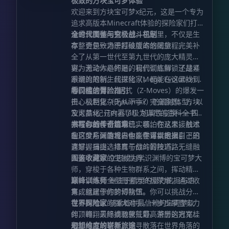
极致的方块宝可梦体验
铁。只有千锤百炼，方能铸就神兵。 3. 耕
欢迎来到方块宝可梦x纪元，这是一个专为
耘与生息的智慧
农业技术革新
：引入了广
追求高版本Minecraft体验的探险家们打
受好评的“农夫乐事”及其附属，极大地拓
造的深度休闲整合包。在这里，不仅是生
全世代图鉴与究极战斗机制
展了农业的深度。你不仅要顺应季节种植
存，更是一场跨越维度的悠闲旅程。
本整合包致力于打破版本的壁垒，完美补
作物，更需运用
温室技术
和
灌溉网络
来对
全了从第一世代至第九世代的庞大精灵阵
抗严酷的气候，保障粮食安全。
精细化畜
容。无论你是怀旧的初代训练师，还是紧
更为激动人心的是，我们彻底解锁了战斗
牧
：养殖不再是圈地投喂。通过
梳洗站
和
跟潮流的新生代探险家，都能在这里找到
系统的限制。超进化（Mega Evolution）
巢箱
等设施，你需要悉心照料牲畜，提高
心仪的伙伴。
的羁绊之力、Z招式（Z-Moves）的爆发一
零门槛的冒险指引
它们的快乐度与产出效率，体验真实的牧
击、极巨化（Dynamax）的震撼体型，以
担心机制复杂无从下手？完全多虑。方块
场生活。 4. 从手工到工业的飞跃
动力革
及太晶化（Terastal）的属性变换——四
宝可梦x纪元内置了极为详尽的百科全书式
命
：随着文明等级的提升，你将解锁“机械
大核心战斗系统均已实装。在这里，战术
教程与新手引导系统。哪怕你从未接触过
书写你的传奇篇章
动力（Create）”的魅力。利用旋转力构建
的广度与深度将由你亲手重新定义。
宝可梦系列游戏，也能在详实的指引下迅
在这个广阔的世界中，你可以根据自己的
复杂的自动化流水线，将繁琐的矿石处理
速掌握捕捉、培育与战斗的技巧，无缝融
喜好，自由选择属于你的冒险道路：
和作物收割交给机械，解放你的双手。
重
入这个奇妙的生物世界。
图鉴收藏家
立志成为学识渊博的宝可梦大
工业崛起
：借助“沉浸工程（Immersive
师，穿梭于各种生物群系之间，挥动精灵
Engineering）”提供的多方块巨型机器，
球，以点亮全部图鉴为终极荣耀，通过收
巅峰训练师
专注于精灵的潜力挖掘与培
你将建立起庞大的工业体系。巨大的斗轮
集成就属于你的博物馆。
育，组建你的梦幻队伍。你可以挑战分布
挖掘机与高压电网将帮助你以前所未有的
在不同地区的强大对手，一步步攀登实力
世界探险家
骑乘着你最信赖的宝可梦伙
效率开采资源与冶炼金属，标志着工业时
的顶峰，最终摘取象征最高荣誉的冠军桂
伴，翱翔天际或驰骋荒野。游历这方充满
代的全面降临。 5. 舌尖上的求生之路
美
冠。
未知的方块世界，探寻散落在世界角落的
幻想维度的崭新旅途
食与保存
：生存不仅是活着，更是生活。