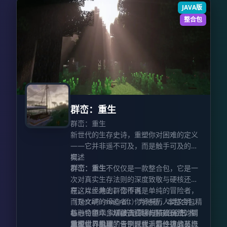
JAVA版
整合包
群峦：重生
群峦：重生
新世代的生存史诗，重塑你对困难的定义
——它并非遥不可及，而是触手可及的真
实。
概述
群峦：重生
不仅仅是一款整合包，它是一
次对真实生存法则的深度致敬与硬核还
原。以经典的群峦传说
在这片土地上，你不再是单纯的冒险者，
（TerraFirmaCraft）为地基，本整合包精
而是文明的缔造者。你将亲历人类文明的
心融合了众多增强沉浸感与拓展玩法的辅
每一个脚印：从敲击石块的原始蛮荒，到
核心特色 1. 拟真的地质构造与冶金艺术
助模组，构建了一个既充满野性挑战又极
掌握火与金属的青铜时代，最终迈向蒸汽
重塑世界肌理
：告别原版千篇一律的石