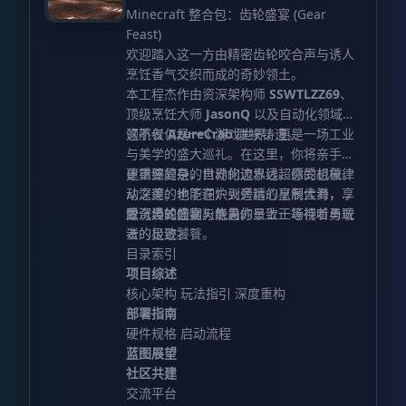
Delight） Create Delight
Minecraft 整合包：齿轮盛宴 (Gear
Feast)
欢迎踏入这一方由精密齿轮咬合声与诱人
烹饪香气交织而成的奇妙领土。
本工程杰作由资深架构师
SSWTLZZ69
、
顶级烹饪大师
JasonQ
以及自动化领域的
领航者
这不仅仅是一个游戏世界，更是一场工业
AzureCrab
联袂铸造。
与美学的盛大巡礼。在这里，你将亲手构
建错综复杂的自动化流水线，感受机械律
更重要的是，世界的边界远超你的想象。
动之美；也能在炉火旁精心烹制佳肴，享
从深邃的地下洞穴到遥远的星辰大海，无
受沉浸式的烟火气息。
数奇异的怪物与绝美的景致正等待着勇敢
愿《齿轮盛宴》能为你呈上一场视听与玩
者的足迹。
法的极致饕餮。
目录索引
项目综述
核心架构 玩法指引 深度重构
部署指南
硬件规格 启动流程
蓝图展望
社区共建
交流平台