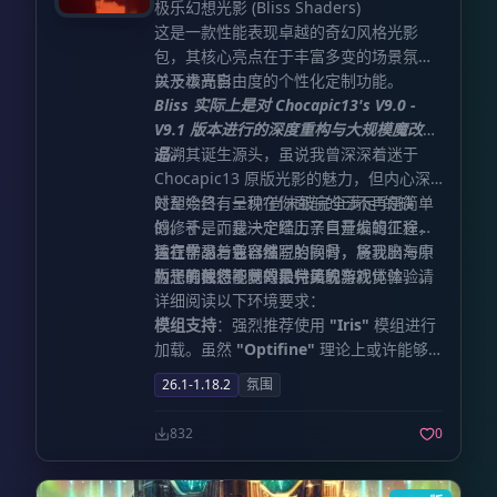
极乐幻想光影 (Bliss Shaders)
这是一款性能表现卓越的奇幻风格光影
包，其核心亮点在于丰富多变的场景氛围
以及极高自由度的个性化定制功能。
关于本光影
Bliss 实际上是对 Chocapic13's V9.0 -
V9.1 版本进行的深度重构与大规模魔改作
品。
追溯其诞生源头，虽说我曾深深着迷于
Chocapic13 原版光影的魅力，但内心深
处却始终有一种“尚未被完全满足”的缺
时至今日，呈现在你面前的已不再是简单
憾。于是，我决定踏上亲自开发的征途，
的修补，而是一个经历了巨量编辑工程的
旨在学习着色器编写的同时，将我脑海中
独立作品。它已然脱胎换骨，展现出与原
运行需求与兼容性
构想的独特视觉效果付诸现实。
版光影截然不同的独特风貌与视觉体验。
为了确保您能获得最完美的游戏体验，请
详细阅读以下环境要求：
模组支持
：强烈推荐使用
"Iris"
模组进行
加载。虽然
"Optifine"
理论上或许能够
运行，但并不作为首选推荐。
游戏版本
：
26.1-1.18.2
氛围
本光影专为
Minecraft 1.17.0
及更高版本
量身定制。
硬件兼容
：拥有广泛的显卡兼
832
0
容性，无论是
AMD
、
Intel
还是
Nvidia
显卡用户，均可流畅使用。
关于 Apple
设备
：遗憾的是，由于 OpenGL 版本的底