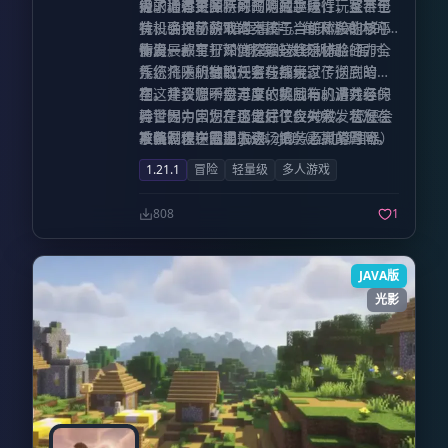
级的稀有资源。
需求。各个团队的岛屿独立运行，互不干
径。通过某些特殊的隐藏手段，玩家甚至
为了增添更多不可预测的趣味性，整合包
扰，确保了游戏的竞技与合作体验能够平
有机会提前获取本不属于当前阶段的核心
特设了神秘的“暗室事件”。每天游戏内的
衡发展。
物资——至于如何挖掘这些隐秘路径，全
清晨，都有1/7的概率触发该机制。届时，
作为一款主打深度探索与娱乐体验的力
凭您个人的敏锐观察与探索。
系统将随机抽取一名在线玩家传送到暗
作，几乎所有的任务线都经过了彻底的重
室，并获赠一份丰厚的奖励箱。请务必保
构。建议您不要过度依赖固有的游戏经
在这个资源瞬息万变、挑战与机遇并存的
持警惕，因为在那之后仅仅40秒，您便会
验，因为常识在这里往往会失效。若您在
异世界中，您是否做好了应对突发状况的
被强制传送回出生点，请务必抓紧时间。
攻略过程中遭遇瓶颈，JEI（互动管理器）
准备？现在就加入这场银装素裹的冒险，
系统需求：需要 Java 21。
将是您最忠实的指南针。
尽情检验并磨砺您的顶级生存技能吧！
1.21.1
冒险
轻量级
多人游戏
808
1
JAVA版
光影