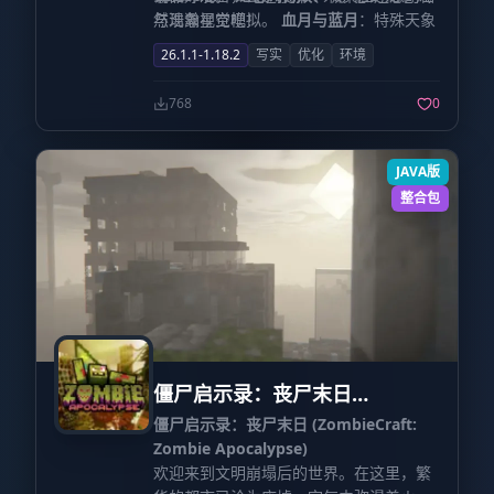
然现象视觉模拟。
与浩瀚星空吧！
血月与蓝月
：特殊天象
带来的独特视觉冲击。
更多特性
：持续更
26.1.1-1.18.2
写实
优化
环境
新中，敬请期待。 关键技术说明
768
0
JAVA版
整合包
僵尸启示录：丧尸末日
(ZombieCraft: Zombie
僵尸启示录：丧尸末日 (ZombieCraft:
Apocalypse)
Zombie Apocalypse)
欢迎来到文明崩塌后的世界。在这里，繁