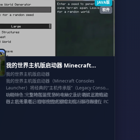
请务必及时通过私信方式联系作者，以便我们能迅速
JAVA版
补档，保障您的游玩权益。
光影冲突警示：
软件
如果您执著于开启光影效果，建议暂时禁用“沉浸工程”
模组以避免潜在的渲染冲突；反之，若您不开启光
影，则可以完整体验包含沉浸工程在内的所有内容。
1.18.2 版本性能优化：
在游玩 1.18.2 版本时，如果因内存清理机制导致卡顿
或游戏崩溃，建议在启动器的“游戏管理”——“高级设
置”中，向 JVM 虚拟机参数添加以下代码：
-XX:+UnlockExperimentalVMOptions -XX:+UseZGC
我的世界主机版启动器 Minecraft
（注意：低配置电脑不推荐使用 ZGC 垃圾回收器）。
Consoles Launcher
我的世界主机版启动器
1.20.1 版本测试警告：
我的世界主机版启动器（Minecraft Consoles
鉴于 1.20.1 版本目前正处于高速完善与频繁更新阶
Launcher）将经典的“主机传承版”（Legacy Console
段，可能会出现偶发的不稳定情况。因此，强烈建议
Edition）完整地搬运至您的电脑之上。通过这款启动
功能特色： 支持在现代 Windows 系统电脑上流畅运
各位玩家在进行重要操作或版本更新前，
手动备份存
器，您无需老旧的电视机或游戏主机，即可直接在 PC
行主机传承版。 提供完整的键盘与鼠标操作映射，满
档
，以免在游玩期间因崩溃等意外情况导致数据丢
上体验原汁原味的掌机与主机版游戏界面。该工具不
足不习惯使用手柄的玩家需求。 内置专属服务器工
失。
仅完美还原了经典操作手感，还支持键盘鼠标与手柄
具，方便您搭建并托管游戏世界供好友加入。 支持在
输入，并内置了便捷的联机功能，让您能轻松与好友
电脑屏幕上直接进行本地分屏多人游戏。 自动检测屏
共同冒险。
幕配置并调整游戏分辨率至最佳显示效果。 修复了原
版代码中的冗余 Bug，从而提升整体运行稳定性。 提