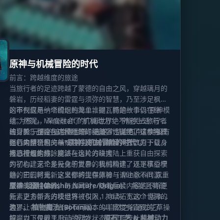
原神与机械冒险的时代
前言：跨越维度的旅途
当旅行者的足迹跨越了蒙德的自由之风，穿越璃月的
磐岩，历经稻妻的雷霆与须弥的智慧，乃至涉足枫丹
的审判庭与纳塔的炽热龙土，提瓦特的故事仍在继
这不仅仅是一个模组的简单堆砌，而是一个以“原神模
续。然而，Minecraft 的广阔世界绝不能失去旅行者
组”为核心，深度融合了“机械动力”、“养老生活”与“硬
的身影。正是在这种愿景的驱动下，诞生了这款独具
核冒险”元素的综合性世界。在这个整合包中，并没有
注：关于整合包内模组的详细兼容性说明，请参考模
匠心的整合包——
强行束缚玩家的单一线性玩法；相反，它致力于让身
组包内附带的文档或官方发布的兼容列表（原下载链
“原神与机械冒险的时代”
。
为旅行者的你，能够在这片方块大陆上重获自由探索
接已按规定移除）。
核心模组构成：魔法与齿轮的碰撞
的初心。无论是投身于复杂的机械构建，还是享受宁
为了构建这个多元化的世界，我们精选了以下核心模
静的田园时光，这里都将提供原神与 Minecraft 双重
组，它们将重新定义你的生存体验（请注意不同游戏
交织的独特体验。与此同时，随着后续内容的不断更
版本的模组差异）：
原神·起源 (Genshin Nature/Origin)：
将提瓦特的
新，更多新奇的模组将被引入，持续拓宽这个世界的
元素之力带入方块世界（仅限 1.16.5、1.20.1 版本实
边界。
装）。
为了让各位旅行者对不同版本的丰富度有直观的了
植物魔法 (Botania)：
以自然之名通过花草操
控魔力（仅限 1.16.5 版本）。
解，以下是截至目前的开发状态与模组统计数据：
原石工艺 & 机械动力