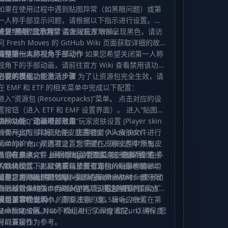
如果在使用过程中遇到贴图异常（如黑眼问题）或第
一人称手部显示问题，请根据以下指示进行设置。有
关详细的视觉教程，请查阅官方 Wiki。
修复“黑眼”显示异常
若发现玩家眼部呈现黑色，请访
问 Fresh Moves 的 GitHub Wiki 页面获取详细的故
障排除指南。
调整第一人称视角手部动作
如果您希望关闭第一人称
视角下的手部动画，请前往官方 Wiki 查看禁用该功能
的说明页面。
必要的模组功能激活步骤
为了让资源包完全生效，请
在 EMF 和 ETF 的相关菜单中完成以下配置：
进入“资源包 (Resourcepacks)”菜单。 点击对应的设
置按钮（进入 ETF 和 EMF 设置界面）。 进入“贴图
(Textures)”选项卡，点击“玩家皮肤设置 (Player skin
进阶功能：动画眼部效果
settings)”，并将“允许皮肤透明度 (Allow skin
若要开启眼部动画功能，您需要对个人皮肤文件进行
transparency)”选项设置为“开启”，同时选择“所有皮
简单的扩充。简而言之，您需要在皮肤文件中添加额
肤 (All skins)”。 返回模组设置主菜单，选择“模型
外的像素点，并上传修改后的皮肤。这些额外像素点
当您在皮肤文件 (skin.png) 中添加这些像素后，在多
(Models)”。 进入“选项与修复 (Options and Fixes)”
的具体位置、对应关系以及所有支持的眼部样式，均
人联机模式下，其他安装了该资源包的玩家也能够观
菜单。 将“阻止第一人称手部动画 (Prevent first
可在官方 Wiki 中找到。
测到您的动画眼部效果。虽然在编辑皮肤时，部分眼
此外，官方提供的“Expressive Fresh Moves (带有动
person hand animation)”选项设置为“开启”。
白区域看似缺失，但进入游戏后，眼部细节将自动扩
画眼部效果的版本)”资源包中，已将这些额外像素点预
展至正常视觉大小。需要注意的是，眉毛应放置在第
设到了 Minecraft 的默认皮肤（如 Steve, Alex,
模组兼容性说明
三个指定位置。
Makena, Efe, Noor, Kai, Ari, Sunny 和 Zuri）中，您
Fresh Moves 对以下模组进行了深度适配，以确保良
可以直接作为参考。
好的兼容性：