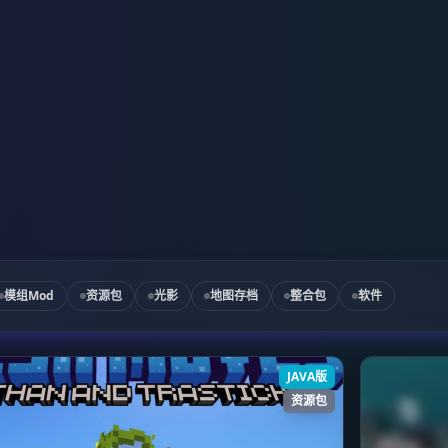
存档下载
存地图，更是一次对玩家容错率更
模组Mod
资源包
光影
地图存档
整合包
软件
JAVA版
资源包