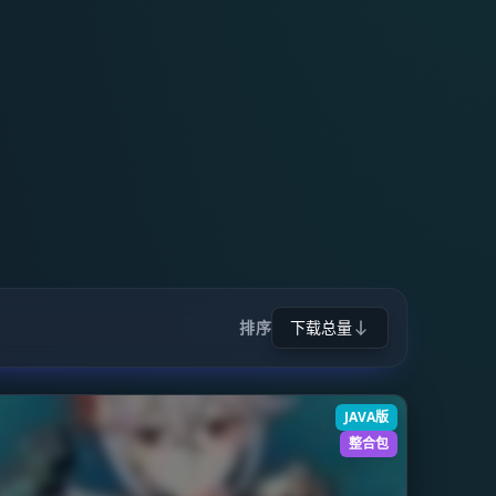
排序
下载总量
JAVA版
整合包