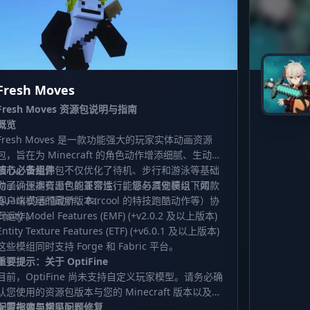
Fresh Moves
Fresh Moves 资源包说明与指南
概览
Fresh Moves 是一款功能强大的玩家实体动画资源
包，旨在为 Minecraft 的角色动作增添细腻、生动的
细节。该资源包不仅优化了待机、步行和游泳等基础
核心必备组件
动画，还拥有出色的兼容性，能够与其他模组（如
为了确保本资源包能正常运行，您必须安装以下两款
Quark 的表情动作、Parcool 的特技跑酷动作等）协
客户端模组的最新版本：
同运作。
Entity Model Features (EMF) (+v2.0.2 及以上版本)
Entity Texture Features (ETF) (+v6.0.1 及以上版本)
这些模组同时支持 Forge 和 Fabric 平台。
重要提示：关于 OptiFine
目前，OptiFine 尚未支持自定义玩家模型。请务必确
认您使用的资源包版本与您的 Minecraft 版本以及动
画眼部效果相匹配。
配置指南与常见问题修复