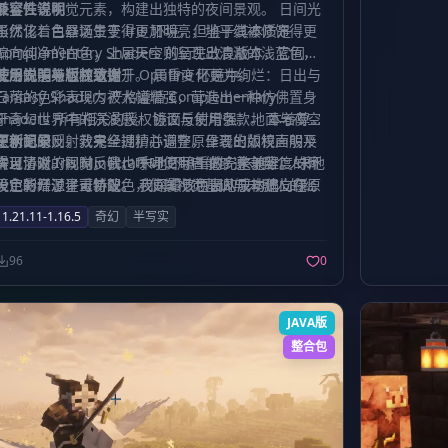
及星云等视觉元素，构建出独特的夜间景观。 日间光
兼容性说明
影优化：白昼场景变得更加明亮，地平线被修饰得更
虽然该着色器诞生于 Iris 环境，但鉴于其本质是
偏向纯净的白色，上层天空则呈现出清澈的浅蓝色，
Complementary Shaders 的衍生改良版本，它同样
云层的渲染也随之提升。 晨昏变化更为绚烂：日出与
能够完美兼容并运行于 Optifine 环境中。
使用说明与版权致谢
日落的色彩表现力被大幅增强，营造出一种仿佛置身
Fantasy Shaders 严格遵循 Complementary
于奇幻世界中的沉浸感。 镜面反射增强：地面与夜空
Shaders 所有相关的授权协议与使用条款。 本着尊重
在水面的反射效果经过精心调整，呈现出如镜面般平
原创的原则，我完全拥护并遵守原作者的版权声明及
更新记录
滑且清晰的视觉反馈。 末地环境重做：末地维度的环
许可协议。同时，我也呼吁使用者能够遵守我个人所
实现了对 Iris Minecraft v1.21.11 的完整兼容。 末地
境色彩经过了重新配色，使其视觉基调与末影人的经
设定的开源许可协议。 我深知该项目的成功建立在原
天空新增了星云特效。 夜间雾气色调从原本偏向绿色
典紫色达到高度统一，增强了该区域的神秘性。 光束
作者 Emin 的辛勤创作之上。Complementary
的感官调整为契合地平线的蓝色，增强了整体视觉的
1.21.11-1.16.5
奇幻
半写实
强化：整体场景中的光束表现更为强烈，提升了画面
Shaders 的大部分功劳应归于 Emin，因为 Fantasy
连贯性。 调高了如矿石等发光方块的光照强度，使资
的立体感及光影氛围。 星空细节提升：在夜晚场景及
Shader 本质上是此基础上的精细化改良。
源在暗处更具辨识度。
96
0
末地维度中，现在拥有了更为繁茂且富有层次的星空
效果。
JAVA版
整合包