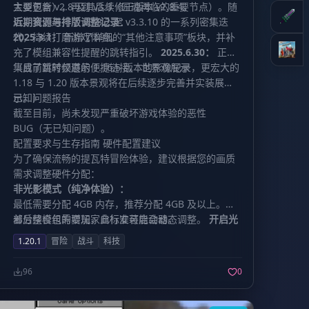
大型更新），再到 v3.3（匠魂再临的重要节点）。随
主要包含 v2.8 及其后续修正版本 v2.8.4。
后，我们进行了 v3.3.2 至 v3.3.10 的一系列密集迭
近期资源与排版调整记录：
代，持续打磨游戏体验。
2025.3.1：
新增了详细的“其他注意事项”板块，并补
充了模组兼容性提醒的跳转指引。
2025.6.30：
正式
（目前暂时仅展示 1.16.5 版本的影像记录，更宏大的
集成了跳转频道的便捷链接。 世界观展示
1.18 与 1.20 版本景观将在后续逐步完善并实装展
示。）
已知问题报告
截至目前，尚未发现严重破坏游戏体验的恶性
BUG（无已知问题）。
配置要求与生存指南 硬件配置建议
为了确保流畅的提瓦特冒险体验，建议根据您的画质
需求调整硬件分配：
非光影模式（纯净体验）：
最低需要分配 4GB 内存，推荐分配 4GB 及以上。随
着后续模组的增加，此标准可能会动态调整。
部分整合包需要玩家自行安装
启动器
。
开启光
影模式（视觉盛宴）：
1.20.1
冒险
战斗
科技
建议最低分配 6GB 内存，为了获得最佳体验，强力推
荐分配 8GB 及以上内存。同样，此需求可能随版本更
96
0
新而变化。 重要注意事项（必读）
关于资源下载：
若您在获取资源的过程中遇到网盘链接失效的情况，