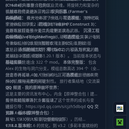
(Create)：
1.16.5 经典版本（已完结）
本整合包的工业灵魂，将旋转力和复杂的
机械结构完美融入冒险。
该版本已停止更新，内容趋于稳定。
农夫乐事 (Farmer's
Delight)：
实装模组：
极大地丰富了烹饪与农业系统，为养老玩
共计 195 个 mod。
可选模组：
共计 50
家提供极致享受。
个 mod。 1.18.2 进阶版本（维护中）
匠魂 3 (Tinkers' Construct 3)：
允许玩家打造独一无二的定制工具与武器。
该版本目前处于次要优先级更新状态。
沉浸工程
(Immersive Engineering)：
实装模组：
共计 333 个 mod。
硬核的工业美学，电线
可选模组：
共计 55
与重型机械的浪漫（暂时仅限 1.16.5、1.18.2 版
个 mod。 1.20.1 旗舰版本（主要优先级更新）
本）。
这是目前主要维护和开发的版本，内容最为丰富。截
永恒枪械工坊：零 (TaC:Z)：
引入现代化的热
武器战斗体验（仅限 1.20.1 版本）。 当前版本状态与
至 v3.2.3 及后续版本：
模组规模统计
基础实装：
包含 322 个 mod。
本体完整版：
包含
Alex 的生物与洞穴分支，模组总数高达 394 个（全部
分支合计可达 408 个 mod）。
旅途不再孤单，加入我们的社区，与其他旅行者共同
可选模组：
约 60 个
mod，保持高度的可定制性。 旅行者集结地（交流渠
探讨机械与元素的奥秘：
道）
QQ 频道 - 我的原神崩坏世界：
这是主要的资讯发布中心，内含【原神整合包丨建议
反馈和疑问解答】专属板块。
每一次的版本迭代，都见证了这个世界的成长与变
链接引导：
迁：
https://pd.qq.com/s/cjzh5dbqd
QQ 交
流群 - mc（原神整合包）：
1.20.1 版本线：
从 v3.1.2（引入乐事与枪械的变革），历经
群号：743041192 历史更新轨迹
v3.1.4.2、v3.1.6 的优化，到 v3.2（多彩丰富缤纷的
1.18.2 版本线：