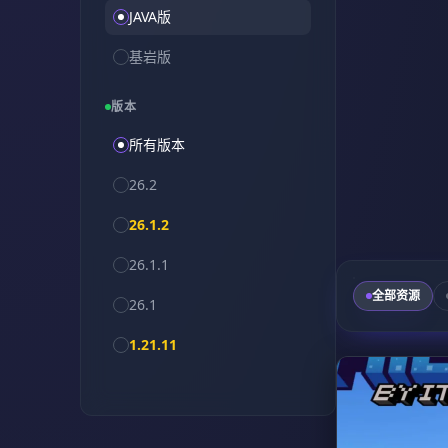
JAVA版
基岩版
版本
所有版本
卡多兰幻境2地图
26.2
26.1.2
这不仅是一张充满挑战的大型 CTM 生
26.1.1
为友好的冒险之旅。
全部资源
26.1
查看详情
1.21.11
1.21.10
1.21.9