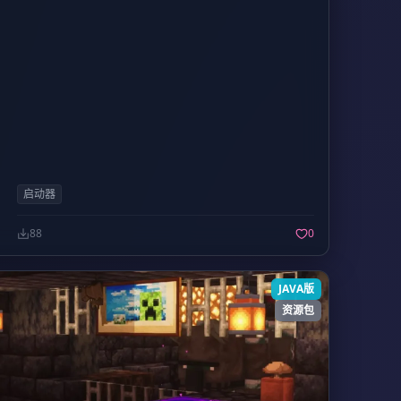
供内置服务器菜单，支持添加与保存自定义服务器地
址。 通过编辑简单的文本文件即可快速修改游戏内玩
家名称。 键盘快捷键： W、A、S、D：在世界中移
动。 空格键：跳跃或向上飞行。 Shift 键：潜行或向
下飞行。 E 键：打开背包界面。 C 键：打开制作菜
单。 F11 键：切换全屏模式。 F5 键：切换视角。
TAB 键：查看玩家列表及主机托管选项。 配置说明：
在启动参数中添加
即可设置游戏
-name [您的名称]
内的昵称。 在启动参数中输入
可直接
-fullscreen
以全屏模式进入游戏。 通过修改
启动器
文件，您可以自定义服务器端
server.properties
口、最大玩家人数以及世界规模等参数。 使用指南：
88
0
将下载的压缩包解压至电脑的指定文件夹中。 在同一
目录下创建一个名为
的文档，并在其
username.txt
中输入您想要使用的名字。 运行客户端可执行文件即
JAVA版
可启动游戏。 创建并托管一个世界，它将自动向局域
资源包
网内的其他玩家共享。 点击“加入游戏”菜单，即可查
看并连接到局域网内好友创建的游戏。