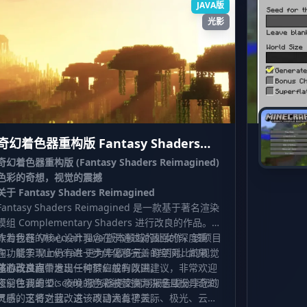
JAVA版
光影
奇幻着色器重构版 Fantasy Shaders
Reimagined
奇幻着色器重构版 (Fantasy Shaders Reimagined)
色彩的奇想，视觉的震撼
关于 Fantasy Shaders Reimagined
Fantasy Shaders Reimagined 是一款基于著名渲染
模组 Complementary Shaders 进行改良的作品。这
款着色器的核心设计理念在于通过对画面的深度重
作为我在 Minecraft Java 版本领域的处女作，该项目
构，赋予 Minecraft 更为丰富多元、鲜明对比的视觉
在功能实现上仍有进一步优化和完善的空间。如果您
体验，从而营造出一种梦幻般的氛围。
在游玩过程中发现任何瑕疵或有改进建议，非常欢迎
核心改良点
您前往我的 Discord 服务器提交漏洞报告或分享您的
夜空色调重塑：夜晚的色彩被替换为深邃且极具奇幻
灵感，这将对我改进该项目大有裨益。
气质的王者之蓝，这一改动涵盖了天际、极光、云层